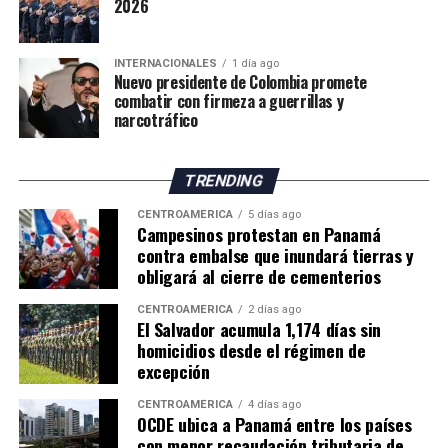
aún permanezcan activos.
2026
“Todos aquellos que pretendan continuar con esa
INTERNACIONALES
1 día ago
cultura de muerte que las pandillas impusieron en el
Nuevo presidente de Colombia promete
pasado, sepan que ahora tenemos un Estado que será
combatir con firmeza a guerrillas y
implacable en hacer cumplir la ley”, afirmó Villatoro.
narcotráfico
El funcionario sostuvo que las autoridades continuarán
TRENDING
trabajando para erradicar las estructuras criminales y
mantener la reducción de los índices de violencia
CENTROAMÉRICA
5 días ago
Campesinos protestan en Panamá
registrados en los últimos años.
contra embalse que inundará tierras y
obligará al cierre de cementerios
ADVERTISEMENT
CENTROAMÉRICA
2 días ago
El Salvador acumula 1,174 días sin
homicidios desde el régimen de
excepción
CENTROAMÉRICA
4 días ago
OCDE ubica a Panamá entre los países
con menor recaudación tributaria de