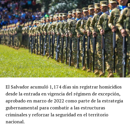
ADVERTISEMENT
En esa ocasión, la ministra de Economía de El Salvador,
María Luisa Hayem, representó al Gobierno salvadoreño
y sostuvo una reunión con Restrepo, en la que se
establecieron algunos acuerdos iniciales que ahora
buscan recibir seguimiento.
El Salvador acumuló 1,174 días sin registrar homicidios
desde la entrada en vigencia del régimen de excepción,
Ulloa también destacó el papel que tendrá el embajador
aprobado en marzo de 2022 como parte de la estrategia
de El Salvador en Colombia, Guillermo Rubio, en el
gubernamental para combatir a las estructuras
impulso de la nueva etapa de cooperación entre ambos
criminales y reforzar la seguridad en el territorio
países.
nacional.
«Instruimos a nuestro embajador en Colombia,