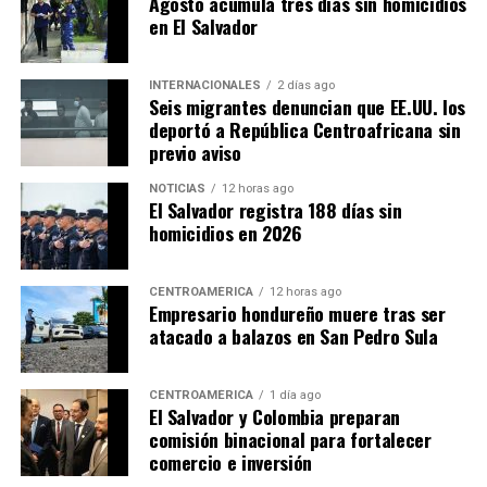
Agosto acumula tres días sin homicidios
en El Salvador
INTERNACIONALES
2 días ago
Seis migrantes denuncian que EE.UU. los
deportó a República Centroafricana sin
previo aviso
NOTICIAS
12 horas ago
El Salvador registra 188 días sin
homicidios en 2026
CENTROAMÉRICA
12 horas ago
Empresario hondureño muere tras ser
atacado a balazos en San Pedro Sula
CENTROAMÉRICA
1 día ago
El Salvador y Colombia preparan
comisión binacional para fortalecer
comercio e inversión