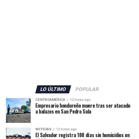
tendencia descendente en los homicidios. Durante su
administración, la PNC contabiliza 1,288 jornadas sin
asesinatos.
ADVERTISEMENT
La tendencia también se mantiene durante 2026. En lo
que va del año, las autoridades reportan 185 días sin
LO ÚLTIMO
POPULAR
homicidios, mientras que 2025 también cerró con
CENTROAMÉRICA
12 horas ago
indicadores favorables en materia de seguridad.
Empresario hondureño muere tras ser atacado
a balazos en San Pedro Sula
El ministro de Seguridad, Gustavo Villatoro, ha reiterado
que el Gobierno mantendrá las acciones para localizar y
NOTICIAS
12 horas ago
capturar a integrantes de estructuras criminales que
El Salvador registra 188 días sin homicidios en