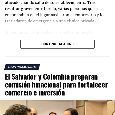
atacado cuando salía de su establecimiento. Tras
resultar gravemente herido, varias personas que se
encontraban en el lugar auxiliaron al empresario y lo
trasladaron de emergencia a una clínica privada.
Sin embargo, debido a la gravedad de las heridas
provocadas por los impactos de bala, Becker falleció
poco después, según informaron las autoridades.
CONTINUE READING
Hasta el momento, no se ha establecido oficialmente el
móvil del ataque ni se han informado detalles sobre
CENTROAMÉRICA
posibles responsables. El hecho ha generado
El Salvador y Colombia preparan
preocupación entre comerciantes y empresarios de la
zona, de acuerdo con la prensa hondureña.
comisión binacional para fortalecer
comercio e inversión
Becker Menardi era propietario de un autolote y estaba
vinculado a otros negocios, según información
publicada por el medio hondureño Proceso Digital. En
sus redes sociales también compartía aspectos de su