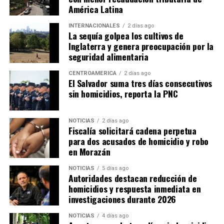
América Latina
INTERNACIONALES
2 días ago
La sequía golpea los cultivos de
Inglaterra y genera preocupación por la
seguridad alimentaria
CENTROAMÉRICA
2 días ago
El Salvador suma tres días consecutivos
sin homicidios, reporta la PNC
NOTICIAS
2 días ago
Fiscalía solicitará cadena perpetua
para dos acusados de homicidio y robo
en Morazán
NOTICIAS
5 días ago
Autoridades destacan reducción de
homicidios y respuesta inmediata en
investigaciones durante 2026
NOTICIAS
4 días ago