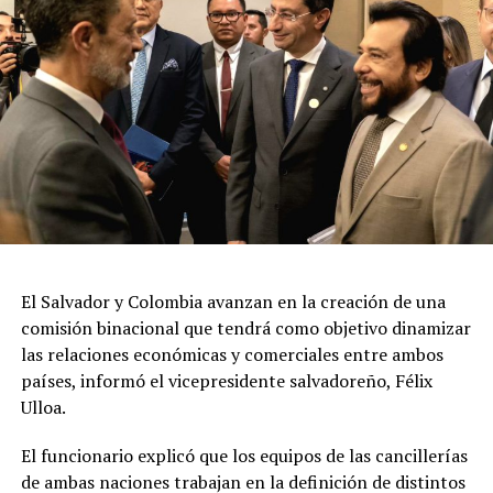
vida familiar y se conocía que era padre de dos niñas.
ADVERTISEMENT
Mientras las autoridades continúan con las
investigaciones, en redes sociales circula un video que
muestra el momento en que varias personas ayudan a
El Salvador y Colombia avanzan en la creación de una
trasladar al empresario hacia una clínica privada
comisión binacional que tendrá como objetivo dinamizar
después del ataque.
las relaciones económicas y comerciales entre ambos
países, informó el vicepresidente salvadoreño, Félix
Las autoridades hondureñas aún no han informado
Ulloa.
públicamente sobre avances en la investigación ni sobre
posibles capturas relacionadas con el crimen.
El funcionario explicó que los equipos de las cancillerías
de ambas naciones trabajan en la definición de distintos