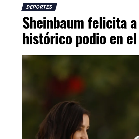
Argentina en la defensa de nuevas política
DEPORTES
Sheinbaum felicita a
AD
histórico podio en el
«Hoy Argentina es un emblema de la libert
porque estamos siendo el faro de Occident
Las declaraciones se produjeron horas des
consultas a su embajador en Argentina, Jul
Milei contra el presidente brasileño, Luiz 
Durante un acto político del Partido Libera