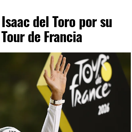
s económicas y libertarias en la región.
 Isaac del Toro por su
VERTISEMENT
 Tour de Francia
ad, por eso todo el ataque mediático que hubo,
e», afirmó.
pués de que la Cancillería brasileña convocara a
io Bitelli, debido a los comentarios realizados por
Inácio Lula da Silva.
l (PL) en Brasil, donde participó para respaldar la