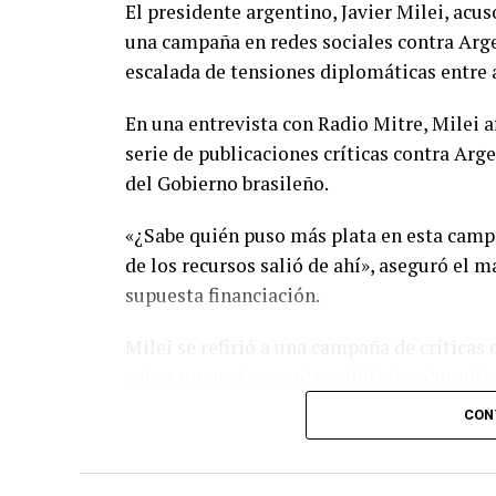
El presidente argentino, Javier Milei, acu
una campaña en redes sociales contra Arg
escalada de tensiones diplomáticas entre 
En una entrevista con Radio Mitre, Milei a
serie de publicaciones críticas contra Arg
del Gobierno brasileño.
«¿Sabe quién puso más plata en esta campa
de los recursos salió de ahí», aseguró el m
supuesta financiación.
Milei se refirió a una campaña de críticas
sobre supuestas ayudas arbitrales durante e
selección argentina y acusaciones sobre pr
CON
sudamericano.
El presidente argentino sostuvo que los at