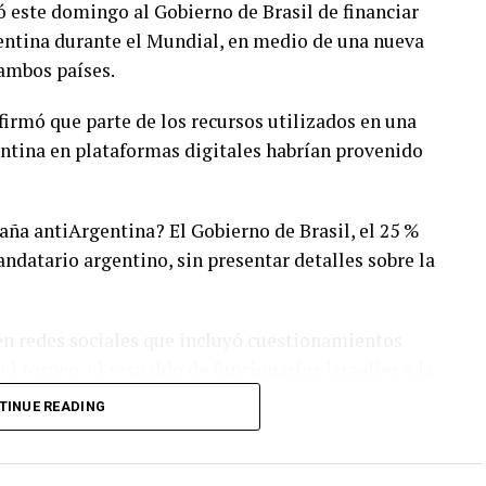
só este domingo al Gobierno de Brasil de financiar
entina durante el Mundial, en medio de una nueva
ambos países.
firmó que parte de los recursos utilizados en una
entina en plataformas digitales habrían provenido
ña antiArgentina? El Gobierno de Brasil, el 25 %
andatario argentino, sin presentar detalles sobre la
 en redes sociales que incluyó cuestionamientos
l torneo, el respaldo de funcionarios israelíes a la
esuntas actitudes racistas en el país
TINUE READING
aques responden al papel que, según él, tiene