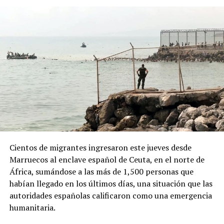
“campaña antiargentina”, señalamiento para el cual no
presentó pruebas públicas, pero que atribuyó a sectores
vinculados con los gobiernos de Brasil y México, así
como al Partido Demócrata de Estados Unidos.
ADVERTISEMENT
Desde la Oficina del Presidente señalaron que el decreto
Cientos de migrantes ingresaron este jueves desde
responde a “recientes manifestaciones de hostilidad
Marruecos al enclave español de Ceuta, en el norte de
contra la República Argentina y los argentinos”, y
África, sumándose a las más de 1,500 personas que
afirmaron que “quien ataque a la República Argentina
habían llegado en los últimos días, una situación que las
no es bienvenido en nuestro país”.
autoridades españolas calificaron como una emergencia
humanitaria.
La normativa deberá ahora pasar por la revisión del
Congreso argentino, que tendrá la última palabra sobre