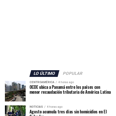
seguridad en Ceuta.
ADVERTISEMENT
El Gobierno español no detalló la cantidad de militares
que serán enviados, pero confirmó también el
incremento del personal de la Guardia Civil con 70
agentes adicionales, que se sumarán a los 80 efectivos ya
LO ÚLTIMO
POPULAR
desplegados en el territorio.
CENTROAMÉRICA
4 horas ago
OCDE ubica a Panamá entre los países con
Además, las autoridades anunciaron el envío de grupos
menor recaudación tributaria de América Latina
de buceadores y embarcaciones del Servicio Marítimo de
la Guardia Civil para apoyar las labores de vigilancia y
NOTICIAS
4 horas ago
respuesta ante nuevos intentos de ingreso irregular.
Agosto acumula tres días sin homicidios en El