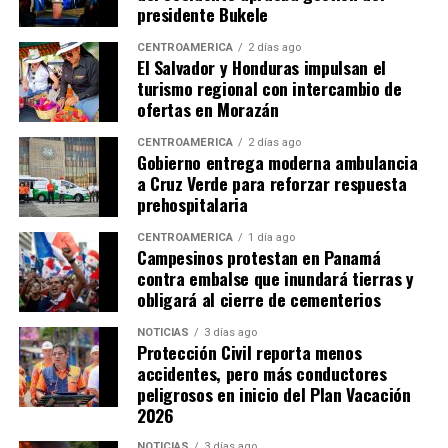
presidente Bukele
CENTROAMÉRICA
2 días ago
El Salvador y Honduras impulsan el
turismo regional con intercambio de
ofertas en Morazán
CENTROAMÉRICA
2 días ago
Gobierno entrega moderna ambulancia
a Cruz Verde para reforzar respuesta
prehospitalaria
CENTROAMÉRICA
1 día ago
Campesinos protestan en Panamá
contra embalse que inundará tierras y
obligará al cierre de cementerios
NOTICIAS
3 días ago
Protección Civil reporta menos
accidentes, pero más conductores
peligrosos en inicio del Plan Vacación
2026
NOTICIAS
3 días ago