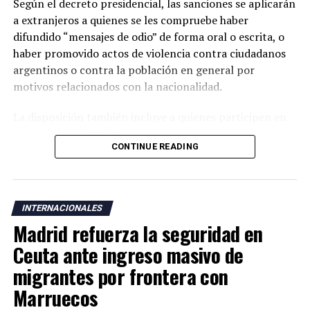
Según el decreto presidencial, las sanciones se aplicarán
a extranjeros a quienes se les compruebe haber
difundido “mensajes de odio” de forma oral o escrita, o
haber promovido actos de violencia contra ciudadanos
argentinos o contra la población en general por
motivos relacionados con la nacionalidad.
La disposición también incluye a quienes participen en
actos de “ultraje” a símbolos patrios argentinos o
CONTINUE READING
incentiven la realización de acciones contempladas
dentro de la nueva normativa.
Argentina mantiene una larga tradición migratoria y su
INTERNACIONALES
Constitución garantiza a los residentes derechos civiles,
Madrid refuerza la seguridad en
además del acceso a servicios como salud, educación y
vivienda bajo determinadas condiciones legales.
Ceuta ante ingreso masivo de
migrantes por frontera con
La medida fue anunciada después de que el presidente
Marruecos
Javier Milei denunciara la existencia de una supuesta