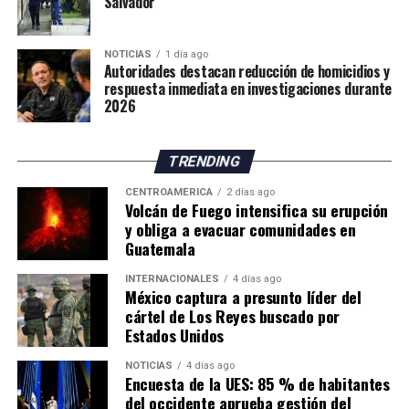
Salvador
La situación mantiene en alerta a las autoridades
españolas, mientras continúan las gestiones para
NOTICIAS
1 día ago
atender la emergencia migratoria y reforzar el control
Autoridades destacan reducción de homicidios y
fronterizo.
respuesta inmediata en investigaciones durante
2026
TRENDING
CENTROAMÉRICA
2 días ago
Volcán de Fuego intensifica su erupción
y obliga a evacuar comunidades en
Guatemala
INTERNACIONALES
4 días ago
México captura a presunto líder del
cártel de Los Reyes buscado por
Estados Unidos
NOTICIAS
4 días ago
Encuesta de la UES: 85 % de habitantes
del occidente aprueba gestión del