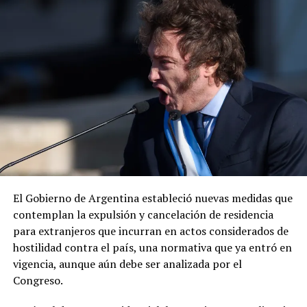
mexicano por la captura del presunto líder criminal.
ADVERTISEMENT
«Envía otro mensaje claro: los delincuentes no tienen
dónde esconderse», expresó el diplomático, quien
añadió que la cooperación entre ambos países para
El Gobierno de Argentina estableció nuevas medidas que
desmantelar los cárteles y llevar ante la justicia a los
contemplan la expulsión y cancelación de residencia
responsables de delitos violentos continúa dando
para extranjeros que incurran en actos considerados de
resultados.
hostilidad contra el país, una normativa que ya entró en
vigencia, aunque aún debe ser analizada por el
Congreso.