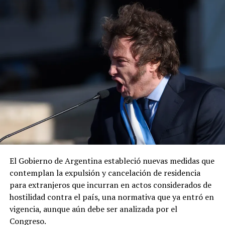
El embajador de Estados Unidos en México, Ronald
Johnson, felicitó al Ejército y al gabinete de seguridad
mexicano por la captura del presunto líder criminal.
ADVERTISEMENT
«Envía otro mensaje claro: los delincuentes no tienen
dónde esconderse», expresó el diplomático, quien
añadió que la cooperación entre ambos países para
El Gobierno de Argentina estableció nuevas medidas que
desmantelar los cárteles y llevar ante la justicia a los
contemplan la expulsión y cancelación de residencia
responsables de delitos violentos continúa dando
para extranjeros que incurran en actos considerados de
resultados.
hostilidad contra el país, una normativa que ya entró en
vigencia, aunque aún debe ser analizada por el
Congreso.