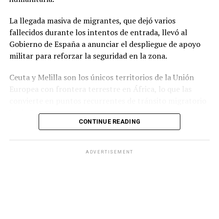
Congreso argentino, que tendrá la última palabra sobre
La llegada masiva de migrantes, que dejó varios
su continuidad.
fallecidos durante los intentos de entrada, llevó al
Gobierno de España a anunciar el despliegue de apoyo
militar para reforzar la seguridad en la zona.
Ceuta y Melilla son los únicos territorios de la Unión
Europea con frontera terrestre en África, lo que las
convierte en puntos recurrentes de tránsito migratorio
hacia Europa.
CONTINUE READING
Durante la jornada del jueves, grupos numerosos de
personas continuaron ingresando al territorio español
ADVERTISEMENT
mediante saltos a la valla fronteriza o cruzando por vía
marítima, en una zona que cuenta con apenas 18.5
kilómetros cuadrados de extensión.
Ante la situación, el Ministerio del Interior de España
informó que las Fuerzas Armadas reforzarán a la