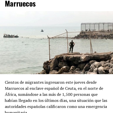
Marruecos
Javier Milei denunciara la existencia de una supuesta
“campaña antiargentina”, señalamiento para el cual no
presentó pruebas públicas, pero que atribuyó a sectores
vinculados con los gobiernos de Brasil y México, así
como al Partido Demócrata de Estados Unidos.
ADVERTISEMENT
Desde la Oficina del Presidente señalaron que el decreto
Cientos de migrantes ingresaron este jueves desde
responde a “recientes manifestaciones de hostilidad
Marruecos al enclave español de Ceuta, en el norte de
contra la República Argentina y los argentinos”, y
África, sumándose a las más de 1,500 personas que
afirmaron que “quien ataque a la República Argentina
habían llegado en los últimos días, una situación que las
no es bienvenido en nuestro país”.
autoridades españolas calificaron como una emergencia
humanitaria.
La normativa deberá ahora pasar por la revisión del