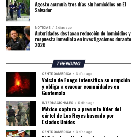
respuesta ante nuevos intentos de ingreso irregular.
Agosto acumula tres días sin homicidios en El
Salvador
La situación mantiene en alerta a las autoridades
españolas, mientras continúan las gestiones para
NOTICIAS
2 días ago
atender la emergencia migratoria y reforzar el control
Autoridades destacan reducción de homicidios y
fronterizo.
respuesta inmediata en investigaciones durante
2026
TRENDING
CENTROAMÉRICA
3 días ago
Volcán de Fuego intensifica su erupción
y obliga a evacuar comunidades en
Guatemala
INTERNACIONALES
5 días ago
México captura a presunto líder del
cártel de Los Reyes buscado por
Estados Unidos
CENTROAMÉRICA
3 días ago