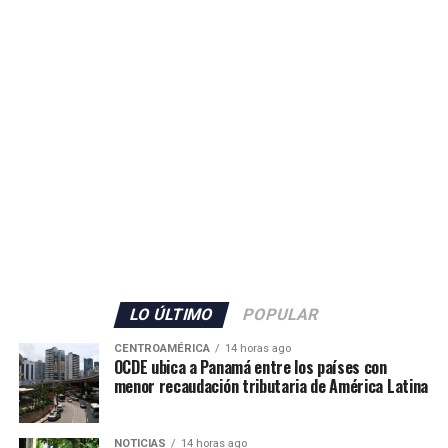
Guardia Civilpara contribuir al mantenimiento de la
seguridad en Ceuta.
ADVERTISEMENT
El Gobierno español no detalló la cantidad de militares
que serán enviados, pero confirmó también el
incremento del personal de la Guardia Civil con 70
agentes adicionales, que se sumarán a los 80 efectivos ya
LO ÚLTIMO
POPULAR
desplegados en el territorio.
CENTROAMÉRICA
14 horas ago
OCDE ubica a Panamá entre los países con
Además, las autoridades anunciaron el envío de grupos
menor recaudación tributaria de América Latina
de buceadores y embarcaciones del Servicio Marítimo de
la Guardia Civil para apoyar las labores de vigilancia y
NOTICIAS
14 horas ago