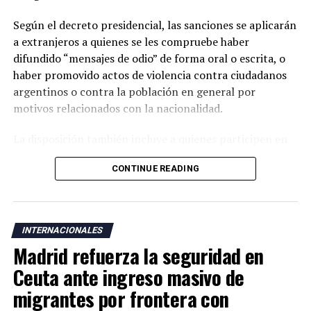
Según el decreto presidencial, las sanciones se aplicarán
a extranjeros a quienes se les compruebe haber
difundido “mensajes de odio” de forma oral o escrita, o
haber promovido actos de violencia contra ciudadanos
argentinos o contra la población en general por
motivos relacionados con la nacionalidad.
La disposición también incluye a quienes participen en
actos de “ultraje” a símbolos patrios argentinos o
CONTINUE READING
incentiven la realización de acciones contempladas
dentro de la nueva normativa.
Argentina mantiene una larga tradición migratoria y su
INTERNACIONALES
Constitución garantiza a los residentes derechos civiles,
Madrid refuerza la seguridad en
además del acceso a servicios como salud, educación y
vivienda bajo determinadas condiciones legales.
Ceuta ante ingreso masivo de
migrantes por frontera con
La medida fue anunciada después de que el presidente