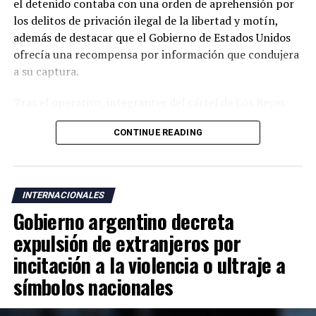
el detenido contaba con una orden de aprehensión por
los delitos de privación ilegal de la libertad y motín,
además de destacar que el Gobierno de Estados Unidos
ofrecía una recompensa por información que condujera
a su captura.
Tras el operativo, integrantes del cártel de Los Reyes
realizaron bloqueos carreteros e incendiaron vehículos
CONTINUE READING
en dos municipios de Michoacán, en aparente reacción a
la detención. No obstante, García Harfuch aseguró que
las autoridades mantienen el control de la situación y
garantizan la seguridad en la entidad.
INTERNACIONALES
Gobierno argentino decreta
Michoacán, considerado uno de los principales polos
agroexportadores de México y sede de un importante
expulsión de extranjeros por
puerto sobre el océano Pacífico, ha sido escenario de
incitación a la violencia o ultraje a
disputas entre grupos del crimen organizado vinculadas
símbolos nacionales
al narcotráfico, la extorsión y otras actividades ilícitas.