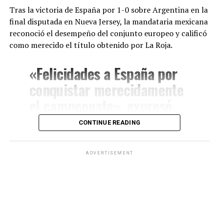
ahora suma un nuevo hito al convertirse en uno de los
Tras la victoria de España por 1-0 sobre Argentina en la
tres mejores ciclistas del Tour y en una de las grandes
final disputada en Nueva Jersey, la mandataria mexicana
promesas del deporte internacional.
reconoció el desempeño del conjunto europeo y calificó
como merecido el título obtenido por La Roja.
«Felicidades a España por
conquistar merecidamente
el campeonato», expresó
Sheinbaum a través de sus
CONTINUE READING
redes sociales.
ADVERTISEMENT
La presidenta también resaltó que la Copa del Mundo
representó un espacio de unión entre distintas naciones
y destacó el impacto del deporte como herramienta de
integración internacional.