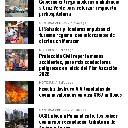
Gobierno entrega moderna ambulancia
a Cruz Verde para reforzar respuesta
ADVERTISEMENT
prehospitalaria
CENTROAMÉRICA
4 días ago
El Salvador y Honduras impulsan el
turismo regional con intercambio de
ofertas en Morazán
Sheinbaum destacó que la organización conjunta del
NOTICIAS
5 días ago
torneo demostró la capacidad de cooperación entre los
Protección Civil reporta menos
accidentes, pero más conductores
tres países anfitriones.
peligrosos en inicio del Plan Vacación
2026
«Cuando trabajamos
NOTICIAS
5 días ago
unidos, somos capaces de
Fiscalía destruye 6.6 toneladas de
hacer realidad grandes
cocaína valoradas en casi $167 millones
proyectos y de dejar un
CENTROAMÉRICA
2 días ago
legado de cooperación,
OCDE ubica a Panamá entre los países
con menor recaudación tributaria de
amistad y esperanza para
América Latina