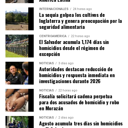
el mundo», afirmó.
INTERNACIONALES
24 horas ago
La sequía golpea los cultivos de
Inglaterra y genera preocupación por la
Con la edición de 2026, México hizo historia al
seguridad alimentaria
convertirse en el primer país en albergar tres Copas del
Mundo, después de haber sido sede en 1970 y 1986. En
CENTROAMÉRICA
22 horas ago
El Salvador acumula 1,174 días sin
esta ocasión recibió partidos junto con Estados Unidos y
homicidios desde el régimen de
Canadá, en un torneo que estrenó formato con 48
excepción
selecciones participantes y 104 encuentros.
NOTICIAS
3 días ago
Autoridades destacan reducción de
Las ciudades mexicanas de Ciudad de México,
homicidios y respuesta inmediata en
Guadalajara y Monterrey fueron escenario de 13
investigaciones durante 2026
partidos, incluido el encuentro inaugural entre México y
Sudáfrica, disputado el 11 de junio en el Estadio Ciudad
NOTICIAS
22 horas ago
Fiscalía solicitará cadena perpetua
de México (Azteca).
para dos acusados de homicidio y robo
en Morazán
NOTICIAS
2 días ago
Agosto acumula tres días sin homicidios