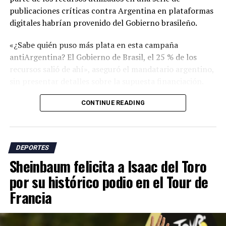
publicaciones críticas contra Argentina en plataformas
digitales habrían provenido del Gobierno brasileño.
«¿Sabe quién puso más plata en esta campaña
antiArgentina? El Gobierno de Brasil, el 25 % de los
recursos salió de ahí», aseguró el mandatario argentino,
sin presentar detalles sobre la supuesta financiación.
Milei se refirió a una campaña de críticas en redes
CONTINUE READING
sociales que incluyó cuestionamientos sobre supuestas
ayudas arbitrales durante el torneo, el respaldo de
funcionarios israelíes a la selección argentina y
DEPORTES
acusaciones sobre presuntas actitudes racistas en el
Sheinbaum felicita a Isaac del Toro
país sudamericano.
por su histórico podio en el Tour de
El presidente argentino sostuvo que los ataques
Francia
responden al papel que, según él, tiene Argentina en la
defensa de nuevas políticas económicas y libertarias en
la región.