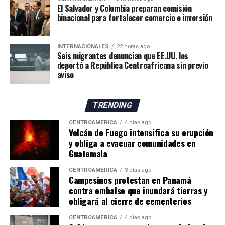
«Felicidades a todas y
El Salvador y Colombia preparan comisión
binacional para fortalecer comercio e inversión
todos los mexicanos por
hacer de México la mejor
INTERNACIONALES
22 horas ago
sede y a nuestra Selección
Seis migrantes denuncian que EE.UU. los
deportó a República Centroafricana sin previo
Nacional por el gran papel
aviso
que desempeñó», afirmó.
TRENDING
Durante la ceremonia de premiación, la mandataria
CENTROAMÉRICA
4 días ago
Volcán de Fuego intensifica su erupción
mexicana entregó el Balón de Oro al mejor jugador del
y obliga a evacuar comunidades en
Mundial, reconocimiento que fue otorgado al español
Guatemala
Rodri. Además, participó en la entrega de medallas a los
futbolistas de ambas selecciones junto al primer
CENTROAMÉRICA
3 días ago
Campesinos protestan en Panamá
ministro de Canadá, Mark Carney; el presidente de
contra embalse que inundará tierras y
Estados Unidos, Donald Trump; y el presidente de la
obligará al cierre de cementerios
FIFA, Gianni Infantino.
CENTROAMÉRICA
4 días ago