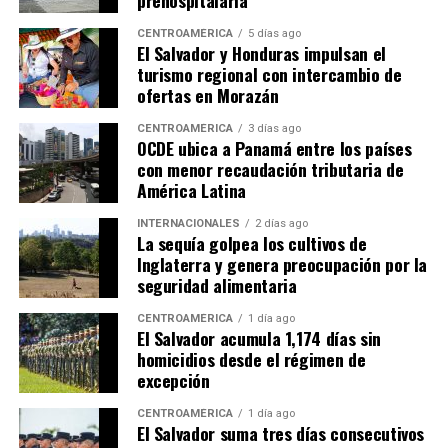
prehospitalaria
CENTROAMÉRICA
5 días ago
El Salvador y Honduras impulsan el
turismo regional con intercambio de
ofertas en Morazán
CENTROAMÉRICA
3 días ago
OCDE ubica a Panamá entre los países
con menor recaudación tributaria de
América Latina
INTERNACIONALES
2 días ago
La sequía golpea los cultivos de
Inglaterra y genera preocupación por la
seguridad alimentaria
CENTROAMÉRICA
1 día ago
El Salvador acumula 1,174 días sin
homicidios desde el régimen de
excepción
CENTROAMÉRICA
1 día ago
El Salvador suma tres días consecutivos