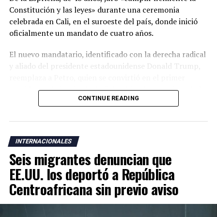
Constitución y las leyes» durante una ceremonia
celebrada en Cali, en el suroeste del país, donde inició
oficialmente un mandato de cuatro años.
El nuevo mandatario, identificado con la derecha radical
y aliado del presidente estadounidense Donald Trump,
reemplaza a Petro, quien se convirtió en el primer
presidente de izquierda de Colombia y ha cuestionado la
CONTINUE READING
legitimidad de la elección de su sucesor al denunciar un
supuesto fraude electoral que no ha sido respaldado por
las autoridades.
INTERNACIONALES
La ceremonia de investidura se realizó en Cali, una
Seis migrantes denuncian que
ciudad cercana a zonas donde operan grupos armados
responsables de una escalada de violencia que ha
EE.UU. los deportó a República
golpeado al país durante los últimos años. De la
Centroafricana sin previo aviso
Espriella también rompió con la tradición de celebrar la
toma de posesión en Bogotá y optó por una ceremonia
marcada por referencias religiosas.