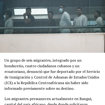
El cambio de Gobierno genera expectativas y
preocupación entre sectores de la población debido al
discurso de seguridad del nuevo presidente.
ADVERTISEMENT
Un grupo de seis migrantes, integrado por un
hondureño, cuatro ciudadanos cubanos y un
«Por los anuncios que ha hecho se nota que va a ser
ecuatoriano, denunció que fue deportado por el Servicio
como de una mano fuerte, ojalá que no vaya a haber una
de Inmigración y Control de Aduanas de Estados Unidos
nueva violencia», declaró a AFP Óscar Obando, un
(ICE) a la República Centroafricana sin haber sido
trabajador de 67 años que se dedica a redactar
informado previamente sobre su destino.
documentos en las calles de Cali utilizando una máquina
de escribir.
Los migrantes permanecen actualmente en Bangui,
capital del país africano, desde donde solicitaron