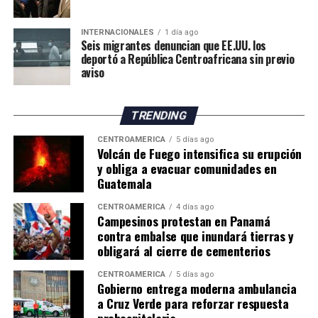
climáticas. Sin embargo, considera que los productores
deberán adaptar sus métodos de trabajo y buscar nuevas
INTERNACIONALES
1 día ago
oportunidades para mantener la actividad frente al
Seis migrantes denuncian que EE.UU. los
cambio climático.
deportó a República Centroafricana sin previo
aviso
El impacto de la sequía pone de manifiesto los desafíos
que enfrenta la agricultura británica, tanto por la
TRENDING
reducción de los rendimientos como por los posibles
efectos sobre los precios y el suministro de productos
CENTROAMÉRICA
5 días ago
Volcán de Fuego intensifica su erupción
agrícolas en los próximos meses.
y obliga a evacuar comunidades en
Guatemala
CENTROAMÉRICA
4 días ago
Campesinos protestan en Panamá
contra embalse que inundará tierras y
obligará al cierre de cementerios
CENTROAMÉRICA
5 días ago
Gobierno entrega moderna ambulancia
a Cruz Verde para reforzar respuesta