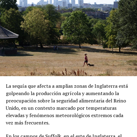
ADVERTISEMENT
capital centroafricana.
ADVERTISEMENT
Sánchez también denunció que los migrantes fueron
presionados para abordar el vuelo. Las declaraciones
forman parte de su testimonio y no han sido
La sequía que afecta a amplias zonas de Inglaterra está
confirmadas de manera independiente.
golpeando la producción agrícola y aumentando la
preocupación sobre la seguridad alimentaria del Reino
Una vez en República Centroafricana, las autoridades
Unido, en un contexto marcado por temperaturas
locales les comunicaron que podrían permanecer
elevadas y fenómenos meteorológicos extremos cada
temporalmente en el país bajo un visado. Sin embargo,
vez más frecuentes.
Sánchez aseguró que existen restricciones para
abandonar el hotel donde se encuentran alojados.
En los campos de Suffolk, en el este de Inglaterra, el