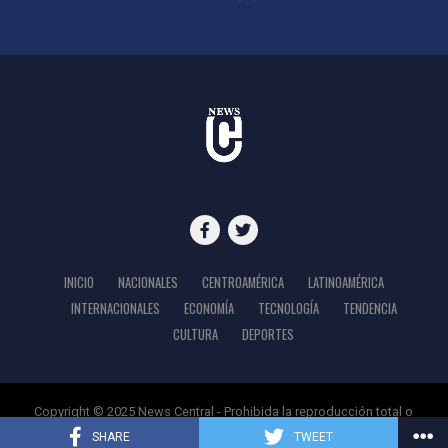
INICIO
NACIONALES
CENTROAMÉRICA
LATINOAMÉRICA
INTERNACIONALES
ECONOMÍA
TECNOLOGÍA
TENDENCIA
CULTURA
DEPORTES
Copyright © 2025 News Central - Prohibida la reproducción total o
parcial del contenido de este sitio web
SHARE
TWEET