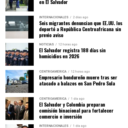
en El Salvador
INTERNACIONALES
2 días ago
Seis migrantes denuncian que EE.UU. los
deportó a República Centroafricana sin
previo aviso
NOTICIAS
12 horas ago
El Salvador registra 188 días sin
homicidios en 2026
CENTROAMÉRICA
12 horas ago
Empresario hondureño muere tras ser
atacado a balazos en San Pedro Sula
CENTROAMÉRICA
1 día ago
El Salvador y Colombia preparan
comisión binacional para fortalecer
comercio e inversión
INTERNACIONALES
1 día ago