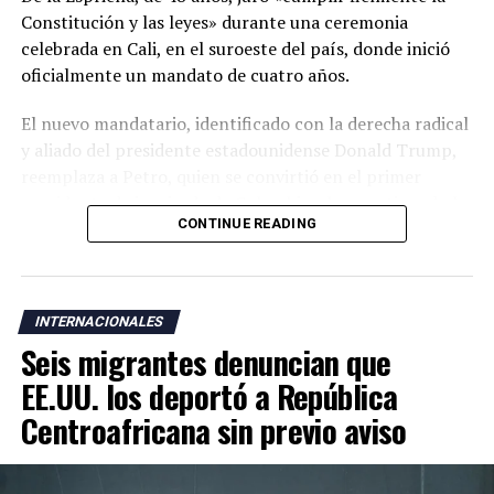
Constitución y las leyes» durante una ceremonia
celebrada en Cali, en el suroeste del país, donde inició
oficialmente un mandato de cuatro años.
El nuevo mandatario, identificado con la derecha radical
y aliado del presidente estadounidense Donald Trump,
reemplaza a Petro, quien se convirtió en el primer
presidente de izquierda de Colombia y ha cuestionado la
CONTINUE READING
legitimidad de la elección de su sucesor al denunciar un
supuesto fraude electoral que no ha sido respaldado por
las autoridades.
INTERNACIONALES
La ceremonia de investidura se realizó en Cali, una
Seis migrantes denuncian que
ciudad cercana a zonas donde operan grupos armados
responsables de una escalada de violencia que ha
EE.UU. los deportó a República
golpeado al país durante los últimos años. De la
Centroafricana sin previo aviso
Espriella también rompió con la tradición de celebrar la
toma de posesión en Bogotá y optó por una ceremonia
marcada por referencias religiosas.