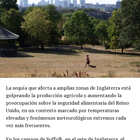
ADVERTISEMENT
capital centroafricana.
ADVERTISEMENT
Sánchez también denunció que los migrantes fueron
presionados para abordar el vuelo. Las declaraciones
forman parte de su testimonio y no han sido
La sequía que afecta a amplias zonas de Inglaterra está
confirmadas de manera independiente.
golpeando la producción agrícola y aumentando la
preocupación sobre la seguridad alimentaria del Reino
Una vez en República Centroafricana, las autoridades
Unido, en un contexto marcado por temperaturas
locales les comunicaron que podrían permanecer
elevadas y fenómenos meteorológicos extremos cada
temporalmente en el país bajo un visado. Sin embargo,
vez más frecuentes.
Sánchez aseguró que existen restricciones para
abandonar el hotel donde se encuentran alojados.
En los campos de Suffolk, en el este de Inglaterra, el