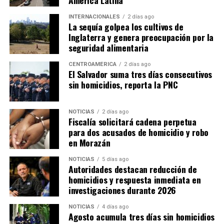
América Latina
INTERNACIONALES
2 días ago
La sequía golpea los cultivos de
Inglaterra y genera preocupación por la
seguridad alimentaria
CENTROAMÉRICA
2 días ago
El Salvador suma tres días consecutivos
sin homicidios, reporta la PNC
NOTICIAS
2 días ago
Fiscalía solicitará cadena perpetua
para dos acusados de homicidio y robo
en Morazán
NOTICIAS
5 días ago
Autoridades destacan reducción de
homicidios y respuesta inmediata en
investigaciones durante 2026
NOTICIAS
4 días ago
Agosto acumula tres días sin homicidios