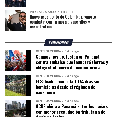
climáticas. Sin embargo, considera que los productores
deberán adaptar sus métodos de trabajo y buscar nuevas
INTERNACIONALES
1 día ago
oportunidades para mantener la actividad frente al
Nuevo presidente de Colombia promete
cambio climático.
combatir con firmeza a guerrillas y
narcotráfico
El impacto de la sequía pone de manifiesto los desafíos
que enfrenta la agricultura británica, tanto por la
TRENDING
reducción de los rendimientos como por los posibles
efectos sobre los precios y el suministro de productos
CENTROAMÉRICA
5 días ago
Campesinos protestan en Panamá
agrícolas en los próximos meses.
contra embalse que inundará tierras y
obligará al cierre de cementerios
CENTROAMÉRICA
2 días ago
El Salvador acumula 1,174 días sin
homicidios desde el régimen de
excepción
CENTROAMÉRICA
4 días ago
OCDE ubica a Panamá entre los países
con menor recaudación tributaria de