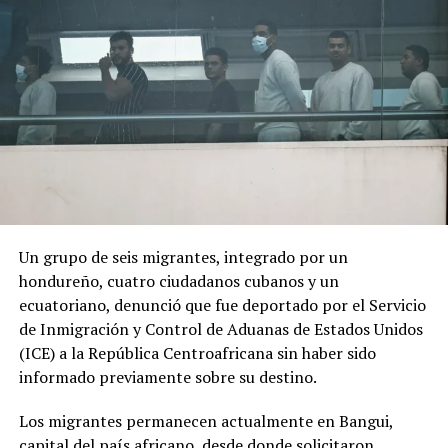
El cambio de Gobierno genera expectativas y
preocupación entre sectores de la población debido al
discurso de seguridad del nuevo presidente.
ADVERTISEMENT
Un grupo de seis migrantes, integrado por un
hondureño, cuatro ciudadanos cubanos y un
«Por los anuncios que ha hecho se nota que va a ser
ecuatoriano, denunció que fue deportado por el Servicio
como de una mano fuerte, ojalá que no vaya a haber una
de Inmigración y Control de Aduanas de Estados Unidos
nueva violencia», declaró a AFP Óscar Obando, un
(ICE) a la República Centroafricana sin haber sido
trabajador de 67 años que se dedica a redactar
informado previamente sobre su destino.
documentos en las calles de Cali utilizando una máquina
de escribir.
Los migrantes permanecen actualmente en Bangui,
capital del país africano, desde donde solicitaron