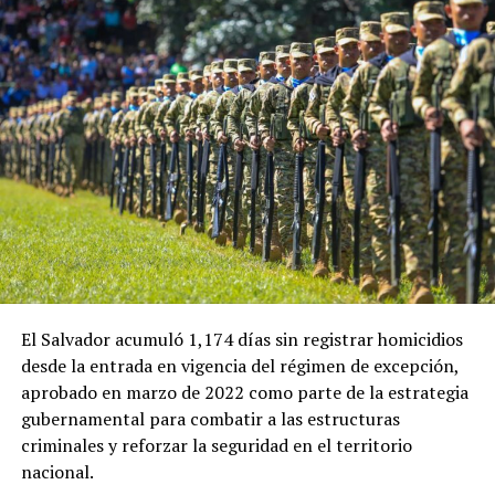
ADVERTISEMENT
En esa ocasión, la ministra de Economía de El Salvador,
María Luisa Hayem, representó al Gobierno salvadoreño
y sostuvo una reunión con Restrepo, en la que se
establecieron algunos acuerdos iniciales que ahora
buscan recibir seguimiento.
El Salvador acumuló 1,174 días sin registrar homicidios
desde la entrada en vigencia del régimen de excepción,
Ulloa también destacó el papel que tendrá el embajador
aprobado en marzo de 2022 como parte de la estrategia
de El Salvador en Colombia, Guillermo Rubio, en el
gubernamental para combatir a las estructuras
impulso de la nueva etapa de cooperación entre ambos
criminales y reforzar la seguridad en el territorio
países.
nacional.