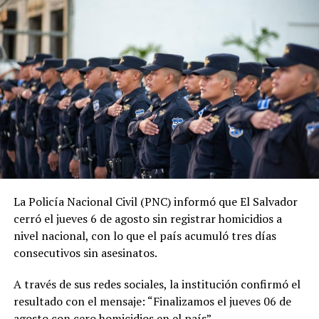
tendencia descendente en los homicidios. Durante su
administración, la PNC contabiliza 1,288 jornadas sin
asesinatos.
ADVERTISEMENT
La tendencia también se mantiene durante 2026. En lo
La Policía Nacional Civil (PNC) informó que El Salvador
que va del año, las autoridades reportan 185 días sin
cerró el jueves 6 de agosto sin registrar homicidios a
homicidios, mientras que 2025 también cerró con
nivel nacional, con lo que el país acumuló tres días
indicadores favorables en materia de seguridad.
consecutivos sin asesinatos.
El ministro de Seguridad, Gustavo Villatoro, ha reiterado
A través de sus redes sociales, la institución confirmó el
que el Gobierno mantendrá las acciones para localizar y
resultado con el mensaje: “Finalizamos el jueves 06 de
capturar a integrantes de estructuras criminales que
agosto con cero homicidios en el país”.