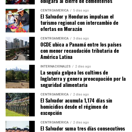
obligará al cierre de cementerios
CENTROAMÉRICA
5 días ago
El Salvador y Honduras impulsan el
turismo regional con intercambio de
ofertas en Morazán
CENTROAMÉRICA
3 días ago
OCDE ubica a Panamá entre los países
con menor recaudación tributaria de
América Latina
INTERNACIONALES
2 días ago
La sequía golpea los cultivos de
Inglaterra y genera preocupación por la
seguridad alimentaria
CENTROAMÉRICA
2 días ago
El Salvador acumula 1,174 días sin
homicidios desde el régimen de
excepción
CENTROAMÉRICA
2 días ago
El Salvador suma tres días consecutivos