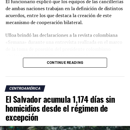
El funcionario explicó que los equipos de las cancillerías
de ambas naciones trabajan en la definición de distintos
acuerdos, entre los que destaca la creación de este
mecanismo de cooperación bilateral.
Ulloa brindó las declaraciones a la revista colombiana
«Semana» durante una entrevista realizada en el marco
de la toma de posesión del presidente colombiano
Abelardo de la Espriella, a la que asistió en
representación del presidente Nayib Bukele.
CONTINUE READING
«En esta visita para asistir a la posesión del presidente
Abelardo de la Espriella trajimos a nuestro equipo de
CENTROAMÉRICA
cancillería para dar continuidad a esos temas. Uno de los
El Salvador acumula 1,174 días sin
acuerdos más importantes es la creación de una
comisión binacional Colombia-El Salvador», afirmó.
homicidios desde el régimen de
excepción
El vicepresidente salvadoreño explicó que el encuentro
con su homólogo colombiano, José Manuel Restrepo,