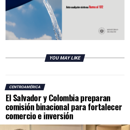
Régimen nicaragüense aún impide visitas a presos
políticos
DON'T MISS
Nicaragua pide respeto ante cuestionamientos en la
OEA
YOU MAY LIKE
CENTROAMÉRICA
El Salvador y Colombia preparan
comisión binacional para fortalecer
comercio e inversión