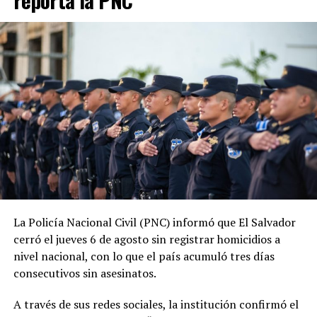
reporta la PNC
Desde la llegada de Nayib Bukele a la Presidencia, en
junio de 2019, las estadísticas oficiales muestran una
tendencia descendente en los homicidios. Durante su
administración, la PNC contabiliza 1,288 jornadas sin
asesinatos.
ADVERTISEMENT
La tendencia también se mantiene durante 2026. En lo
La Policía Nacional Civil (PNC) informó que El Salvador
que va del año, las autoridades reportan 185 días sin
cerró el jueves 6 de agosto sin registrar homicidios a
homicidios, mientras que 2025 también cerró con
nivel nacional, con lo que el país acumuló tres días
indicadores favorables en materia de seguridad.
consecutivos sin asesinatos.
El ministro de Seguridad, Gustavo Villatoro, ha reiterado
A través de sus redes sociales, la institución confirmó el
que el Gobierno mantendrá las acciones para localizar y