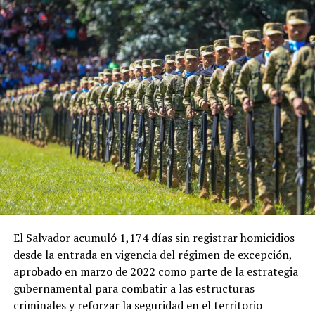
forma parte de un diálogo bilateral iniciado durante la
toma de posesión de la actual presidenta de Perú.
ADVERTISEMENT
En esa ocasión, la ministra de Economía de El Salvador,
María Luisa Hayem, representó al Gobierno salvadoreño
y sostuvo una reunión con Restrepo, en la que se
establecieron algunos acuerdos iniciales que ahora
buscan recibir seguimiento.
El Salvador acumuló 1,174 días sin registrar homicidios
desde la entrada en vigencia del régimen de excepción,
Ulloa también destacó el papel que tendrá el embajador
aprobado en marzo de 2022 como parte de la estrategia
de El Salvador en Colombia, Guillermo Rubio, en el
gubernamental para combatir a las estructuras
impulso de la nueva etapa de cooperación entre ambos
criminales y reforzar la seguridad en el territorio
países.