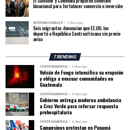
El Salvador y Colombia preparan comisión
binacional para fortalecer comercio e inversión
INTERNACIONALES
2 días ago
Seis migrantes denuncian que EE.UU. los
deportó a República Centroafricana sin previo
aviso
TRENDING
CENTROAMÉRICA
5 días ago
Volcán de Fuego intensifica su erupción
y obliga a evacuar comunidades en
Guatemala
CENTROAMÉRICA
5 días ago
Gobierno entrega moderna ambulancia
a Cruz Verde para reforzar respuesta
prehospitalaria
CENTROAMÉRICA
4 días ago
Campesinos protestan en Panamá