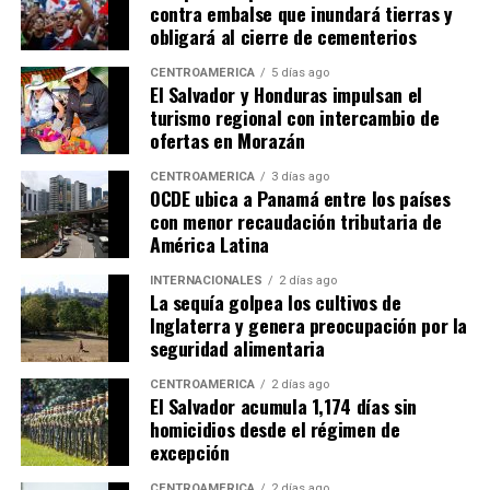
contra embalse que inundará tierras y
obligará al cierre de cementerios
CENTROAMÉRICA
5 días ago
El Salvador y Honduras impulsan el
turismo regional con intercambio de
ofertas en Morazán
CENTROAMÉRICA
3 días ago
OCDE ubica a Panamá entre los países
con menor recaudación tributaria de
América Latina
INTERNACIONALES
2 días ago
La sequía golpea los cultivos de
Inglaterra y genera preocupación por la
seguridad alimentaria
CENTROAMÉRICA
2 días ago
El Salvador acumula 1,174 días sin
homicidios desde el régimen de
excepción
CENTROAMÉRICA
2 días ago