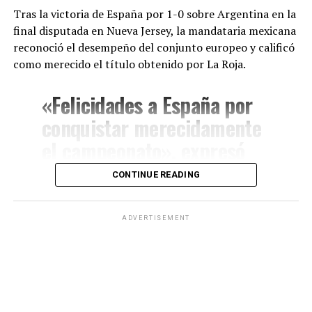
ahora suma un nuevo hito al convertirse en uno de los
Tras la victoria de España por 1-0 sobre Argentina en la
tres mejores ciclistas del Tour y en una de las grandes
final disputada en Nueva Jersey, la mandataria mexicana
promesas del deporte internacional.
reconoció el desempeño del conjunto europeo y calificó
como merecido el título obtenido por La Roja.
«Felicidades a España por
conquistar merecidamente
el campeonato», expresó
Sheinbaum a través de sus
CONTINUE READING
redes sociales.
ADVERTISEMENT
La presidenta también resaltó que la Copa del Mundo
representó un espacio de unión entre distintas naciones
y destacó el impacto del deporte como herramienta de
integración internacional.