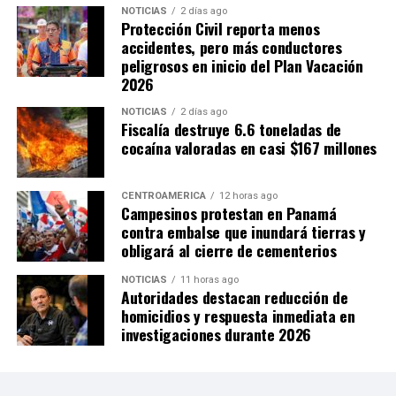
el mundo», afirmó.
NOTICIAS
2 días ago
Protección Civil reporta menos
accidentes, pero más conductores
peligrosos en inicio del Plan Vacación
Con la edición de 2026, México hizo historia al
2026
convertirse en el primer país en albergar tres Copas del
Mundo, después de haber sido sede en 1970 y 1986. En
NOTICIAS
2 días ago
Fiscalía destruye 6.6 toneladas de
esta ocasión recibió partidos junto con Estados Unidos y
cocaína valoradas en casi $167 millones
Canadá, en un torneo que estrenó formato con 48
selecciones participantes y 104 encuentros.
CENTROAMÉRICA
12 horas ago
Campesinos protestan en Panamá
Las ciudades mexicanas de Ciudad de México,
contra embalse que inundará tierras y
Guadalajara y Monterrey fueron escenario de 13
obligará al cierre de cementerios
partidos, incluido el encuentro inaugural entre México y
Sudáfrica, disputado el 11 de junio en el Estadio Ciudad
NOTICIAS
11 horas ago
Autoridades destacan reducción de
de México (Azteca).
homicidios y respuesta inmediata en
investigaciones durante 2026