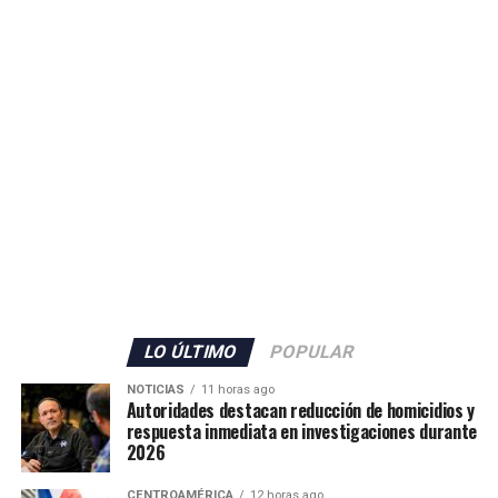
«Terminó la Copa Mundial
de Fútbol 2026. Fue una
gran celebración de
alegría, emoción y unión
entre los pueblos, donde el
deporte volvió a demostrar
su capacidad para acercar
a las naciones», señaló.
Sheinbaum, quien asistió a la final en el MetLife Stadium
LO ÚLTIMO
POPULAR
de Nueva York por invitación del presidente
NOTICIAS
11 horas ago
estadounidense Donald Trump, también dedicó un
Autoridades destacan reducción de homicidios y
mensaje de reconocimiento a los aficionados mexicanos
respuesta inmediata en investigaciones durante
2026
y a la selección nacional.
CENTROAMÉRICA
12 horas ago