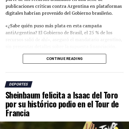
publicaciones críticas contra Argentina en plataformas
digitales habrían provenido del Gobierno brasileño.
«¿Sabe quién puso más plata en esta campaña
antiArgentina? El Gobierno de Brasil, el 25 % de los
recursos salió de ahí», aseguró el mandatario argentino,
sin presentar detalles sobre la supuesta financiación.
Milei se refirió a una campaña de críticas en redes
CONTINUE READING
sociales que incluyó cuestionamientos sobre supuestas
ayudas arbitrales durante el torneo, el respaldo de
funcionarios israelíes a la selección argentina y
DEPORTES
acusaciones sobre presuntas actitudes racistas en el
Sheinbaum felicita a Isaac del Toro
país sudamericano.
por su histórico podio en el Tour de
El presidente argentino sostuvo que los ataques
Francia
responden al papel que, según él, tiene Argentina en la
defensa de nuevas políticas económicas y libertarias en
la región.