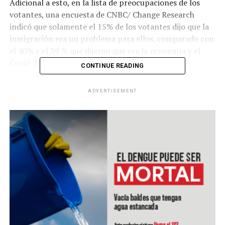
Adicional a esto, en la lista de preocupaciones de los
votantes, una encuesta de CNBC/ Change Research
indicó que solamente el 15% de los votantes dijo que la
inmigración era un problema para ellos, comparado con
el 40% y el 39 % que dijeron que era la economía y el
Covid-19, respectivamente.
CONTINUE READING
Entre los votantes latinos tampoco hay mucha
ADVERTISEMENT
diferencia en cuanto a las prioridades. Ya que en
un
sondeo del Pew Research Center de septiembre
pasado
, el tema ocupó la octava posición, antecedido
por la economía, atención médica, coronavirus,
diferencias raciales, crímenes violentos, Corte Suprema
y cambio climático.
Según CNB, para el experto James Carafano, de la
Heritage Foundation, el asunto migratorio “no es el tipo
de problema que realmente conmovería a muchos
votantes”.