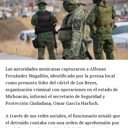
cayó entre un 25 % y un 30 %.
ADVERTISEMENT
ADVERTISEMENT
El Gobierno hondureño informó que mantiene
La situación genera preocupación sobre la capacidad del
seguimiento del caso y que respaldaría un eventual
Reino Unido para mantener su producción agrícola y
retorno voluntario del migrante.
Las autoridades mexicanas capturaron a Alfonso
garantizar el abastecimiento de alimentos,
Fernández Magallón, identificado por la prensa local
especialmente después de que el país haya enfrentado
Hasta el momento, ICE no había respondido a las
como presunto líder del cártel de Los Reyes,
varias olas de calor desde mayo y una sucesión de
consultas realizadas por EFE sobre las denuncias de los
organización criminal con operaciones en el estado de
eventos meteorológicos extremos durante los últimos
seis migrantes.
Michoacán, informó el secretario de Seguridad y
años.
Protección Ciudadana, Omar García Harfuch.
A sus 62 años, Pawsey reconoce la incertidumbre que
A través de sus redes sociales, el funcionario señaló que
enfrenta el sector agrícola ante las nuevas condiciones
el detenido contaba con una orden de aprehensión por
climáticas. Sin embargo, considera que los productores