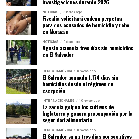
investigaciones durante 2026
NOTICIAS
8 horas ago
Fiscalía solicitará cadena perpetua
para dos acusados de homicidio y robo
en Morazán
NOTICIAS
2 días ago
Agosto acumula tres días sin homicidios
en El Salvador
CENTROAMÉRICA
8 horas ago
El Salvador acumula 1,174 días sin
homicidios desde el régimen de
excepción
INTERNACIONALES
10 horas ago
La sequía golpea los cultivos de
Inglaterra y genera preocupación por la
seguridad alimentaria
CENTROAMÉRICA
8 horas ago
El Salvador suma tres días consecutivos