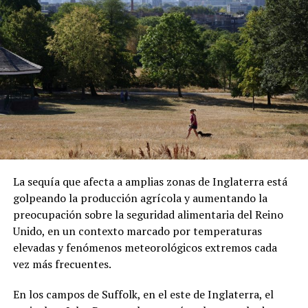
ADVERTISEMENT
Sánchez también denunció que los migrantes fueron
presionados para abordar el vuelo. Las declaraciones
forman parte de su testimonio y no han sido
La sequía que afecta a amplias zonas de Inglaterra está
confirmadas de manera independiente.
golpeando la producción agrícola y aumentando la
preocupación sobre la seguridad alimentaria del Reino
Una vez en República Centroafricana, las autoridades
Unido, en un contexto marcado por temperaturas
locales les comunicaron que podrían permanecer
elevadas y fenómenos meteorológicos extremos cada
temporalmente en el país bajo un visado. Sin embargo,
vez más frecuentes.
Sánchez aseguró que existen restricciones para
abandonar el hotel donde se encuentran alojados.
En los campos de Suffolk, en el este de Inglaterra, el