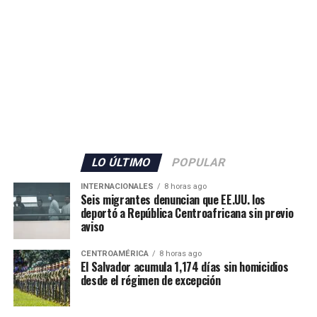
Johnson, felicitó al Ejército y al gabinete de seguridad
mexicano por la captura del presunto líder criminal.
ADVERTISEMENT
«Envía otro mensaje claro: los delincuentes no tienen
LO ÚLTIMO
POPULAR
dónde esconderse», expresó el diplomático, quien
INTERNACIONALES
8 horas ago
añadió que la cooperación entre ambos países para
Seis migrantes denuncian que EE.UU. los
deportó a República Centroafricana sin previo
desmantelar los cárteles y llevar ante la justicia a los
aviso
responsables de delitos violentos continúa dando
resultados.
CENTROAMÉRICA
8 horas ago
El Salvador acumula 1,174 días sin homicidios
desde el régimen de excepción