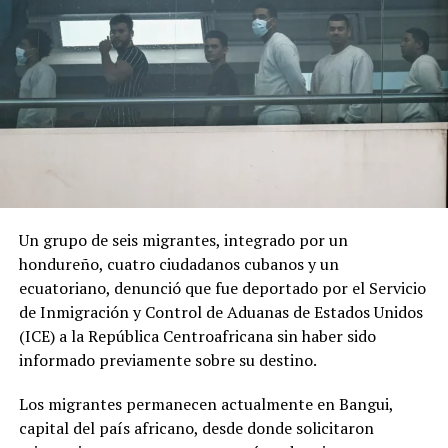
Fuentes: CNBC.com y La Opinión Los Angeles
RELATED TOPICS:
UP NEXT
El 24% de las muertes en Estados Unidos por covid-19
en agosto fueron de hispanos
DON'T MISS
El riesgo para los amparados por TPS en las próximas
elecciones presidenciales en Estados Unidos
Un grupo de seis migrantes, integrado por un
hondureño, cuatro ciudadanos cubanos y un
ecuatoriano, denunció que fue deportado por el Servicio
de Inmigración y Control de Aduanas de Estados Unidos
(ICE) a la República Centroafricana sin haber sido
informado previamente sobre su destino.
Los migrantes permanecen actualmente en Bangui,
capital del país africano, desde donde solicitaron