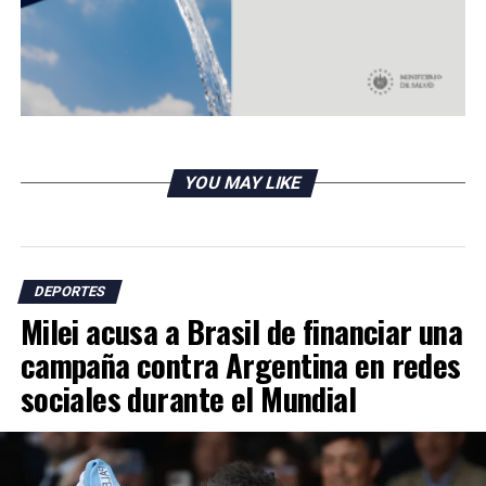
RELATED TOPICS:
UP NEXT
¡Van Dijk al quirófano! Será operado de ligamentos de su
rodilla derecha
YOU MAY LIKE
DON'T MISS
El fútbol argentino vuelve en nuevo formato
DEPORTES
Milei acusa a Brasil de financiar una
campaña contra Argentina en redes
sociales durante el Mundial