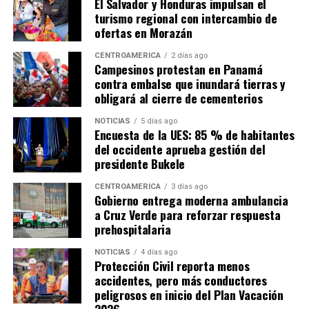
El Salvador y Honduras impulsan el
turismo regional con intercambio de
ADVERTISEMENT
ofertas en Morazán
CENTROAMÉRICA
2 días ago
Campesinos protestan en Panamá
contra embalse que inundará tierras y
obligará al cierre de cementerios
Sheinbaum destacó que la organización conjunta del
NOTICIAS
5 días ago
torneo demostró la capacidad de cooperación entre los
Encuesta de la UES: 85 % de habitantes
del occidente aprueba gestión del
tres países anfitriones.
presidente Bukele
«Cuando trabajamos
CENTROAMÉRICA
3 días ago
Gobierno entrega moderna ambulancia
unidos, somos capaces de
a Cruz Verde para reforzar respuesta
hacer realidad grandes
prehospitalaria
proyectos y de dejar un
NOTICIAS
4 días ago
Protección Civil reporta menos
legado de cooperación,
accidentes, pero más conductores
peligrosos en inicio del Plan Vacación
amistad y esperanza para
2026