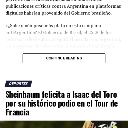
publicaciones críticas contra Argentina en plataformas
digitales habrían provenido del Gobierno brasileño.
«¿Sabe quién puso más plata en esta campaña
antiArgentina? El Gobierno de Brasil, el 25 % de los
recursos salió de ahí», aseguró el mandatario argentino,
sin presentar detalles sobre la supuesta financiación.
Milei se refirió a una campaña de críticas en redes
CONTINUE READING
sociales que incluyó cuestionamientos sobre supuestas
ayudas arbitrales durante el torneo, el respaldo de
funcionarios israelíes a la selección argentina y
DEPORTES
acusaciones sobre presuntas actitudes racistas en el
Sheinbaum felicita a Isaac del Toro
país sudamericano.
por su histórico podio en el Tour de
El presidente argentino sostuvo que los ataques
Francia
responden al papel que, según él, tiene Argentina en la
defensa de nuevas políticas económicas y libertarias en
la región.