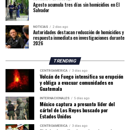
«Felicidades a todas y
Agosto acumula tres días sin homicidios en El
Salvador
todos los mexicanos por
hacer de México la mejor
NOTICIAS
2 días ago
sede y a nuestra Selección
Autoridades destacan reducción de homicidios y
respuesta inmediata en investigaciones durante
Nacional por el gran papel
2026
que desempeñó», afirmó.
TRENDING
Durante la ceremonia de premiación, la mandataria
CENTROAMÉRICA
3 días ago
Volcán de Fuego intensifica su erupción
mexicana entregó el Balón de Oro al mejor jugador del
y obliga a evacuar comunidades en
Mundial, reconocimiento que fue otorgado al español
Guatemala
Rodri. Además, participó en la entrega de medallas a los
futbolistas de ambas selecciones junto al primer
INTERNACIONALES
5 días ago
México captura a presunto líder del
ministro de Canadá, Mark Carney; el presidente de
cártel de Los Reyes buscado por
Estados Unidos, Donald Trump; y el presidente de la
Estados Unidos
FIFA, Gianni Infantino.
CENTROAMÉRICA
3 días ago