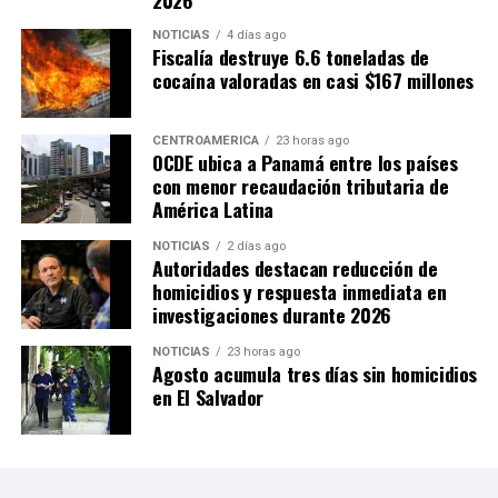
el mundo», afirmó.
NOTICIAS
4 días ago
Fiscalía destruye 6.6 toneladas de
cocaína valoradas en casi $167 millones
Con la edición de 2026, México hizo historia al
convertirse en el primer país en albergar tres Copas del
Mundo, después de haber sido sede en 1970 y 1986. En
CENTROAMÉRICA
23 horas ago
OCDE ubica a Panamá entre los países
esta ocasión recibió partidos junto con Estados Unidos y
con menor recaudación tributaria de
Canadá, en un torneo que estrenó formato con 48
América Latina
selecciones participantes y 104 encuentros.
NOTICIAS
2 días ago
Autoridades destacan reducción de
Las ciudades mexicanas de Ciudad de México,
homicidios y respuesta inmediata en
Guadalajara y Monterrey fueron escenario de 13
investigaciones durante 2026
partidos, incluido el encuentro inaugural entre México y
Sudáfrica, disputado el 11 de junio en el Estadio Ciudad
NOTICIAS
23 horas ago
Agosto acumula tres días sin homicidios
de México (Azteca).
en El Salvador