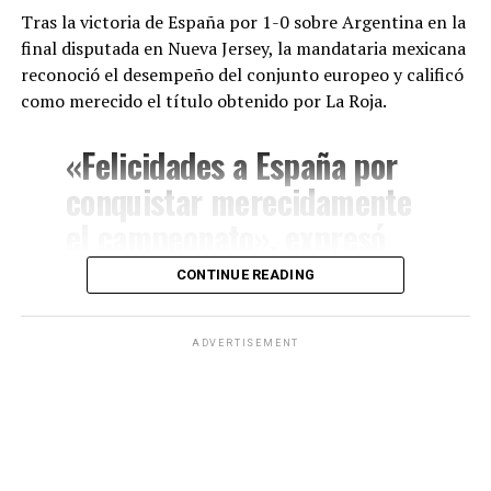
ahora suma un nuevo hito al convertirse en uno de los
Tras la victoria de España por 1-0 sobre Argentina en la
tres mejores ciclistas del Tour y en una de las grandes
final disputada en Nueva Jersey, la mandataria mexicana
promesas del deporte internacional.
reconoció el desempeño del conjunto europeo y calificó
como merecido el título obtenido por La Roja.
«Felicidades a España por
conquistar merecidamente
el campeonato», expresó
Sheinbaum a través de sus
CONTINUE READING
redes sociales.
ADVERTISEMENT
La presidenta también resaltó que la Copa del Mundo
representó un espacio de unión entre distintas naciones
y destacó el impacto del deporte como herramienta de
integración internacional.