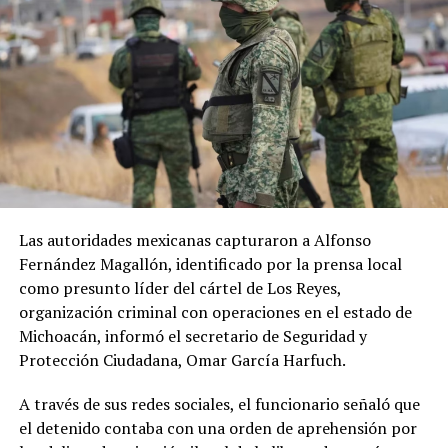
una manera más avanzada en comparación con alguien
que habla un solo idioma. Las personas que hablan
distintos idiomas tienen diversas culturas, y
dependiendo de la cultura se piensa de manera
diferente. Y por ende, tienen mayor recepción al
conocimiento y el aprendizaje.
Fuentes: El Planeta Boston Latino Daily y Conexiones
Las autoridades mexicanas capturaron a Alfonso
RELATED TOPICS:
Fernández Magallón, identificado por la prensa local
UP NEXT
El riesgo para los amparados por TPS en las próximas
como presunto líder del cártel de Los Reyes,
elecciones presidenciales en Estados Unidos
organización criminal con operaciones en el estado de
Michoacán, informó el secretario de Seguridad y
DON'T MISS
Protección Ciudadana, Omar García Harfuch.
Repunte récord de covid-19 en Europa y Estados Unidos
A través de sus redes sociales, el funcionario señaló que
el detenido contaba con una orden de aprehensión por