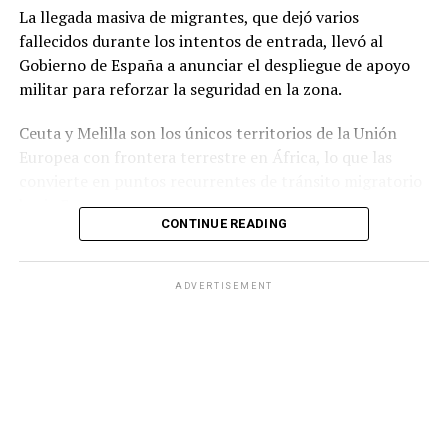
La llegada masiva de migrantes, que dejó varios
su continuidad.
fallecidos durante los intentos de entrada, llevó al
Gobierno de España a anunciar el despliegue de apoyo
militar para reforzar la seguridad en la zona.
Ceuta y Melilla son los únicos territorios de la Unión
Europea con frontera terrestre en África, lo que las
convierte en puntos recurrentes de tránsito migratorio
hacia Europa.
CONTINUE READING
Durante la jornada del jueves, grupos numerosos de
personas continuaron ingresando al territorio español
ADVERTISEMENT
mediante saltos a la valla fronteriza o cruzando por vía
marítima, en una zona que cuenta con apenas 18.5
kilómetros cuadrados de extensión.
Ante la situación, el Ministerio del Interior de España
informó que las Fuerzas Armadas reforzarán a la
Guardia Civilpara contribuir al mantenimiento de la