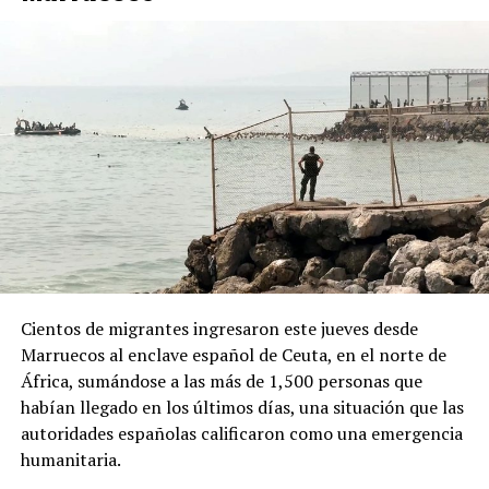
“campaña antiargentina”, señalamiento para el cual no
presentó pruebas públicas, pero que atribuyó a sectores
vinculados con los gobiernos de Brasil y México, así
como al Partido Demócrata de Estados Unidos.
ADVERTISEMENT
Desde la Oficina del Presidente señalaron que el decreto
Cientos de migrantes ingresaron este jueves desde
responde a “recientes manifestaciones de hostilidad
Marruecos al enclave español de Ceuta, en el norte de
contra la República Argentina y los argentinos”, y
África, sumándose a las más de 1,500 personas que
afirmaron que “quien ataque a la República Argentina
habían llegado en los últimos días, una situación que las
no es bienvenido en nuestro país”.
autoridades españolas calificaron como una emergencia
humanitaria.
La normativa deberá ahora pasar por la revisión del
Congreso argentino, que tendrá la última palabra sobre