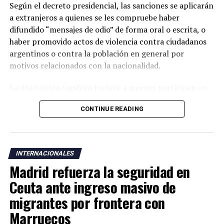
Según el decreto presidencial, las sanciones se aplicarán
a extranjeros a quienes se les compruebe haber
difundido “mensajes de odio” de forma oral o escrita, o
haber promovido actos de violencia contra ciudadanos
argentinos o contra la población en general por
motivos relacionados con la nacionalidad.
La disposición también incluye a quienes participen en
actos de “ultraje” a símbolos patrios argentinos o
CONTINUE READING
incentiven la realización de acciones contempladas
dentro de la nueva normativa.
Argentina mantiene una larga tradición migratoria y su
INTERNACIONALES
Constitución garantiza a los residentes derechos civiles,
Madrid refuerza la seguridad en
además del acceso a servicios como salud, educación y
vivienda bajo determinadas condiciones legales.
Ceuta ante ingreso masivo de
migrantes por frontera con
La medida fue anunciada después de que el presidente
Marruecos
Javier Milei denunciara la existencia de una supuesta