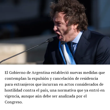
mexicano por la captura del presunto líder criminal.
ADVERTISEMENT
«Envía otro mensaje claro: los delincuentes no tienen
dónde esconderse», expresó el diplomático, quien
añadió que la cooperación entre ambos países para
El Gobierno de Argentina estableció nuevas medidas que
desmantelar los cárteles y llevar ante la justicia a los
contemplan la expulsión y cancelación de residencia
responsables de delitos violentos continúa dando
para extranjeros que incurran en actos considerados de
resultados.
hostilidad contra el país, una normativa que ya entró en
vigencia, aunque aún debe ser analizada por el
Congreso.