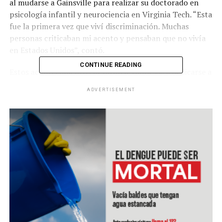
al mudarse a Gainsville para realizar su doctorado en
psicología infantil y neurociencia en Virginia Tech. “Esta
fue la primera vez que viví discriminación. Muchas
personas criticaban mi acento y pensaban que no vivía
en Estados Unidos”, contó.
CONTINUE READING
Estos acontecimientos llevaron a Vannessa a dedicarse a
la investigación en niños y cómo les afecta ser bilingües.
ADVERTISEMENT
Para su sorpresa, descubrió que existe un estereotipo
negativo en torno a los niños que hablan dos idiomas.
“Mucha gente piensa que los niños bilingües tienen
retraso cuando realmente lo que necesitan es un apoyo
en particular. En el desarrollo del lenguaje, los niños
tienen una capacidad limitada. Al año y medio de edad
tienen una capacidad de decir 50 palabras. Si les haces
una prueba de lenguaje a este niño en inglés, sabrá 25
palabras porque las otras 25 las conoce en español.
Entonces inmediatamente la persona dirá que tiene un