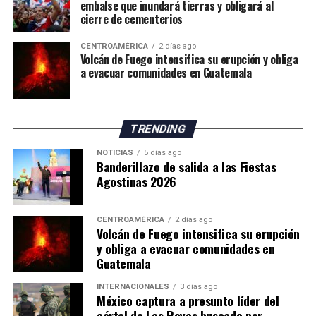
embalse que inundará tierras y obligará al
La situación mantiene en alerta a las autoridades
cierre de cementerios
españolas, mientras continúan las gestiones para
CENTROAMÉRICA
2 días ago
atender la emergencia migratoria y reforzar el control
Volcán de Fuego intensifica su erupción y obliga
fronterizo.
a evacuar comunidades en Guatemala
TRENDING
NOTICIAS
5 días ago
Banderillazo de salida a las Fiestas
Agostinas 2026
CENTROAMÉRICA
2 días ago
Volcán de Fuego intensifica su erupción
y obliga a evacuar comunidades en
Guatemala
INTERNACIONALES
3 días ago
México captura a presunto líder del
cártel de Los Reyes buscado por