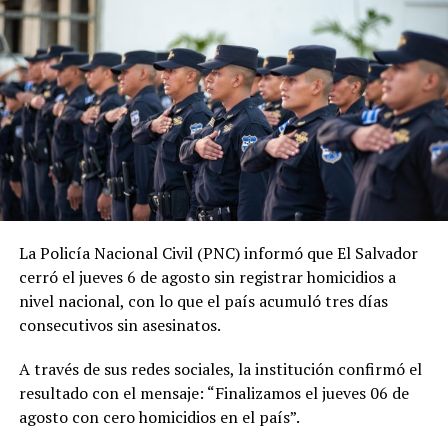
administración, la PNC contabiliza 1,288 jornadas sin
asesinatos.
ADVERTISEMENT
La tendencia también se mantiene durante 2026. En lo
La Policía Nacional Civil (PNC) informó que El Salvador
que va del año, las autoridades reportan 185 días sin
cerró el jueves 6 de agosto sin registrar homicidios a
homicidios, mientras que 2025 también cerró con
nivel nacional, con lo que el país acumuló tres días
indicadores favorables en materia de seguridad.
consecutivos sin asesinatos.
El ministro de Seguridad, Gustavo Villatoro, ha reiterado
A través de sus redes sociales, la institución confirmó el
que el Gobierno mantendrá las acciones para localizar y
resultado con el mensaje: “Finalizamos el jueves 06 de
capturar a integrantes de estructuras criminales que
agosto con cero homicidios en el país”.
aún permanezcan activos.