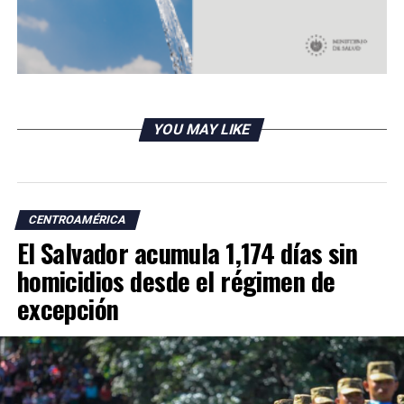
RELATED TOPICS:
YOU MAY LIKE
UP NEXT
¿Cuáles municipios de El Salvador reportan solo un caso
de covid-19?
DON'T MISS
CENTROAMÉRICA
Panamá no ha sido agregada a nueva lista de terceros
El Salvador acumula 1,174 días sin
países de alto riesgo
homicidios desde el régimen de
excepción