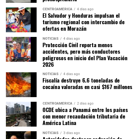
económico y terminan generando inequidades en la
carga tributaria.
CENTROAMÉRICA
4 días ago
El Salvador y Honduras impulsan el
turismo regional con intercambio de
Cortés también señaló que la administración tributaria
ofertas en Morazán
enfrenta limitaciones institucionales y de recursos que
dificultan combatir la evasión fiscal, especialmente en
NOTICIAS
4 días ago
Protección Civil reporta menos
casos relacionados con empresas multinacionales y
accidentes, pero más conductores
precios de transferencia.
peligrosos en inicio del Plan Vacación
2026
ADVERTISEMENT
NOTICIAS
4 días ago
Fiscalía destruye 6.6 toneladas de
cocaína valoradas en casi $167 millones
CENTROAMÉRICA
2 días ago
OCDE ubica a Panamá entre los países
Por su parte, Hernández estimó que por cada punto
con menor recaudación tributaria de
América Latina
porcentual del PIB que el Estado deja de recaudar se
pierden aproximadamente 900 millones de dólares en
NOTICIAS
3 días ago
ingresos fiscales. Bajo esa estimación, la reducción de
Autoridades destacan reducción de