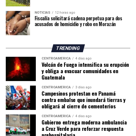
Especialistas consultados atribuyen este desempeño a la
NOTICIAS
12 horas ago
amplia cantidad de incentivos y exoneraciones fiscales
Fiscalía solicitará cadena perpetua para dos
vigentes en el país.
acusados de homicidio y robo en Morazán
El economista Aristides Hernández sostuvo que Panamá
mantiene una de las cargas tributarias más bajas del
TRENDING
mundo debido a los beneficios fiscales otorgados a
sectores como los puertos, la Zona Libre de Colón,
CENTROAMÉRICA
4 días ago
Volcán de Fuego intensifica su erupción
Panamá Pacífico, el turismo, las empresas
y obliga a evacuar comunidades en
multinacionales, las energías renovables, el sector
Guatemala
inmobiliario, el ferrocarril y otras actividades
económicas.
CENTROAMÉRICA
3 días ago
Campesinos protestan en Panamá
contra embalse que inundará tierras y
En la misma línea, el exdirector general de Ingresos,
obligará al cierre de cementerios
Publio R. Cortés Carvajal, calificó el sistema tributario
panameño como un «archipiélago de exonerados
CENTROAMÉRICA
4 días ago
Gobierno entrega moderna ambulancia
fiscales», al considerar que numerosos incentivos
a Cruz Verde para reforzar respuesta
permanecen sin evaluaciones sobre su impacto
prehospitalaria