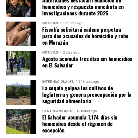
homicidios y respuesta inmediata en
cerca de cinco puntos porcentuales en la capacidad
investigaciones durante 2026
recaudatoria durante los últimos 15 años representaría
pérdidas cercanas a 4,500 millones de dólares anuales
NOTICIAS
12 horas ago
para las finanzas públicas.
Fiscalía solicitará cadena perpetua
para dos acusados de homicidio y robo
en Morazán
NOTICIAS
2 días ago
Agosto acumula tres días sin homicidios
en El Salvador
INTERNACIONALES
14 horas ago
La sequía golpea los cultivos de
Inglaterra y genera preocupación por la
seguridad alimentaria
CENTROAMÉRICA
12 horas ago
El Salvador acumula 1,174 días sin
homicidios desde el régimen de
excepción