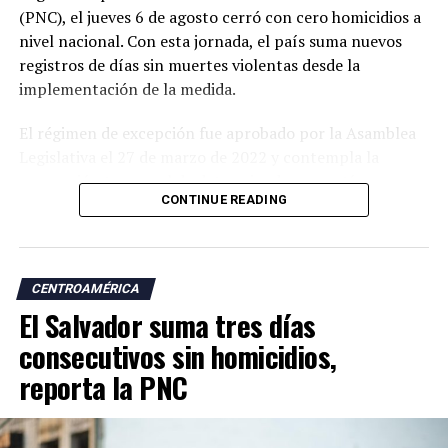
(PNC), el jueves 6 de agosto cerró con cero homicidios a
nivel nacional. Con esta jornada, el país suma nuevos
registros de días sin muertes violentas desde la
implementación de la medida.
El régimen de excepción fue aprobado por la Asamblea
Legislativa el 27 de marzo de 2022 y contempla la
suspensión temporal de determinadas garantías
CONTINUE READING
constitucionales, lo que amplió las facultades de las
autoridades para realizar capturas de personas
señaladas de pertenecer a estructuras criminales.
CENTROAMÉRICA
Las autoridades atribuyen a esta estrategia una
El Salvador suma tres días
reducción significativa de los homicidios y de otros
delitos como las extorsiones y los robos.
consecutivos sin homicidios,
reporta la PNC
Desde la llegada de Nayib Bukele a la Presidencia, en
junio de 2019, las estadísticas oficiales muestran una
tendencia descendente en los homicidios. Durante su