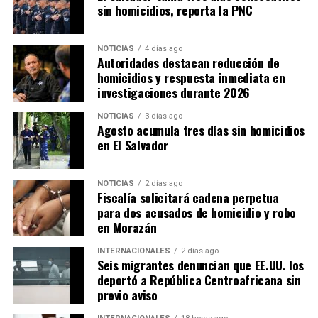
sin homicidios, reporta la PNC
NOTICIAS
4 días ago
Autoridades destacan reducción de
homicidios y respuesta inmediata en
investigaciones durante 2026
NOTICIAS
3 días ago
Agosto acumula tres días sin homicidios
en El Salvador
NOTICIAS
2 días ago
Fiscalía solicitará cadena perpetua
para dos acusados de homicidio y robo
en Morazán
INTERNACIONALES
2 días ago
Seis migrantes denuncian que EE.UU. los
deportó a República Centroafricana sin
previo aviso