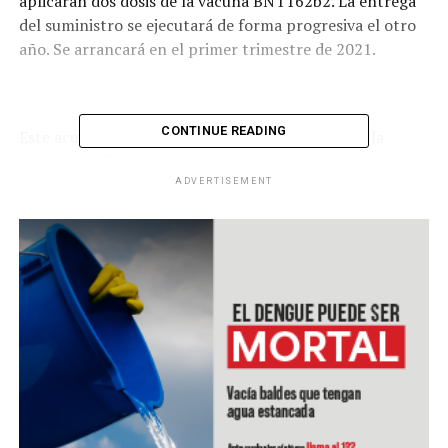
aplicarán dos dosis de la vacuna BNT162b2. La entrega
del suministro se ejecutará de forma progresiva el otro
año. Se arrancará en el primer trimestre de 2021.
CONTINUE READING
Este acuerdo se suma al anunciado para unirse a la
iniciativa COVAX. Dicha iniciativa contempla cubrir a
poco más de un millón de personas. COVAX es la
ADVERTISEMENT
iniciativa mundial que busca garantizar acceso
equitativo a vacunas contra el virus.
ADVERTISEMENT
RELATED TOPICS: