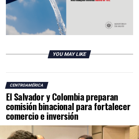
UP NEXT
Gobierno salvadoreño decretó alerta amarilla en 14
municipios por onda tropical
DON'T MISS
Caravana de migrantes hondureños llegó a Guatemala
YOU MAY LIKE
CENTROAMÉRICA
El Salvador y Colombia preparan
comisión binacional para fortalecer
comercio e inversión