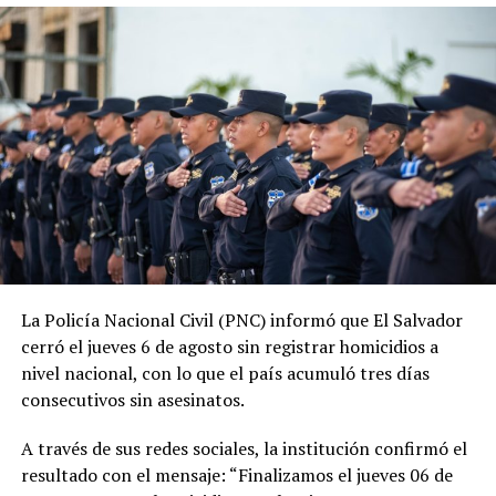
junio de 2019, las estadísticas oficiales muestran una
tendencia descendente en los homicidios. Durante su
administración, la PNC contabiliza 1,288 jornadas sin
asesinatos.
ADVERTISEMENT
La tendencia también se mantiene durante 2026. En lo
La Policía Nacional Civil (PNC) informó que El Salvador
que va del año, las autoridades reportan 185 días sin
cerró el jueves 6 de agosto sin registrar homicidios a
homicidios, mientras que 2025 también cerró con
nivel nacional, con lo que el país acumuló tres días
indicadores favorables en materia de seguridad.
consecutivos sin asesinatos.
El ministro de Seguridad, Gustavo Villatoro, ha reiterado
A través de sus redes sociales, la institución confirmó el
que el Gobierno mantendrá las acciones para localizar y
resultado con el mensaje: “Finalizamos el jueves 06 de
capturar a integrantes de estructuras criminales que