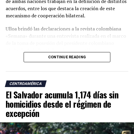
de ambas naciones trabajan en la definición de distintos
acuerdos, entre los que destaca la creación de este
mecanismo de cooperación bilateral.
Ulloa brindó las declaraciones a la revista colombiana
«Semana» durante una entrevista realizada en el marco
de la toma de posesión del presidente colombiano
Abelardo de la Espriella, a la que asistió en
representación del presidente Nayib Bukele.
CONTINUE READING
«En esta visita para asistir a la posesión del presidente
Abelardo de la Espriella trajimos a nuestro equipo de
CENTROAMÉRICA
cancillería para dar continuidad a esos temas. Uno de los
El Salvador acumula 1,174 días sin
acuerdos más importantes es la creación de una
comisión binacional Colombia-El Salvador», afirmó.
homicidios desde el régimen de
excepción
El vicepresidente salvadoreño explicó que el encuentro
con su homólogo colombiano, José Manuel Restrepo,
forma parte de un diálogo bilateral iniciado durante la
toma de posesión de la actual presidenta de Perú.