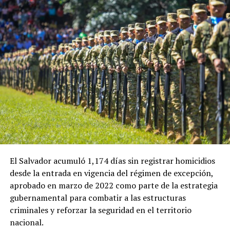
ADVERTISEMENT
En esa ocasión, la ministra de Economía de El Salvador,
María Luisa Hayem, representó al Gobierno salvadoreño
y sostuvo una reunión con Restrepo, en la que se
establecieron algunos acuerdos iniciales que ahora
buscan recibir seguimiento.
El Salvador acumuló 1,174 días sin registrar homicidios
desde la entrada en vigencia del régimen de excepción,
Ulloa también destacó el papel que tendrá el embajador
aprobado en marzo de 2022 como parte de la estrategia
de El Salvador en Colombia, Guillermo Rubio, en el
gubernamental para combatir a las estructuras
impulso de la nueva etapa de cooperación entre ambos
criminales y reforzar la seguridad en el territorio
países.
nacional.