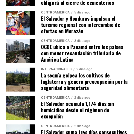
obligará al cierre de cementerios
CENTROAMÉRICA
5 días ago
El Salvador y Honduras impulsan el
turismo regional con intercambio de
ofertas en Morazán
CENTROAMÉRICA
3 días ago
OCDE ubica a Panamá entre los países
con menor recaudación tributaria de
América Latina
INTERNACIONALES
2 días ago
La sequía golpea los cultivos de
Inglaterra y genera preocupación por la
seguridad alimentaria
CENTROAMÉRICA
2 días ago
El Salvador acumula 1,174 días sin
homicidios desde el régimen de
excepción
CENTROAMÉRICA
2 días ago
El Salvador suma tres días consecutivos