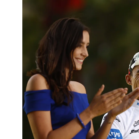
«Hoy Argentina es un emblema de la libert
porque estamos siendo el faro de Occident
Las declaraciones se produjeron horas des
consultas a su embajador en Argentina, Jul
Milei contra el presidente brasileño, Luiz 
Durante un acto político del Partido Libera
candidatura de Flávio Bolsonaro, Milei cal
socialismo en América Latina y de conducir 
La disputa ocurre en un contexto político 
en las que Flávio Bolsonaro busca fortalece
cuarto mandato no consecutivo y mantiene
AD