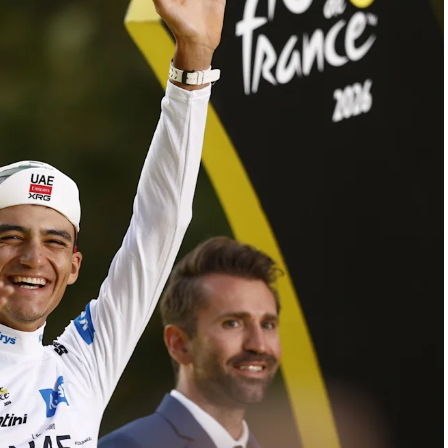
ad, por eso todo el ataque mediático que hubo,
e», afirmó.
pués de que la Cancillería brasileña convocara a
io Bitelli, debido a los comentarios realizados por
Inácio Lula da Silva.
l (PL) en Brasil, donde participó para respaldar la
ificó a Lula de «ladrón» y lo acusó de promover el
a Brasil hacia una crisis fiscal.
marcado por las elecciones brasileñas de octubre,
r su candidatura frente a Lula, quien aspira a un
 ventaja en algunas encuestas.
VERTISEMENT