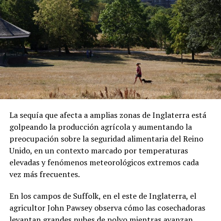
ADVERTISEMENT
Sánchez también denunció que los migrantes fueron
presionados para abordar el vuelo. Las declaraciones
forman parte de su testimonio y no han sido
La sequía que afecta a amplias zonas de Inglaterra está
confirmadas de manera independiente.
golpeando la producción agrícola y aumentando la
preocupación sobre la seguridad alimentaria del Reino
Una vez en República Centroafricana, las autoridades
Unido, en un contexto marcado por temperaturas
locales les comunicaron que podrían permanecer
elevadas y fenómenos meteorológicos extremos cada
temporalmente en el país bajo un visado. Sin embargo,
vez más frecuentes.
Sánchez aseguró que existen restricciones para
abandonar el hotel donde se encuentran alojados.
En los campos de Suffolk, en el este de Inglaterra, el
agricultor John Pawsey observa cómo las cosechadoras
El hondureño, junto al ecuatoriano Mauricio Alvarado y
levantan grandes nubes de polvo mientras avanzan