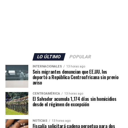
ADVERTISEMENT
«Envía otro mensaje claro: los delincuentes no tienen
LO ÚLTIMO
POPULAR
dónde esconderse», expresó el diplomático, quien
INTERNACIONALES
13 horas ago
añadió que la cooperación entre ambos países para
Seis migrantes denuncian que EE.UU. los
deportó a República Centroafricana sin previo
desmantelar los cárteles y llevar ante la justicia a los
aviso
responsables de delitos violentos continúa dando
resultados.
CENTROAMÉRICA
13 horas ago
El Salvador acumula 1,174 días sin homicidios
desde el régimen de excepción
NOTICIAS
13 horas ago
Fiscalía solicitará cadena perpetua para dos