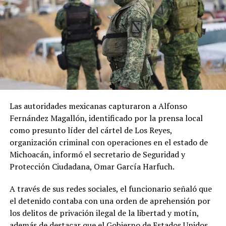
ADVERTISEMENT
ADVERTISEMENT
El Gobierno hondureño informó que mantiene
La situación genera preocupación sobre la capacidad del
seguimiento del caso y que respaldaría un eventual
Reino Unido para mantener su producción agrícola y
retorno voluntario del migrante.
Las autoridades mexicanas capturaron a Alfonso
garantizar el abastecimiento de alimentos,
Fernández Magallón, identificado por la prensa local
especialmente después de que el país haya enfrentado
Hasta el momento, ICE no había respondido a las
como presunto líder del cártel de Los Reyes,
varias olas de calor desde mayo y una sucesión de
consultas realizadas por EFE sobre las denuncias de los
organización criminal con operaciones en el estado de
eventos meteorológicos extremos durante los últimos
seis migrantes.
Michoacán, informó el secretario de Seguridad y
años.
Protección Ciudadana, Omar García Harfuch.
A sus 62 años, Pawsey reconoce la incertidumbre que
A través de sus redes sociales, el funcionario señaló que
enfrenta el sector agrícola ante las nuevas condiciones
el detenido contaba con una orden de aprehensión por
climáticas. Sin embargo, considera que los productores
los delitos de privación ilegal de la libertad y motín,
deberán adaptar sus métodos de trabajo y buscar nuevas
además de destacar que el Gobierno de Estados Unidos