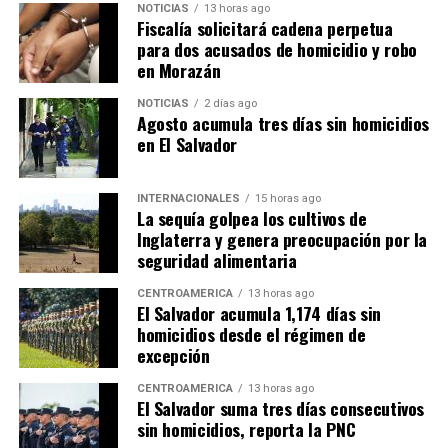
NOTICIAS
13 horas ago
Fiscalía solicitará cadena perpetua
para dos acusados de homicidio y robo
en Morazán
NOTICIAS
2 días ago
Agosto acumula tres días sin homicidios
en El Salvador
INTERNACIONALES
15 horas ago
La sequía golpea los cultivos de
Inglaterra y genera preocupación por la
seguridad alimentaria
CENTROAMÉRICA
13 horas ago
El Salvador acumula 1,174 días sin
homicidios desde el régimen de
excepción
CENTROAMÉRICA
13 horas ago
El Salvador suma tres días consecutivos
sin homicidios, reporta la PNC