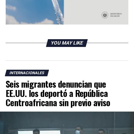
RELATED TOPICS:
UP NEXT
Estados Unidos: Todo listo para primer debate
presidencial
DON'T MISS
Covid-19 evidencia fracaso de la ONU por unir a los
YOU MAY LIKE
países en su combate
INTERNACIONALES
Seis migrantes denuncian que
EE.UU. los deportó a República
Centroafricana sin previo aviso