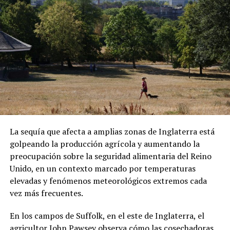
ADVERTISEMENT
Sánchez también denunció que los migrantes fueron
presionados para abordar el vuelo. Las declaraciones
forman parte de su testimonio y no han sido
La sequía que afecta a amplias zonas de Inglaterra está
confirmadas de manera independiente.
golpeando la producción agrícola y aumentando la
preocupación sobre la seguridad alimentaria del Reino
Una vez en República Centroafricana, las autoridades
Unido, en un contexto marcado por temperaturas
locales les comunicaron que podrían permanecer
elevadas y fenómenos meteorológicos extremos cada
temporalmente en el país bajo un visado. Sin embargo,
vez más frecuentes.
Sánchez aseguró que existen restricciones para
abandonar el hotel donde se encuentran alojados.
En los campos de Suffolk, en el este de Inglaterra, el
agricultor John Pawsey observa cómo las cosechadoras