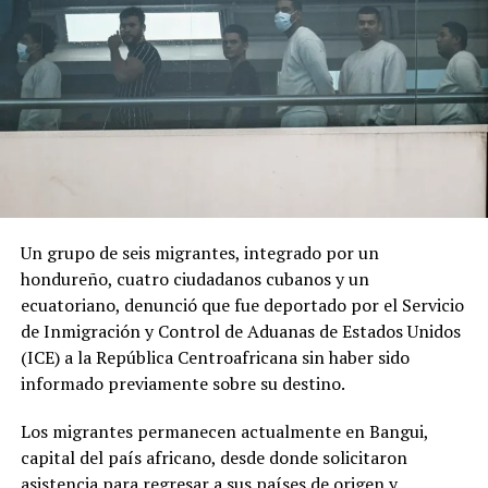
El cambio de Gobierno genera expectativas y
preocupación entre sectores de la población debido al
discurso de seguridad del nuevo presidente.
ADVERTISEMENT
Un grupo de seis migrantes, integrado por un
hondureño, cuatro ciudadanos cubanos y un
«Por los anuncios que ha hecho se nota que va a ser
ecuatoriano, denunció que fue deportado por el Servicio
como de una mano fuerte, ojalá que no vaya a haber una
de Inmigración y Control de Aduanas de Estados Unidos
nueva violencia», declaró a AFP Óscar Obando, un
(ICE) a la República Centroafricana sin haber sido
trabajador de 67 años que se dedica a redactar
informado previamente sobre su destino.
documentos en las calles de Cali utilizando una máquina
de escribir.
Los migrantes permanecen actualmente en Bangui,
capital del país africano, desde donde solicitaron
De la Espriella, quien utiliza el sobrenombre de «El
asistencia para regresar a sus países de origen y