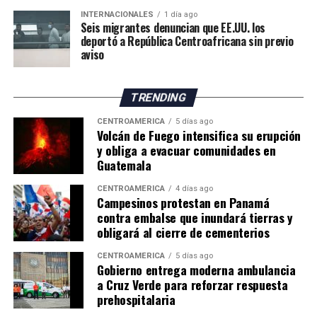
deberán adaptar sus métodos de trabajo y buscar nuevas
INTERNACIONALES
1 día ago
oportunidades para mantener la actividad frente al
Seis migrantes denuncian que EE.UU. los
cambio climático.
deportó a República Centroafricana sin previo
aviso
El impacto de la sequía pone de manifiesto los desafíos
que enfrenta la agricultura británica, tanto por la
TRENDING
reducción de los rendimientos como por los posibles
efectos sobre los precios y el suministro de productos
CENTROAMÉRICA
5 días ago
Volcán de Fuego intensifica su erupción
agrícolas en los próximos meses.
y obliga a evacuar comunidades en
Guatemala
CENTROAMÉRICA
4 días ago
Campesinos protestan en Panamá
contra embalse que inundará tierras y
obligará al cierre de cementerios
CENTROAMÉRICA
5 días ago
Gobierno entrega moderna ambulancia
a Cruz Verde para reforzar respuesta
prehospitalaria