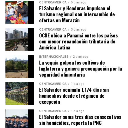
CENTROAMÉRICA
5 días ago
El Salvador y Honduras impulsan el
turismo regional con intercambio de
ofertas en Morazán
CENTROAMÉRICA
3 días ago
OCDE ubica a Panamá entre los países
con menor recaudación tributaria de
América Latina
INTERNACIONALES
2 días ago
La sequía golpea los cultivos de
Inglaterra y genera preocupación por la
seguridad alimentaria
CENTROAMÉRICA
1 día ago
El Salvador acumula 1,174 días sin
homicidios desde el régimen de
excepción
CENTROAMÉRICA
1 día ago
El Salvador suma tres días consecutivos
sin homicidios, reporta la PNC