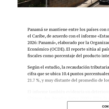
Panamá se mantiene entre los países con 
el Caribe, de acuerdo con el informe «Esta
2026: Panamá», elaborado por la Organizac
Económico (OCDE). El reporte sitúa al país
fiscales como porcentaje del producto int
Según el estudio, la recaudación tributari
cifra que se ubica 10.4 puntos porcentuale
21.7 %, y muy distante del promedio de lo
El informe también evidencia un deterioro
últimas dos décadas. Entre 2000 y 2024, la 
reducción de 3.7 puntos porcentuales, mie
CON