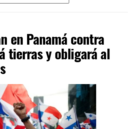
mismo período.
n tributaria panameña disminuyó de 11.9 % a 11.3
de 0.2 puntos porcentuales registrado por el
an en Panamá contra
 tierras y obligará al
VERTISEMENT
os
del Ministerio de Economía y Finanzas (MEF), que
 ingresos del Gobierno Central. La relación entre
3 % en 2012 a 7.1 % en 2025, mientras que los
minuyeron de 18.7 % a 11.7 % en el mismo período.