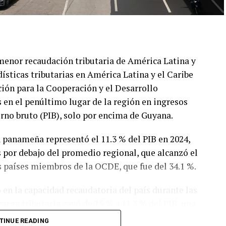
menor recaudación tributaria de América Latina y
dísticas tributarias en América Latina y el Caribe
ión para la Cooperación y el Desarrollo
 en el penúltimo lugar de la región en ingresos
erno bruto (PIB), solo por encima de Guyana.
a panameña representó el 11.3 % del PIB en 2024,
s por debajo del promedio regional, que alcanzó el
s países miembros de la OCDE, que fue del 34.1 %.
 en la capacidad recaudatoria del país durante las
carga tributaria cayó de 15 % a 11.3 % del PIB, una
ntras que el promedio de América Latina y el
TINUE READING