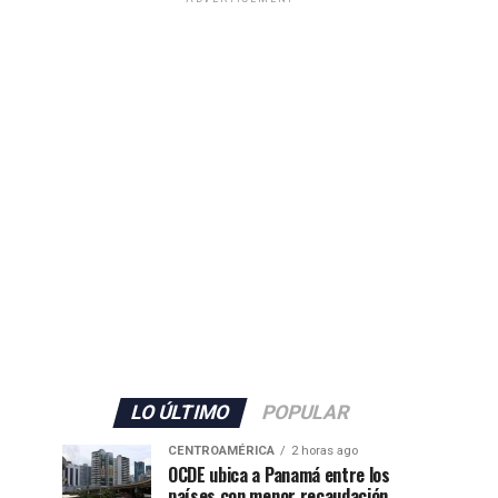
LO ÚLTIMO
POPULAR
CENTROAMÉRICA
2 horas ago
OCDE ubica a Panamá entre los
países con menor recaudación