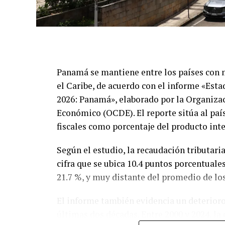
Panamá se mantiene entre los países con 
el Caribe, de acuerdo con el informe «Esta
2026: Panamá», elaborado por la Organizac
Económico (OCDE). El reporte sitúa al país
fiscales como porcentaje del producto int
Según el estudio, la recaudación tributari
cifra que se ubica 10.4 puntos porcentuale
21.7 %, y muy distante del promedio de lo
El informe también evidencia un deterioro
últimas dos décadas. Entre 2000 y 2024, la 