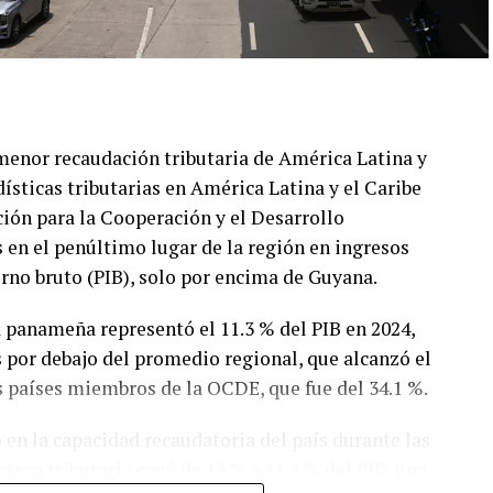
menor recaudación tributaria de América Latina y
dísticas tributarias en América Latina y el Caribe
ión para la Cooperación y el Desarrollo
 en el penúltimo lugar de la región en ingresos
erno bruto (PIB), solo por encima de Guyana.
a panameña representó el 11.3 % del PIB en 2024,
s por debajo del promedio regional, que alcanzó el
s países miembros de la OCDE, que fue del 34.1 %.
 en la capacidad recaudatoria del país durante las
carga tributaria cayó de 15 % a 11.3 % del PIB, una