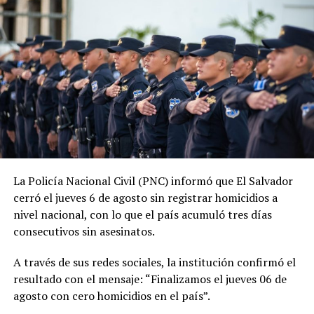
administración, la PNC contabiliza 1,288 jornadas sin
asesinatos.
ADVERTISEMENT
La tendencia también se mantiene durante 2026. En lo
La Policía Nacional Civil (PNC) informó que El Salvador
que va del año, las autoridades reportan 185 días sin
cerró el jueves 6 de agosto sin registrar homicidios a
homicidios, mientras que 2025 también cerró con
nivel nacional, con lo que el país acumuló tres días
indicadores favorables en materia de seguridad.
consecutivos sin asesinatos.
El ministro de Seguridad, Gustavo Villatoro, ha reiterado
A través de sus redes sociales, la institución confirmó el
que el Gobierno mantendrá las acciones para localizar y
resultado con el mensaje: “Finalizamos el jueves 06 de
capturar a integrantes de estructuras criminales que
agosto con cero homicidios en el país”.
aún permanezcan activos.