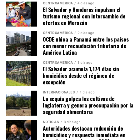
CENTROAMÉRICA
4 días ago
El Salvador y Honduras impulsan el
turismo regional con intercambio de
ofertas en Morazán
CENTROAMÉRICA
2 días ago
OCDE ubica a Panamá entre los países
con menor recaudación tributaria de
América Latina
CENTROAMÉRICA
1 día ago
El Salvador acumula 1,174 días sin
homicidios desde el régimen de
excepción
INTERNACIONALES
1 día ago
La sequía golpea los cultivos de
Inglaterra y genera preocupación por la
seguridad alimentaria
NOTICIAS
3 días ago
Autoridades destacan reducción de
homicidios y respuesta inmediata en