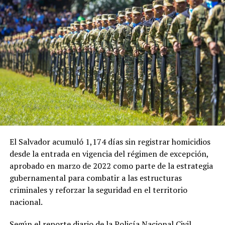
ADVERTISEMENT
En esa ocasión, la ministra de Economía de El Salvador,
María Luisa Hayem, representó al Gobierno salvadoreño
y sostuvo una reunión con Restrepo, en la que se
establecieron algunos acuerdos iniciales que ahora
buscan recibir seguimiento.
El Salvador acumuló 1,174 días sin registrar homicidios
desde la entrada en vigencia del régimen de excepción,
Ulloa también destacó el papel que tendrá el embajador
aprobado en marzo de 2022 como parte de la estrategia
de El Salvador en Colombia, Guillermo Rubio, en el
gubernamental para combatir a las estructuras
impulso de la nueva etapa de cooperación entre ambos
criminales y reforzar la seguridad en el territorio
países.
nacional.
«Instruimos a nuestro embajador en Colombia,
Según el reporte diario de la Policía Nacional Civil