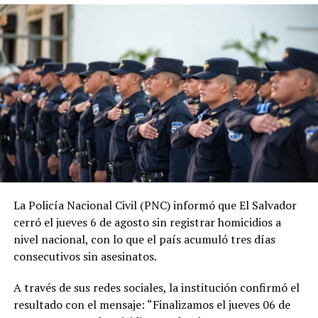
junio de 2019, las estadísticas oficiales muestran una
tendencia descendente en los homicidios. Durante su
administración, la PNC contabiliza 1,288 jornadas sin
asesinatos.
ADVERTISEMENT
La tendencia también se mantiene durante 2026. En lo
La Policía Nacional Civil (PNC) informó que El Salvador
que va del año, las autoridades reportan 185 días sin
cerró el jueves 6 de agosto sin registrar homicidios a
homicidios, mientras que 2025 también cerró con
nivel nacional, con lo que el país acumuló tres días
indicadores favorables en materia de seguridad.
consecutivos sin asesinatos.
El ministro de Seguridad, Gustavo Villatoro, ha reiterado
A través de sus redes sociales, la institución confirmó el
que el Gobierno mantendrá las acciones para localizar y
resultado con el mensaje: “Finalizamos el jueves 06 de
capturar a integrantes de estructuras criminales que