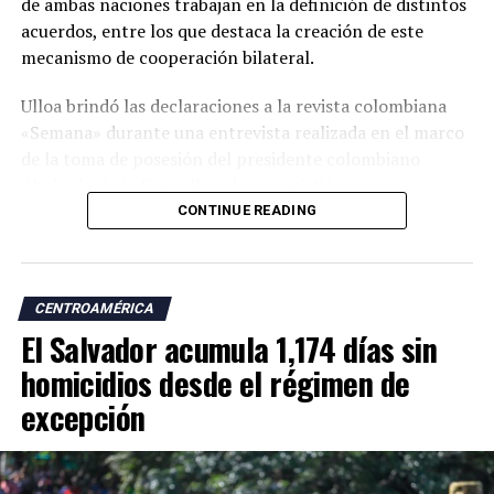
de ambas naciones trabajan en la definición de distintos
acuerdos, entre los que destaca la creación de este
mecanismo de cooperación bilateral.
Ulloa brindó las declaraciones a la revista colombiana
«Semana» durante una entrevista realizada en el marco
de la toma de posesión del presidente colombiano
Abelardo de la Espriella, a la que asistió en
representación del presidente Nayib Bukele.
CONTINUE READING
«En esta visita para asistir a la posesión del presidente
Abelardo de la Espriella trajimos a nuestro equipo de
CENTROAMÉRICA
cancillería para dar continuidad a esos temas. Uno de los
El Salvador acumula 1,174 días sin
acuerdos más importantes es la creación de una
comisión binacional Colombia-El Salvador», afirmó.
homicidios desde el régimen de
excepción
El vicepresidente salvadoreño explicó que el encuentro
con su homólogo colombiano, José Manuel Restrepo,
forma parte de un diálogo bilateral iniciado durante la
toma de posesión de la actual presidenta de Perú.