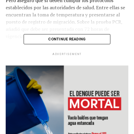
Pero aseguró que sí deben cumplir los protocolos
establecidos por las autoridades de salud. Entre ellas se
encuentran la toma de temperatura y presentarse al
puesto de registro de migración. Sobre la prueba PCR,
añadió que debe ser presentada con 72 horas de
vigencia.
CONTINUE READING
ADVERTISEMENT
El funcionario dijo que los resultados muestran la
sensatez y sentido común de las personas. Las
autoridades de Migración indicaron que 13 salvadoreños
ingresaron por Valle Nuevo. Todos presentaron la
prueba PCR.
ADVERTISEMENT