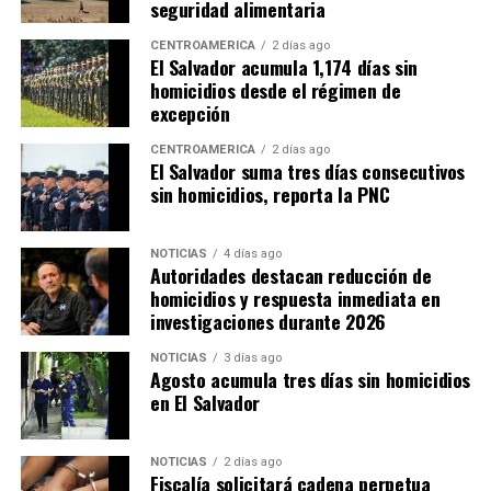
seguridad alimentaria
CENTROAMÉRICA
2 días ago
El Salvador acumula 1,174 días sin
homicidios desde el régimen de
excepción
CENTROAMÉRICA
2 días ago
El Salvador suma tres días consecutivos
sin homicidios, reporta la PNC
NOTICIAS
4 días ago
Autoridades destacan reducción de
homicidios y respuesta inmediata en
investigaciones durante 2026
NOTICIAS
3 días ago
Agosto acumula tres días sin homicidios
en El Salvador
NOTICIAS
2 días ago
Fiscalía solicitará cadena perpetua