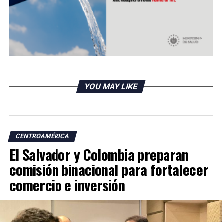
RELATED TOPICS:
UP NEXT
El Salvador: Más de 90 sismos registrados en Santa
YOU MAY LIKE
Tecla y Nejapa
DON'T MISS
Copa retirará 14 aviones Embraer 190
CENTROAMÉRICA
El Salvador y Colombia preparan
comisión binacional para fortalecer
comercio e inversión