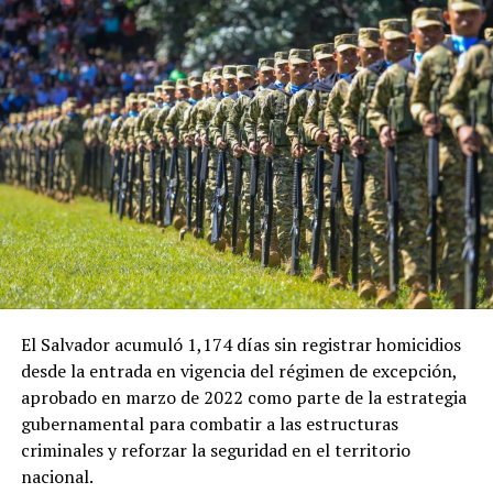
ADVERTISEMENT
En esa ocasión, la ministra de Economía de El Salvador,
María Luisa Hayem, representó al Gobierno salvadoreño
y sostuvo una reunión con Restrepo, en la que se
establecieron algunos acuerdos iniciales que ahora
buscan recibir seguimiento.
El Salvador acumuló 1,174 días sin registrar homicidios
desde la entrada en vigencia del régimen de excepción,
Ulloa también destacó el papel que tendrá el embajador
aprobado en marzo de 2022 como parte de la estrategia
de El Salvador en Colombia, Guillermo Rubio, en el
gubernamental para combatir a las estructuras
impulso de la nueva etapa de cooperación entre ambos
criminales y reforzar la seguridad en el territorio
países.
nacional.