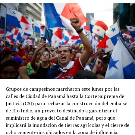
Asimismo, entre 2023 y 2024 la recaudación tributaria
panameña disminuyó de 11.9 % a 11.3 % del PIB, en
contraste con el incremento de 0.2 puntos
porcentuales registrado por el promedio regional.
ADVERTISEMENT
Grupos de campesinos marcharon este lunes por las
Los datos coinciden con las estadísticas del Ministerio
calles de Ciudad de Panamá hasta la Corte Suprema de
de Economía y Finanzas (MEF), que muestran una
Justicia (CSJ) para rechazar la construcción del embalse
tendencia descendente en los ingresos del Gobierno
de Río Indio, un proyecto destinado a garantizar el
Central. La relación entre los ingresos tributarios y el
suministro de agua del Canal de Panamá, pero que
PIB pasó de 13 % en 2012 a 7.1 % en 2025, mientras que
implicará la inundación de tierras agrícolas y el cierre de
los ingresos totales del Gobierno Central disminuyeron
ocho cementerios ubicados en la zona de influencia.
de 18.7 % a 11.7 % en el mismo período.