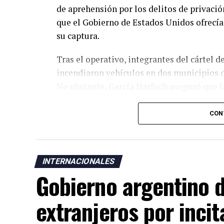
de aprehensión por los delitos de privació
que el Gobierno de Estados Unidos ofrecí
su captura.
Tras el operativo, integrantes del cártel 
incendiaron vehículos en dos municipios d
No obstante, García Harfuch aseguró que l
situación y garantizan la seguridad en la 
CON
Michoacán, considerado uno de los princi
un importante puerto sobre el océano Pacíf
crimen organizado vinculadas al narcotráfic
INTERNACIONALES
El embajador de Estados Unidos en México, 
Gobierno argentino d
de seguridad mexicano por la captura del 
extranjeros por incit
AD