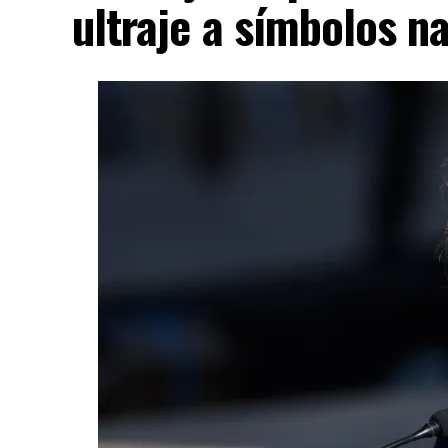
ultraje a símbolos n
«Envía otro mensaje claro: los delincuent
diplomático, quien añadió que la coopera
cárteles y llevar ante la justicia a los re
resultados.