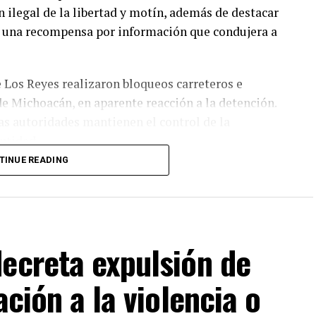
n ilegal de la libertad y motín, además de destacar
a una recompensa por información que condujera a
de Los Reyes realizaron bloqueos carreteros e
e Michoacán, en aparente reacción a la detención.
as autoridades mantienen el control de la
entidad.
TINUE READING
pales polos agroexportadores de México y sede de
ico, ha sido escenario de disputas entre grupos del
o, la extorsión y otras actividades ilícitas.
Ronald Johnson, felicitó al Ejército y al gabinete
ecreta expulsión de
presunto líder criminal.
ación a la violencia o
VERTISEMENT