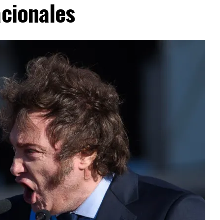
acionales
es no tienen dónde esconderse», expresó el
ción entre ambos países para desmantelar los
sponsables de delitos violentos continúa dando