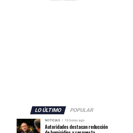
LO ÚLTIMO
POPULAR
NOTICIAS
15 horas ago
Autoridades destacan reducción
de homicidios y respuesta