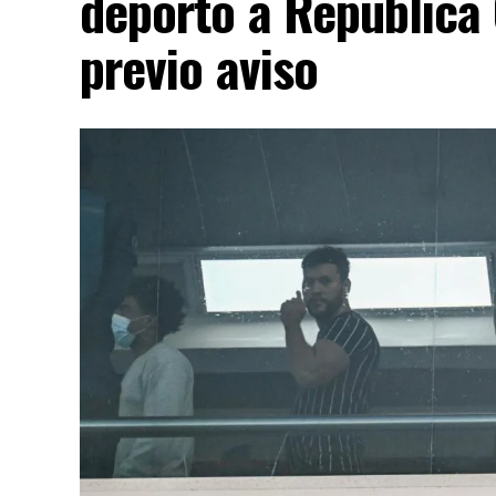
deportó a República 
AD
previo aviso
«Por los anuncios que ha hecho se nota qu
vaya a haber una nueva violencia», declar
se dedica a redactar documentos en las cal
De la Espriella, quien utiliza el sobreno
procesos de negociación impulsados por P
narcotráfico.
Colombia continúa siendo el principal pro
de múltiples estructuras armadas que opera