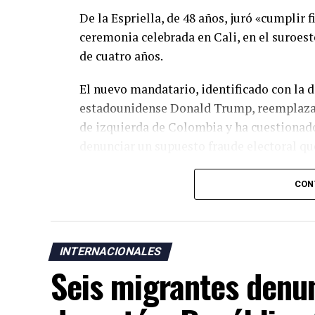
De la Espriella, de 48 años, juró «cumplir 
ceremonia celebrada en Cali, en el suroes
de cuatro años.
El nuevo mandatario, identificado con la d
estadounidense Donald Trump, reemplaza a
de izquierda de Colombia y ha cuestionado 
denunciar un supuesto fraude electoral qu
La ceremonia de investidura se realizó en
CON
grupos armados responsables de una escala
los últimos años. De la Espriella también 
posesión en Bogotá y optó por una ceremon
INTERNACIONALES
El cambio de Gobierno genera expectativas
Seis migrantes denun
debido al discurso de seguridad del nuevo