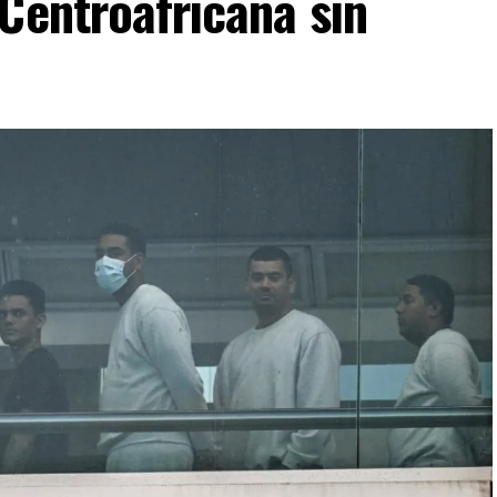
Centroafricana sin
VERTISEMENT
e va a ser como de una mano fuerte, ojalá que no
ó a AFP Óscar Obando, un trabajador de 67 años que
les de Cali utilizando una máquina de escribir.
mbre de «El Tigre», ha prometido desmontar los
etro con organizaciones armadas vinculadas al
ductor mundial de cocaína y enfrenta la presencia
n en distintas regiones del territorio.