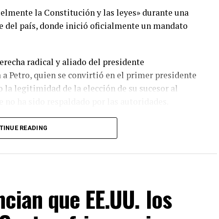
fielmente la Constitución y las leyes» durante una
te del país, donde inició oficialmente un mandato
erecha radical y aliado del presidente
 Petro, quien se convirtió en el primer presidente
la legitimidad de la elección de su sucesor al
e no ha sido respaldado por las autoridades.
 Cali, una ciudad cercana a zonas donde operan
TINUE READING
da de violencia que ha golpeado al país durante
rompió con la tradición de celebrar la toma de
ia marcada por referencias religiosas.
 y preocupación entre sectores de la población
cian que EE.UU. los
 presidente.