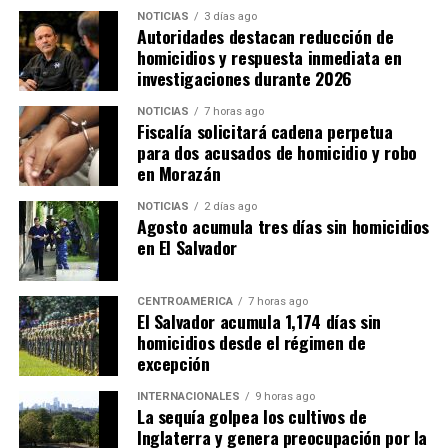
pierden aproximadamente 900 millones de dólares en
NOTICIAS
3 días ago
ingresos fiscales. Bajo esa estimación, la reducción de
Autoridades destacan reducción de
homicidios y respuesta inmediata en
cerca de cinco puntos porcentuales en la capacidad
investigaciones durante 2026
recaudatoria durante los últimos 15 años representaría
pérdidas cercanas a 4,500 millones de dólares anuales
NOTICIAS
7 horas ago
para las finanzas públicas.
Fiscalía solicitará cadena perpetua
para dos acusados de homicidio y robo
en Morazán
NOTICIAS
2 días ago
Agosto acumula tres días sin homicidios
en El Salvador
CENTROAMÉRICA
7 horas ago
El Salvador acumula 1,174 días sin
homicidios desde el régimen de
excepción
INTERNACIONALES
9 horas ago
La sequía golpea los cultivos de
Inglaterra y genera preocupación por la