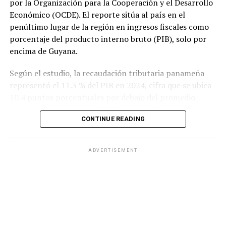
por la Organización para la Cooperación y el Desarrollo
Económico (OCDE). El reporte sitúa al país en el
penúltimo lugar de la región en ingresos fiscales como
porcentaje del producto interno bruto (PIB), solo por
encima de Guyana.
Según el estudio, la recaudación tributaria panameña
representó el 11.3 % del PIB en 2024, cifra que se ubica
10.4 puntos porcentuales por debajo del promedio
regional, que alcanzó el 21.7 %, y muy distante del
CONTINUE READING
promedio de los países miembros de la OCDE, que fue
del 34.1 %.
ADVERTISEMENT
El informe también evidencia un deterioro en la
capacidad recaudatoria del país durante las últimas dos
décadas. Entre 2000 y 2024, la carga tributaria cayó de
15 % a 11.3 % del PIB, una reducción de 3.7 puntos
porcentuales, mientras que el promedio de América
Latina y el Caribe aumentó de 16.8 % a 21.7 % en el