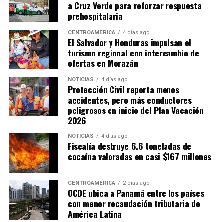
a Cruz Verde para reforzar respuesta
permanecen sin evaluaciones sobre su impacto
prehospitalaria
económico y terminan generando inequidades en la
carga tributaria.
CENTROAMÉRICA
4 días ago
El Salvador y Honduras impulsan el
turismo regional con intercambio de
Cortés también señaló que la administración tributaria
ofertas en Morazán
enfrenta limitaciones institucionales y de recursos que
dificultan combatir la evasión fiscal, especialmente en
NOTICIAS
4 días ago
Protección Civil reporta menos
casos relacionados con empresas multinacionales y
accidentes, pero más conductores
precios de transferencia.
peligrosos en inicio del Plan Vacación
2026
ADVERTISEMENT
NOTICIAS
4 días ago
Fiscalía destruye 6.6 toneladas de
cocaína valoradas en casi $167 millones
CENTROAMÉRICA
2 días ago
OCDE ubica a Panamá entre los países
Por su parte, Hernández estimó que por cada punto
con menor recaudación tributaria de
América Latina
porcentual del PIB que el Estado deja de recaudar se