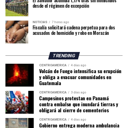
El Salvador acumula 1,174 días sin homicidios
desde el régimen de excepción
de 18.7 % a 11.7 % en el mismo período.
Especialistas consultados atribuyen este desempeño a la
NOTICIAS
7 horas ago
amplia cantidad de incentivos y exoneraciones fiscales
Fiscalía solicitará cadena perpetua para dos
vigentes en el país.
acusados de homicidio y robo en Morazán
El economista Aristides Hernández sostuvo que Panamá
mantiene una de las cargas tributarias más bajas del
TRENDING
mundo debido a los beneficios fiscales otorgados a
sectores como los puertos, la Zona Libre de Colón,
CENTROAMÉRICA
4 días ago
Volcán de Fuego intensifica su erupción
Panamá Pacífico, el turismo, las empresas
y obliga a evacuar comunidades en
multinacionales, las energías renovables, el sector
Guatemala
inmobiliario, el ferrocarril y otras actividades
económicas.
CENTROAMÉRICA
3 días ago
Campesinos protestan en Panamá
contra embalse que inundará tierras y
En la misma línea, el exdirector general de Ingresos,
obligará al cierre de cementerios
Publio R. Cortés Carvajal, calificó el sistema tributario
panameño como un «archipiélago de exonerados
CENTROAMÉRICA
4 días ago
Gobierno entrega moderna ambulancia
fiscales», al considerar que numerosos incentivos