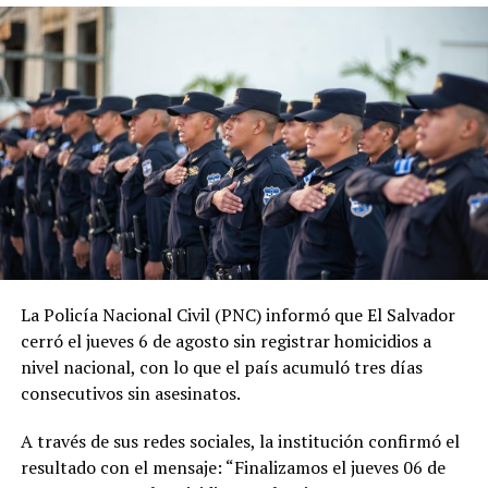
junio de 2019, las estadísticas oficiales muestran una
tendencia descendente en los homicidios. Durante su
administración, la PNC contabiliza 1,288 jornadas sin
asesinatos.
ADVERTISEMENT
La tendencia también se mantiene durante 2026. En lo
La Policía Nacional Civil (PNC) informó que El Salvador
que va del año, las autoridades reportan 185 días sin
cerró el jueves 6 de agosto sin registrar homicidios a
homicidios, mientras que 2025 también cerró con
nivel nacional, con lo que el país acumuló tres días
indicadores favorables en materia de seguridad.
consecutivos sin asesinatos.
El ministro de Seguridad, Gustavo Villatoro, ha reiterado
A través de sus redes sociales, la institución confirmó el
que el Gobierno mantendrá las acciones para localizar y
resultado con el mensaje: “Finalizamos el jueves 06 de
capturar a integrantes de estructuras criminales que