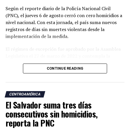
Según el reporte diario de la Policía Nacional Civil
(PNC), el jueves 6 de agosto cerró con cero homicidios a
nivel nacional. Con esta jornada, el país suma nuevos
registros de días sin muertes violentas desde la
implementación de la medida.
El régimen de excepción fue aprobado por la Asamblea
Legislativa el 27 de marzo de 2022 y contempla la
suspensión temporal de determinadas garantías
CONTINUE READING
constitucionales, lo que amplió las facultades de las
autoridades para realizar capturas de personas
señaladas de pertenecer a estructuras criminales.
CENTROAMÉRICA
Las autoridades atribuyen a esta estrategia una
El Salvador suma tres días
reducción significativa de los homicidios y de otros
delitos como las extorsiones y los robos.
consecutivos sin homicidios,
reporta la PNC
Desde la llegada de Nayib Bukele a la Presidencia, en