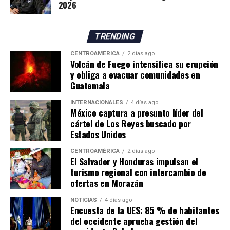
2026
sobre el incremento de corrientes de material
incandescente que descienden por los flancos sureste,
suroeste y sur.
TRENDING
El Canal de Panamá conecta los océanos Atlántico y
El organismo científico indicó que el aumento en el
CENTROAMÉRICA
2 días ago
Volcán de Fuego intensifica su erupción
Pacífico y moviliza entre el 3 % y el 5 % del comercio
número y tamaño de estos flujos de lava representa
y obliga a evacuar comunidades en
marítimo mundial, por lo que el Gobierno considera
actualmente la principal amenaza para las comunidades
Guatemala
estratégica la ampliación de sus fuentes de
asentadas en las cercanías del volcán, por lo que
abastecimiento hídrico.
mantiene un monitoreo permanente de la actividad.
INTERNACIONALES
4 días ago
México captura a presunto líder del
cártel de Los Reyes buscado por
Estados Unidos
CENTROAMÉRICA
2 días ago
El Salvador y Honduras impulsan el
turismo regional con intercambio de
ofertas en Morazán
NOTICIAS
4 días ago
Encuesta de la UES: 85 % de habitantes
del occidente aprueba gestión del