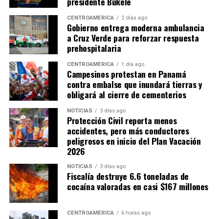
presidente Bukele
CENTROAMÉRICA
2 días ago
Gobierno entrega moderna ambulancia
a Cruz Verde para reforzar respuesta
prehospitalaria
CENTROAMÉRICA
1 día ago
Campesinos protestan en Panamá
contra embalse que inundará tierras y
obligará al cierre de cementerios
NOTICIAS
3 días ago
Protección Civil reporta menos
accidentes, pero más conductores
peligrosos en inicio del Plan Vacación
2026
NOTICIAS
3 días ago
Fiscalía destruye 6.6 toneladas de
cocaína valoradas en casi $167 millones
CENTROAMÉRICA
6 horas ago