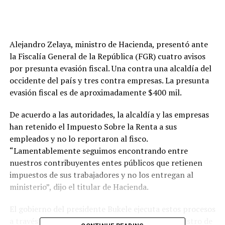
Alejandro Zelaya, ministro de Hacienda, presentó ante
la Fiscalía General de la República (FGR) cuatro avisos
por presunta evasión fiscal. Una contra una alcaldía del
occidente del país y tres contra empresas. La presunta
evasión fiscal es de aproximadamente $400 mil.
De acuerdo a las autoridades, la alcaldía y las empresas
han retenido el Impuesto Sobre la Renta a sus
empleados y no lo reportaron al fisco.
“Lamentablemente seguimos encontrando entre
nuestros contribuyentes entes públicos que retienen
impuestos de sus trabajadores y no los entregan al
ministerio”, dijo el titular de Hacienda.
El gobierno del presidente Bukele ejecuta estos procesos
a través del “Plan Antievasión Fiscal”. El viceministro de