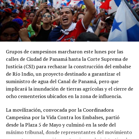
ADVERTISEMENT
Grupos de campesinos marcharon este lunes por las
Los datos coinciden con las estadísticas del Ministerio
calles de Ciudad de Panamá hasta la Corte Suprema de
de Economía y Finanzas (MEF), que muestran una
Justicia (CSJ) para rechazar la construcción del embalse
tendencia descendente en los ingresos del Gobierno
de Río Indio, un proyecto destinado a garantizar el
Central. La relación entre los ingresos tributarios y el
suministro de agua del Canal de Panamá, pero que
PIB pasó de 13 % en 2012 a 7.1 % en 2025, mientras que
implicará la inundación de tierras agrícolas y el cierre de
los ingresos totales del Gobierno Central disminuyeron
ocho cementerios ubicados en la zona de influencia.
de 18.7 % a 11.7 % en el mismo período.
La movilización, convocada por la Coordinadora
Especialistas consultados atribuyen este desempeño a la
Campesina por la Vida Contra los Embalses, partió
amplia cantidad de incentivos y exoneraciones fiscales
desde la Plaza 5 de Mayo y culminó en la sede del
vigentes en el país.
máximo tribunal, donde representantes del movimiento