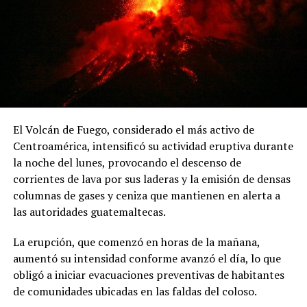
dificultan combatir la evasión fiscal, especialmente en
sea declarado «nulo por ilegal». Además, recordó que
casos relacionados con empresas multinacionales y
anteriormente se presentaron dos demandas de
precios de transferencia.
inconstitucionalidad contra el proyecto del reservorio
de Río Indio, las cuales no fueron admitidas por la Corte
Suprema.
ADVERTISEMENT
El Volcán de Fuego, considerado el más activo de
ADVERTISEMENT
Centroamérica, intensificó su actividad eruptiva durante
la noche del lunes, provocando el descenso de
Por su parte, Hernández estimó que por cada punto
corrientes de lava por sus laderas y la emisión de densas
porcentual del PIB que el Estado deja de recaudar se
columnas de gases y ceniza que mantienen en alerta a
pierden aproximadamente 900 millones de dólares en
las autoridades guatemaltecas.
El jurista también informó que la organización solicitó a
ingresos fiscales. Bajo esa estimación, la reducción de
la Comisión Interamericana de Derechos Humanos
cerca de cinco puntos porcentuales en la capacidad
La erupción, que comenzó en horas de la mañana,
(CIDH) la adopción de medidas cautelares en favor de las
recaudatoria durante los últimos 15 años representaría
aumentó su intensidad conforme avanzó el día, lo que
comunidades que serían desplazadas por la
pérdidas cercanas a 4,500 millones de dólares anuales
obligó a iniciar evacuaciones preventivas de habitantes
construcción del embalse.
para las finanzas públicas.
de comunidades ubicadas en las faldas del coloso.