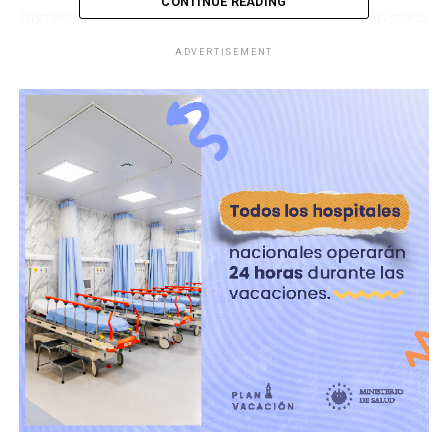
CONTINUE READING
Ingresos del Ministerio de Hacienda, Douglas Rodríguez,
dijo que con el plan habrían obtenido a finales de agosto
ADVERTISEMENT
$181 millones recaudados.
RELATED TOPICS:
UP NEXT
Guatemala: Roxana Baldetti asegura padecer
enfermedad degenerativa
DON'T MISS
Migrantes deportados reciben ayuda por covid-19 en
Guatemala