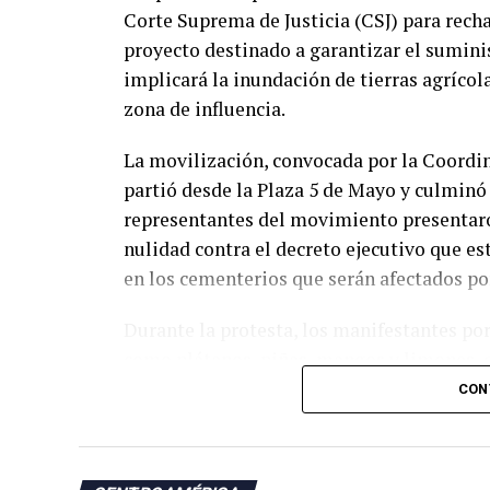
Corte Suprema de Justicia (CSJ) para recha
proyecto destinado a garantizar el sumini
implicará la inundación de tierras agrícol
zona de influencia.
La movilización, convocada por la Coordi
partió desde la Plaza 5 de Mayo y culminó
representantes del movimiento presentar
nulidad contra el decreto ejecutivo que e
en los cementerios que serán afectados por
Durante la protesta, los manifestantes po
como plátanos, piñas, mangos y limones, q
como símbolo del impacto que, aseguran, t
CON
«Hoy vamos a presentar a la Corte un ampa
no puede continuar», declaró a EFE el vic