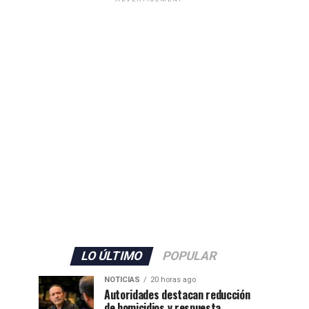
LO ÚLTIMO
POPULAR
NOTICIAS
20 horas ago
Autoridades destacan reducción
de homicidios y respuesta