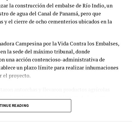
zar la construcción del embalse de Río Indio, un
stro de agua del Canal de Panamá, pero que
as y el cierre de ocho cementerios ubicados en la
nadora Campesina por la Vida Contra los Embalses,
 en la sede del máximo tribunal, donde
on una acción contencioso-administrativa de
stablece un plazo límite para realizar inhumaciones
 el proyecto.
rtaron antorchas y llevaron productos agrícolas
ue depositaron en las escalinatas de la Corte
endrá la obra sobre sus medios de vida.
TINUE READING
ro contra ese decreto. Tiene que derogarse. Esto
epresidente de la Coordinadora Campesina contra