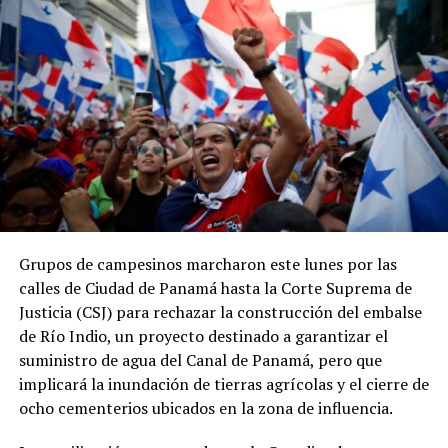
panameña disminuyó de 11.9 % a 11.3 % del PIB, en
contraste con el incremento de 0.2 puntos
porcentuales registrado por el promedio regional.
Los datos coinciden con las estadísticas del Ministerio
de Economía y Finanzas (MEF), que muestran una
tendencia descendente en los ingresos del Gobierno
Central. La relación entre los ingresos tributarios y el
PIB pasó de 13 % en 2012 a 7.1 % en 2025, mientras que
los ingresos totales del Gobierno Central disminuyeron
de 18.7 % a 11.7 % en el mismo período.
Grupos de campesinos marcharon este lunes por las
calles de Ciudad de Panamá hasta la Corte Suprema de
Especialistas consultados atribuyen este desempeño a la
Justicia (CSJ) para rechazar la construcción del embalse
amplia cantidad de incentivos y exoneraciones fiscales
de Río Indio, un proyecto destinado a garantizar el
vigentes en el país.
suministro de agua del Canal de Panamá, pero que
implicará la inundación de tierras agrícolas y el cierre de
El economista Aristides Hernández sostuvo que Panamá
ocho cementerios ubicados en la zona de influencia.
mantiene una de las cargas tributarias más bajas del
mundo debido a los beneficios fiscales otorgados a