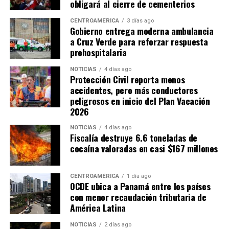
obligará al cierre de cementerios
CENTROAMÉRICA
3 días ago
Gobierno entrega moderna ambulancia
a Cruz Verde para reforzar respuesta
prehospitalaria
NOTICIAS
4 días ago
Protección Civil reporta menos
accidentes, pero más conductores
peligrosos en inicio del Plan Vacación
2026
NOTICIAS
4 días ago
Fiscalía destruye 6.6 toneladas de
cocaína valoradas en casi $167 millones
CENTROAMÉRICA
1 día ago
OCDE ubica a Panamá entre los países
con menor recaudación tributaria de
América Latina
NOTICIAS
2 días ago