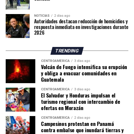
número de personas trasladadas a los albergues.
Por su parte, el Instituto Nacional de Sismología,
NOTICIAS
2 días ago
Autoridades destacan reducción de homicidios y
Vulcanología, Meteorología e Hidrología (Insivumeh)
respuesta inmediata en investigaciones durante
señaló en su más reciente reporte que el volcán
2026
continúa en la fase más intensa de la erupción y advirtió
sobre el incremento de corrientes de material
TRENDING
incandescente que descienden por los flancos sureste,
suroeste y sur.
CENTROAMÉRICA
3 días ago
Volcán de Fuego intensifica su erupción
y obliga a evacuar comunidades en
El organismo científico indicó que el aumento en el
Guatemala
número y tamaño de estos flujos de lava representa
actualmente la principal amenaza para las comunidades
CENTROAMÉRICA
3 días ago
asentadas en las cercanías del volcán, por lo que
El Salvador y Honduras impulsan el
turismo regional con intercambio de
mantiene un monitoreo permanente de la actividad.
ofertas en Morazán
CENTROAMÉRICA
2 días ago
Campesinos protestan en Panamá
contra embalse que inundará tierras y