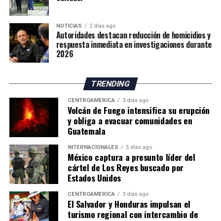
Por su parte, el Instituto Nacional de Sismología,
Vulcanología, Meteorología e Hidrología (Insivumeh)
NOTICIAS
2 días ago
señaló en su más reciente reporte que el volcán
ADVERTISEMENT
Autoridades destacan reducción de homicidios y
continúa en la fase más intensa de la erupción y advirtió
respuesta inmediata en investigaciones durante
2026
sobre el incremento de corrientes de material
incandescente que descienden por los flancos sureste,
suroeste y sur.
TRENDING
El Canal de Panamá conecta los océanos Atlántico y
El organismo científico indicó que el aumento en el
CENTROAMÉRICA
3 días ago
Volcán de Fuego intensifica su erupción
Pacífico y moviliza entre el 3 % y el 5 % del comercio
número y tamaño de estos flujos de lava representa
y obliga a evacuar comunidades en
marítimo mundial, por lo que el Gobierno considera
actualmente la principal amenaza para las comunidades
Guatemala
estratégica la ampliación de sus fuentes de
asentadas en las cercanías del volcán, por lo que
abastecimiento hídrico.
mantiene un monitoreo permanente de la actividad.
INTERNACIONALES
5 días ago
México captura a presunto líder del
cártel de Los Reyes buscado por
Estados Unidos
CENTROAMÉRICA
3 días ago
El Salvador y Honduras impulsan el
turismo regional con intercambio de