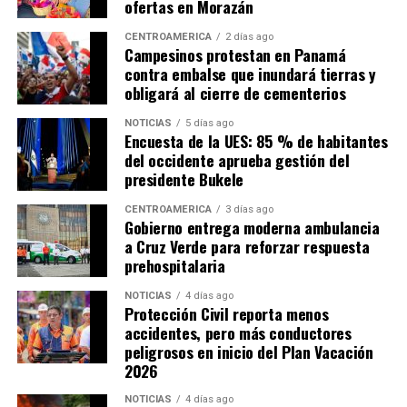
ofertas en Morazán
CENTROAMÉRICA
2 días ago
Campesinos protestan en Panamá
contra embalse que inundará tierras y
obligará al cierre de cementerios
NOTICIAS
5 días ago
Encuesta de la UES: 85 % de habitantes
del occidente aprueba gestión del
presidente Bukele
CENTROAMÉRICA
3 días ago
Gobierno entrega moderna ambulancia
a Cruz Verde para reforzar respuesta
prehospitalaria
NOTICIAS
4 días ago
Protección Civil reporta menos
accidentes, pero más conductores
peligrosos en inicio del Plan Vacación
2026
NOTICIAS
4 días ago