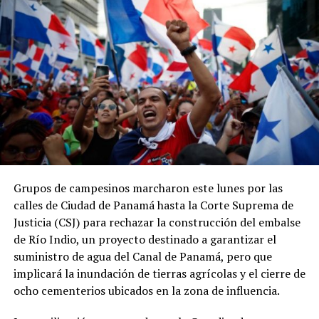
panameña disminuyó de 11.9 % a 11.3 % del PIB, en
contraste con el incremento de 0.2 puntos
porcentuales registrado por el promedio regional.
ADVERTISEMENT
Grupos de campesinos marcharon este lunes por las
Los datos coinciden con las estadísticas del Ministerio
calles de Ciudad de Panamá hasta la Corte Suprema de
de Economía y Finanzas (MEF), que muestran una
Justicia (CSJ) para rechazar la construcción del embalse
tendencia descendente en los ingresos del Gobierno
de Río Indio, un proyecto destinado a garantizar el
Central. La relación entre los ingresos tributarios y el
suministro de agua del Canal de Panamá, pero que
PIB pasó de 13 % en 2012 a 7.1 % en 2025, mientras que
implicará la inundación de tierras agrícolas y el cierre de
los ingresos totales del Gobierno Central disminuyeron
ocho cementerios ubicados en la zona de influencia.
de 18.7 % a 11.7 % en el mismo período.