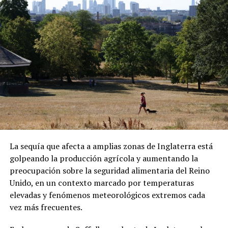
ADVERTISEMENT
capital centroafricana.
ADVERTISEMENT
Sánchez también denunció que los migrantes fueron
presionados para abordar el vuelo. Las declaraciones
forman parte de su testimonio y no han sido
La sequía que afecta a amplias zonas de Inglaterra está
confirmadas de manera independiente.
golpeando la producción agrícola y aumentando la
preocupación sobre la seguridad alimentaria del Reino
Una vez en República Centroafricana, las autoridades
Unido, en un contexto marcado por temperaturas
locales les comunicaron que podrían permanecer
elevadas y fenómenos meteorológicos extremos cada
temporalmente en el país bajo un visado. Sin embargo,
vez más frecuentes.
Sánchez aseguró que existen restricciones para
abandonar el hotel donde se encuentran alojados.