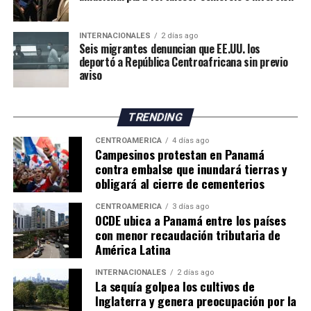
climáticas. Sin embargo, considera que los productores
deberán adaptar sus métodos de trabajo y buscar nuevas
INTERNACIONALES
2 días ago
oportunidades para mantener la actividad frente al
Seis migrantes denuncian que EE.UU. los
cambio climático.
deportó a República Centroafricana sin previo
aviso
El impacto de la sequía pone de manifiesto los desafíos
que enfrenta la agricultura británica, tanto por la
TRENDING
reducción de los rendimientos como por los posibles
efectos sobre los precios y el suministro de productos
CENTROAMÉRICA
4 días ago
Campesinos protestan en Panamá
agrícolas en los próximos meses.
contra embalse que inundará tierras y
obligará al cierre de cementerios
CENTROAMÉRICA
3 días ago
OCDE ubica a Panamá entre los países
con menor recaudación tributaria de
América Latina
INTERNACIONALES
2 días ago
La sequía golpea los cultivos de
Inglaterra y genera preocupación por la