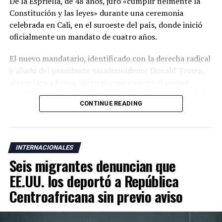
De la Espriella, de 48 años, juró «cumplir fielmente la
Constitución y las leyes» durante una ceremonia
celebrada en Cali, en el suroeste del país, donde inició
oficialmente un mandato de cuatro años.
El nuevo mandatario, identificado con la derecha radical
y aliado del presidente estadounidense Donald Trump,
reemplaza a Petro, quien se convirtió en el primer
presidente de izquierda de Colombia y ha cuestionado la
CONTINUE READING
legitimidad de la elección de su sucesor al denunciar un
supuesto fraude electoral que no ha sido respaldado por
las autoridades.
INTERNACIONALES
La ceremonia de investidura se realizó en Cali, una
Seis migrantes denuncian que
ciudad cercana a zonas donde operan grupos armados
responsables de una escalada de violencia que ha
EE.UU. los deportó a República
golpeado al país durante los últimos años. De la
Centroafricana sin previo aviso
Espriella también rompió con la tradición de celebrar la
toma de posesión en Bogotá y optó por una ceremonia