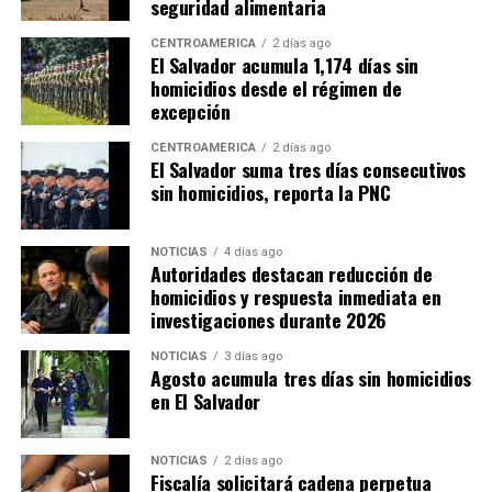
seguridad alimentaria
CENTROAMÉRICA
2 días ago
El Salvador acumula 1,174 días sin
homicidios desde el régimen de
excepción
CENTROAMÉRICA
2 días ago
El Salvador suma tres días consecutivos
sin homicidios, reporta la PNC
NOTICIAS
4 días ago
Autoridades destacan reducción de
homicidios y respuesta inmediata en
investigaciones durante 2026
NOTICIAS
3 días ago
Agosto acumula tres días sin homicidios
en El Salvador
NOTICIAS
2 días ago
Fiscalía solicitará cadena perpetua