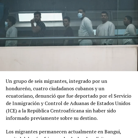
marcada por referencias religiosas.
El cambio de Gobierno genera expectativas y
preocupación entre sectores de la población debido al
discurso de seguridad del nuevo presidente.
ADVERTISEMENT
Un grupo de seis migrantes, integrado por un
hondureño, cuatro ciudadanos cubanos y un
«Por los anuncios que ha hecho se nota que va a ser
ecuatoriano, denunció que fue deportado por el Servicio
como de una mano fuerte, ojalá que no vaya a haber una
de Inmigración y Control de Aduanas de Estados Unidos
nueva violencia», declaró a AFP Óscar Obando, un
(ICE) a la República Centroafricana sin haber sido
trabajador de 67 años que se dedica a redactar
informado previamente sobre su destino.
documentos en las calles de Cali utilizando una máquina
de escribir.
Los migrantes permanecen actualmente en Bangui,