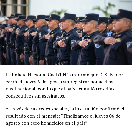
administración, la PNC contabiliza 1,288 jornadas sin
asesinatos.
ADVERTISEMENT
La tendencia también se mantiene durante 2026. En lo
La Policía Nacional Civil (PNC) informó que El Salvador
que va del año, las autoridades reportan 185 días sin
cerró el jueves 6 de agosto sin registrar homicidios a
homicidios, mientras que 2025 también cerró con
nivel nacional, con lo que el país acumuló tres días
indicadores favorables en materia de seguridad.
consecutivos sin asesinatos.
El ministro de Seguridad, Gustavo Villatoro, ha reiterado
A través de sus redes sociales, la institución confirmó el
que el Gobierno mantendrá las acciones para localizar y
resultado con el mensaje: “Finalizamos el jueves 06 de
capturar a integrantes de estructuras criminales que
agosto con cero homicidios en el país”.
aún permanezcan activos.