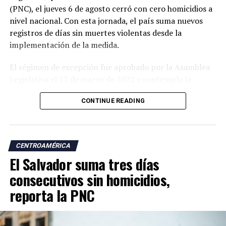
(PNC), el jueves 6 de agosto cerró con cero homicidios a
nivel nacional. Con esta jornada, el país suma nuevos
registros de días sin muertes violentas desde la
implementación de la medida.
El régimen de excepción fue aprobado por la Asamblea
Legislativa el 27 de marzo de 2022 y contempla la
suspensión temporal de determinadas garantías
CONTINUE READING
constitucionales, lo que amplió las facultades de las
autoridades para realizar capturas de personas
señaladas de pertenecer a estructuras criminales.
CENTROAMÉRICA
Las autoridades atribuyen a esta estrategia una
El Salvador suma tres días
reducción significativa de los homicidios y de otros
delitos como las extorsiones y los robos.
consecutivos sin homicidios,
reporta la PNC
Desde la llegada de Nayib Bukele a la Presidencia, en
junio de 2019, las estadísticas oficiales muestran una
tendencia descendente en los homicidios. Durante su