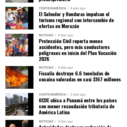
económico y terminan generando inequidades en la
carga tributaria.
CENTROAMÉRICA
4 días ago
El Salvador y Honduras impulsan el
turismo regional con intercambio de
Cortés también señaló que la administración tributaria
ofertas en Morazán
enfrenta limitaciones institucionales y de recursos que
dificultan combatir la evasión fiscal, especialmente en
NOTICIAS
4 días ago
Protección Civil reporta menos
casos relacionados con empresas multinacionales y
accidentes, pero más conductores
precios de transferencia.
peligrosos en inicio del Plan Vacación
2026
ADVERTISEMENT
NOTICIAS
4 días ago
Fiscalía destruye 6.6 toneladas de
cocaína valoradas en casi $167 millones
CENTROAMÉRICA
2 días ago
OCDE ubica a Panamá entre los países
Por su parte, Hernández estimó que por cada punto
con menor recaudación tributaria de
América Latina
porcentual del PIB que el Estado deja de recaudar se
pierden aproximadamente 900 millones de dólares en
NOTICIAS
3 días ago
ingresos fiscales. Bajo esa estimación, la reducción de
Autoridades destacan reducción de