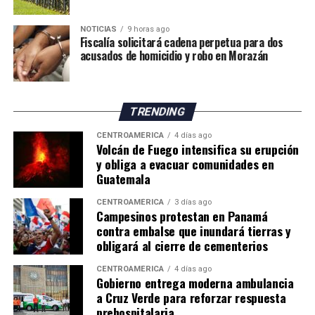
Especialistas consultados atribuyen este desempeño a la
NOTICIAS
9 horas ago
amplia cantidad de incentivos y exoneraciones fiscales
Fiscalía solicitará cadena perpetua para dos
vigentes en el país.
acusados de homicidio y robo en Morazán
El economista Aristides Hernández sostuvo que Panamá
mantiene una de las cargas tributarias más bajas del
TRENDING
mundo debido a los beneficios fiscales otorgados a
sectores como los puertos, la Zona Libre de Colón,
CENTROAMÉRICA
4 días ago
Volcán de Fuego intensifica su erupción
Panamá Pacífico, el turismo, las empresas
y obliga a evacuar comunidades en
multinacionales, las energías renovables, el sector
Guatemala
inmobiliario, el ferrocarril y otras actividades
económicas.
CENTROAMÉRICA
3 días ago
Campesinos protestan en Panamá
contra embalse que inundará tierras y
En la misma línea, el exdirector general de Ingresos,
obligará al cierre de cementerios
Publio R. Cortés Carvajal, calificó el sistema tributario
panameño como un «archipiélago de exonerados
CENTROAMÉRICA
4 días ago
Gobierno entrega moderna ambulancia
fiscales», al considerar que numerosos incentivos
a Cruz Verde para reforzar respuesta
permanecen sin evaluaciones sobre su impacto
prehospitalaria