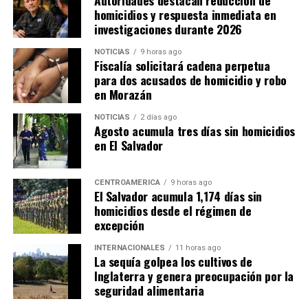
homicidios y respuesta inmediata en
cerca de cinco puntos porcentuales en la capacidad
investigaciones durante 2026
recaudatoria durante los últimos 15 años representaría
pérdidas cercanas a 4,500 millones de dólares anuales
NOTICIAS
9 horas ago
para las finanzas públicas.
Fiscalía solicitará cadena perpetua
para dos acusados de homicidio y robo
en Morazán
NOTICIAS
2 días ago
Agosto acumula tres días sin homicidios
en El Salvador
CENTROAMÉRICA
9 horas ago
El Salvador acumula 1,174 días sin
homicidios desde el régimen de
excepción
INTERNACIONALES
11 horas ago
La sequía golpea los cultivos de
Inglaterra y genera preocupación por la
seguridad alimentaria