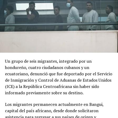
El cambio de Gobierno genera expectativas y
preocupación entre sectores de la población debido al
discurso de seguridad del nuevo presidente.
ADVERTISEMENT
Un grupo de seis migrantes, integrado por un
hondureño, cuatro ciudadanos cubanos y un
«Por los anuncios que ha hecho se nota que va a ser
ecuatoriano, denunció que fue deportado por el Servicio
como de una mano fuerte, ojalá que no vaya a haber una
de Inmigración y Control de Aduanas de Estados Unidos
nueva violencia», declaró a AFP Óscar Obando, un
(ICE) a la República Centroafricana sin haber sido
trabajador de 67 años que se dedica a redactar
informado previamente sobre su destino.
documentos en las calles de Cali utilizando una máquina
de escribir.
Los migrantes permanecen actualmente en Bangui,
capital del país africano, desde donde solicitaron
De la Espriella, quien utiliza el sobrenombre de «El
asistencia para regresar a sus países de origen y