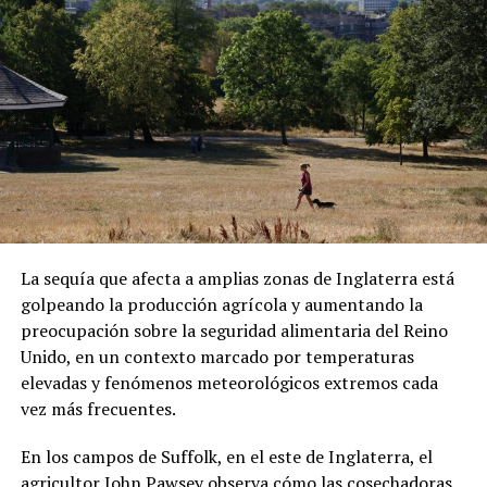
ADVERTISEMENT
Sánchez también denunció que los migrantes fueron
presionados para abordar el vuelo. Las declaraciones
forman parte de su testimonio y no han sido
La sequía que afecta a amplias zonas de Inglaterra está
confirmadas de manera independiente.
golpeando la producción agrícola y aumentando la
preocupación sobre la seguridad alimentaria del Reino
Una vez en República Centroafricana, las autoridades
Unido, en un contexto marcado por temperaturas
locales les comunicaron que podrían permanecer
elevadas y fenómenos meteorológicos extremos cada
temporalmente en el país bajo un visado. Sin embargo,
vez más frecuentes.
Sánchez aseguró que existen restricciones para
abandonar el hotel donde se encuentran alojados.
En los campos de Suffolk, en el este de Inglaterra, el
agricultor John Pawsey observa cómo las cosechadoras