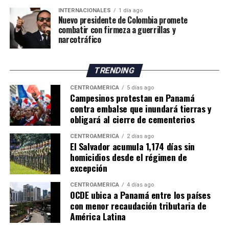
deberán adaptar sus métodos de trabajo y buscar nuevas
INTERNACIONALES
1 día ago
oportunidades para mantener la actividad frente al
Nuevo presidente de Colombia promete
cambio climático.
combatir con firmeza a guerrillas y
narcotráfico
El impacto de la sequía pone de manifiesto los desafíos
que enfrenta la agricultura británica, tanto por la
TRENDING
reducción de los rendimientos como por los posibles
efectos sobre los precios y el suministro de productos
CENTROAMÉRICA
5 días ago
Campesinos protestan en Panamá
agrícolas en los próximos meses.
contra embalse que inundará tierras y
obligará al cierre de cementerios
CENTROAMÉRICA
2 días ago
El Salvador acumula 1,174 días sin
homicidios desde el régimen de
excepción
CENTROAMÉRICA
4 días ago
OCDE ubica a Panamá entre los países
con menor recaudación tributaria de
América Latina