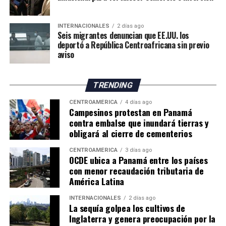
climáticas. Sin embargo, considera que los productores
deberán adaptar sus métodos de trabajo y buscar nuevas
INTERNACIONALES
2 días ago
oportunidades para mantener la actividad frente al
Seis migrantes denuncian que EE.UU. los
cambio climático.
deportó a República Centroafricana sin previo
aviso
El impacto de la sequía pone de manifiesto los desafíos
que enfrenta la agricultura británica, tanto por la
TRENDING
reducción de los rendimientos como por los posibles
efectos sobre los precios y el suministro de productos
CENTROAMÉRICA
4 días ago
Campesinos protestan en Panamá
agrícolas en los próximos meses.
contra embalse que inundará tierras y
obligará al cierre de cementerios
CENTROAMÉRICA
3 días ago
OCDE ubica a Panamá entre los países
con menor recaudación tributaria de
América Latina
INTERNACIONALES
2 días ago
La sequía golpea los cultivos de
Inglaterra y genera preocupación por la