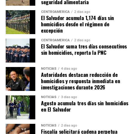
seguridad alimentaria
CENTROAMÉRICA
2 días ago
El Salvador acumula 1,174 días sin
homicidios desde el régimen de
excepción
CENTROAMÉRICA
2 días ago
El Salvador suma tres días consecutivos
sin homicidios, reporta la PNC
NOTICIAS
4 días ago
Autoridades destacan reducción de
homicidios y respuesta inmediata en
investigaciones durante 2026
NOTICIAS
3 días ago
Agosto acumula tres días sin homicidios
en El Salvador
NOTICIAS
2 días ago
Fiscalía solicitará cadena perpetua