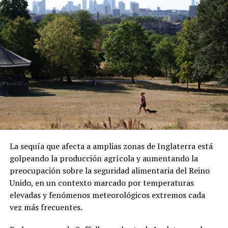
ADVERTISEMENT
capital centroafricana.
ADVERTISEMENT
Sánchez también denunció que los migrantes fueron
presionados para abordar el vuelo. Las declaraciones
forman parte de su testimonio y no han sido
La sequía que afecta a amplias zonas de Inglaterra está
confirmadas de manera independiente.
golpeando la producción agrícola y aumentando la
preocupación sobre la seguridad alimentaria del Reino
Una vez en República Centroafricana, las autoridades
Unido, en un contexto marcado por temperaturas
locales les comunicaron que podrían permanecer
elevadas y fenómenos meteorológicos extremos cada
temporalmente en el país bajo un visado. Sin embargo,
vez más frecuentes.
Sánchez aseguró que existen restricciones para
abandonar el hotel donde se encuentran alojados.