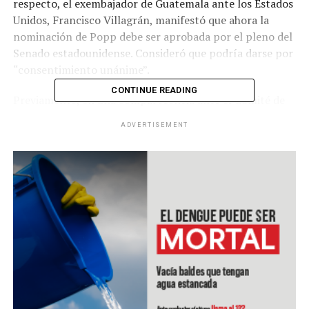
respecto, el exembajador de Guatemala ante los Estados
Unidos, Francisco Villagrán, manifestó que ahora la
nominación de Popp debe ser aprobada por el pleno del
Senado estadounidense. Consideró que podría darse por
“consentimiento unánime”.
CONTINUE READING
Previamente, en una comparecencia ante el Comité de
Relaciones Exteriores, Popp manifestó los objetivos de
ADVERTISEMENT
su misión en el país centroamericano: protección de
ciudadanos estadounidenses en Guatemala, ampliación
de la prosperidad del país, combate a la corrupción,
respeto de los derechos humanos y laborales y el fin de
la impunidad.
RELATED TOPICS:
UP NEXT
Gigantes tecnológicos eluden señalamientos de
monopolio y censura
DON'T MISS