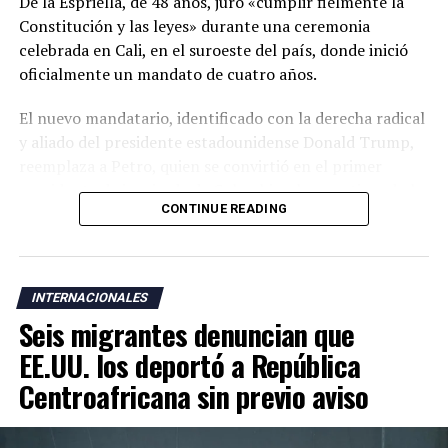
De la Espriella, de 48 años, juró «cumplir fielmente la
Constitución y las leyes» durante una ceremonia
celebrada en Cali, en el suroeste del país, donde inició
oficialmente un mandato de cuatro años.
El nuevo mandatario, identificado con la derecha radical
y aliado del presidente estadounidense Donald Trump,
reemplaza a Petro, quien se convirtió en el primer
presidente de izquierda de Colombia y ha cuestionado la
CONTINUE READING
legitimidad de la elección de su sucesor al denunciar un
supuesto fraude electoral que no ha sido respaldado por
las autoridades.
INTERNACIONALES
La ceremonia de investidura se realizó en Cali, una
Seis migrantes denuncian que
ciudad cercana a zonas donde operan grupos armados
responsables de una escalada de violencia que ha
EE.UU. los deportó a República
golpeado al país durante los últimos años. De la
Centroafricana sin previo aviso
Espriella también rompió con la tradición de celebrar la
toma de posesión en Bogotá y optó por una ceremonia