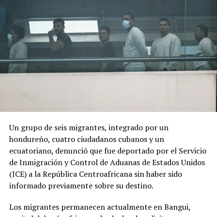
marcada por referencias religiosas.
El cambio de Gobierno genera expectativas y
preocupación entre sectores de la población debido al
discurso de seguridad del nuevo presidente.
ADVERTISEMENT
Un grupo de seis migrantes, integrado por un
hondureño, cuatro ciudadanos cubanos y un
«Por los anuncios que ha hecho se nota que va a ser
ecuatoriano, denunció que fue deportado por el Servicio
como de una mano fuerte, ojalá que no vaya a haber una
de Inmigración y Control de Aduanas de Estados Unidos
nueva violencia», declaró a AFP Óscar Obando, un
(ICE) a la República Centroafricana sin haber sido
trabajador de 67 años que se dedica a redactar
informado previamente sobre su destino.
documentos en las calles de Cali utilizando una máquina
de escribir.
Los migrantes permanecen actualmente en Bangui,