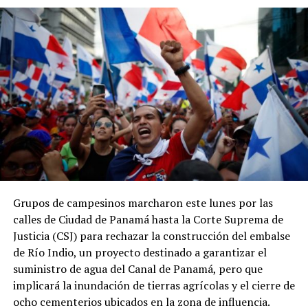
Asimismo, entre 2023 y 2024 la recaudación tributaria
panameña disminuyó de 11.9 % a 11.3 % del PIB, en
contraste con el incremento de 0.2 puntos
porcentuales registrado por el promedio regional.
ADVERTISEMENT
Grupos de campesinos marcharon este lunes por las
Los datos coinciden con las estadísticas del Ministerio
calles de Ciudad de Panamá hasta la Corte Suprema de
de Economía y Finanzas (MEF), que muestran una
Justicia (CSJ) para rechazar la construcción del embalse
tendencia descendente en los ingresos del Gobierno
de Río Indio, un proyecto destinado a garantizar el
Central. La relación entre los ingresos tributarios y el
suministro de agua del Canal de Panamá, pero que
PIB pasó de 13 % en 2012 a 7.1 % en 2025, mientras que
implicará la inundación de tierras agrícolas y el cierre de
los ingresos totales del Gobierno Central disminuyeron
ocho cementerios ubicados en la zona de influencia.
de 18.7 % a 11.7 % en el mismo período.