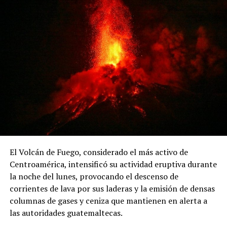
Florentino Chirú, quien pidió que el tribunal actúe con
justicia.
El abogado Santander Tristán Donoso, asesor del
movimiento, explicó que el recurso busca que el decreto
sea declarado «nulo por ilegal». Además, recordó que
anteriormente se presentaron dos demandas de
inconstitucionalidad contra el proyecto del reservorio
de Río Indio, las cuales no fueron admitidas por la Corte
Suprema.
El Volcán de Fuego, considerado el más activo de
ADVERTISEMENT
Centroamérica, intensificó su actividad eruptiva durante
la noche del lunes, provocando el descenso de
corrientes de lava por sus laderas y la emisión de densas
columnas de gases y ceniza que mantienen en alerta a
las autoridades guatemaltecas.
El jurista también informó que la organización solicitó a