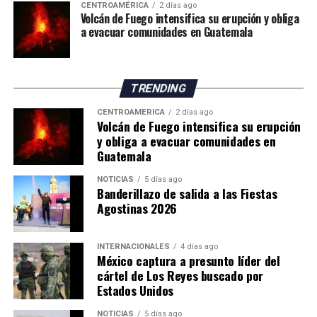
de los servicios de emergencia en la zona.
CENTROAMÉRICA
2 días ago
Volcán de Fuego intensifica su erupción y obliga
a evacuar comunidades en Guatemala
ADVERTISEMENT
TRENDING
CENTROAMÉRICA
2 días ago
Volcán de Fuego intensifica su erupción
y obliga a evacuar comunidades en
Guatemala
NOTICIAS
5 días ago
Banderillazo de salida a las Fiestas
Agostinas 2026
INTERNACIONALES
4 días ago
México captura a presunto líder del
cártel de Los Reyes buscado por
Estados Unidos
NOTICIAS
5 días ago