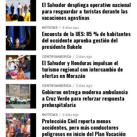
El Salvador despliega operativo nacional
para resguardar a turistas durante las
vacaciones agostinas
NOTICIAS
4 días ago
Encuesta de la UES: 85 % de habitantes
del occidente aprueba gestión del
presidente Bukele
CENTROAMÉRICA
2 días ago
El Salvador y Honduras impulsan el
turismo regional con intercambio de
ofertas en Morazán
CENTROAMÉRICA
2 días ago
Gobierno entrega moderna ambulancia
a Cruz Verde para reforzar respuesta
prehospitalaria
NOTICIAS
3 días ago
Protección Civil reporta menos
accidentes, pero más conductores
peligrosos en inicio del Plan Vacación