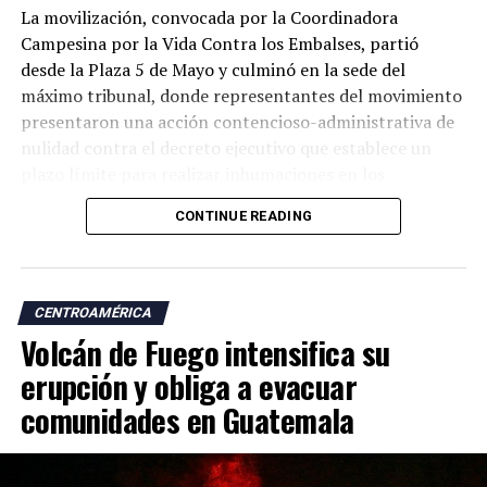
La movilización, convocada por la Coordinadora
Campesina por la Vida Contra los Embalses, partió
desde la Plaza 5 de Mayo y culminó en la sede del
máximo tribunal, donde representantes del movimiento
presentaron una acción contencioso-administrativa de
nulidad contra el decreto ejecutivo que establece un
plazo límite para realizar inhumaciones en los
cementerios que serán afectados por el proyecto.
CONTINUE READING
Durante la protesta, los manifestantes portaron
antorchas y llevaron productos agrícolas como
plátanos, piñas, mangos y limones, que depositaron en
CENTROAMÉRICA
las escalinatas de la Corte como símbolo del impacto
Volcán de Fuego intensifica su
que, aseguran, tendrá la obra sobre sus medios de vida.
erupción y obliga a evacuar
«Hoy vamos a presentar a la Corte un amparo contra
comunidades en Guatemala
ese decreto. Tiene que derogarse. Esto no puede
continuar», declaró a EFE el vicepresidente de la
Coordinadora Campesina contra los Embalses, José