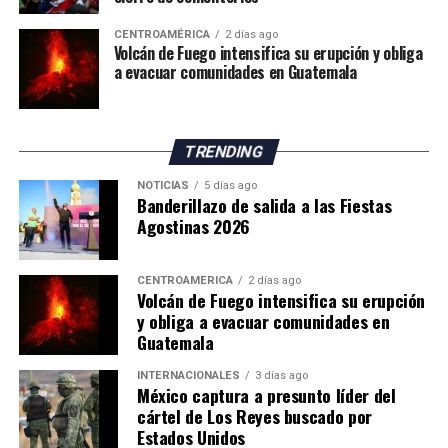
españolas, mientras continúan las gestiones para
CENTROAMÉRICA
2 días ago
atender la emergencia migratoria y reforzar el control
Volcán de Fuego intensifica su erupción y obliga
fronterizo.
a evacuar comunidades en Guatemala
TRENDING
NOTICIAS
5 días ago
Banderillazo de salida a las Fiestas
Agostinas 2026
CENTROAMÉRICA
2 días ago
Volcán de Fuego intensifica su erupción
y obliga a evacuar comunidades en
Guatemala
INTERNACIONALES
3 días ago
México captura a presunto líder del
cártel de Los Reyes buscado por
Estados Unidos