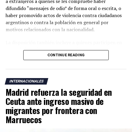
a extranjeros a quienes se les compruebe haber
difundido “mensajes de odio” de forma oral o escrita, o
haber promovido actos de violencia contra ciudadanos
argentinos o contra la población en general por
motivos relacionados con la nacionalidad.
La disposición también incluye a quienes participen en
actos de “ultraje” a símbolos patrios argentinos o
CONTINUE READING
incentiven la realización de acciones contempladas
dentro de la nueva normativa.
Argentina mantiene una larga tradición migratoria y su
INTERNACIONALES
Constitución garantiza a los residentes derechos civiles,
Madrid refuerza la seguridad en
además del acceso a servicios como salud, educación y
vivienda bajo determinadas condiciones legales.
Ceuta ante ingreso masivo de
migrantes por frontera con
La medida fue anunciada después de que el presidente
Marruecos
Javier Milei denunciara la existencia de una supuesta
“campaña antiargentina”, señalamiento para el cual no
presentó pruebas públicas, pero que atribuyó a sectores