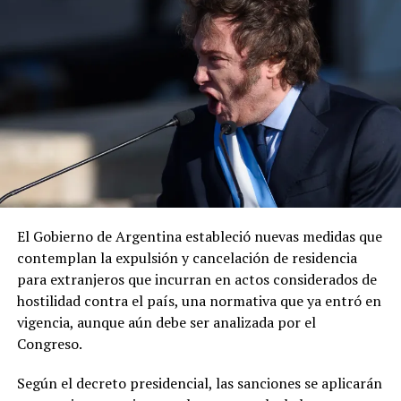
ADVERTISEMENT
«Envía otro mensaje claro: los delincuentes no tienen
dónde esconderse», expresó el diplomático, quien
añadió que la cooperación entre ambos países para
El Gobierno de Argentina estableció nuevas medidas que
desmantelar los cárteles y llevar ante la justicia a los
contemplan la expulsión y cancelación de residencia
responsables de delitos violentos continúa dando
para extranjeros que incurran en actos considerados de
resultados.
hostilidad contra el país, una normativa que ya entró en
vigencia, aunque aún debe ser analizada por el
Congreso.
Según el decreto presidencial, las sanciones se aplicarán