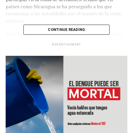
países como Nicaragua se ha perseguido a los que
cuestionan a las autoridades por el manejo de la crisis
sanitaria.
CONTINUE READING
Bachelet hizo duras críticas a Nicaragua y otra serie de
países por, además, negar la realidad de la pandemia por
ADVERTISEMENT
coronavirus. Entre los países que mencionó están
Estados Unidos, Bielorrusia, Brasil, Tanzania y Burundi.
Para la alta comisionada, estas acciones minan los
esfuerzos por frenar el avance del virus.
RELATED TOPICS:
UP NEXT
India realizará prueba en humanos de vacuna contra
coronavirus
DON'T MISS
China descubre nueva gripe porcina con características
pandémicas