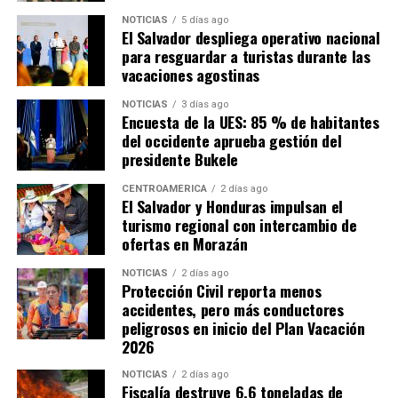
NOTICIAS
5 días ago
El Salvador despliega operativo nacional
para resguardar a turistas durante las
vacaciones agostinas
NOTICIAS
3 días ago
Encuesta de la UES: 85 % de habitantes
del occidente aprueba gestión del
presidente Bukele
CENTROAMÉRICA
2 días ago
El Salvador y Honduras impulsan el
turismo regional con intercambio de
ofertas en Morazán
NOTICIAS
2 días ago
Protección Civil reporta menos
accidentes, pero más conductores
peligrosos en inicio del Plan Vacación
2026
NOTICIAS
2 días ago
Fiscalía destruye 6.6 toneladas de