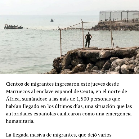
vinculados con los gobiernos de Brasil y México, así
como al Partido Demócrata de Estados Unidos.
ADVERTISEMENT
Desde la Oficina del Presidente señalaron que el decreto
Cientos de migrantes ingresaron este jueves desde
responde a “recientes manifestaciones de hostilidad
Marruecos al enclave español de Ceuta, en el norte de
contra la República Argentina y los argentinos”, y
África, sumándose a las más de 1,500 personas que
afirmaron que “quien ataque a la República Argentina
habían llegado en los últimos días, una situación que las
no es bienvenido en nuestro país”.
autoridades españolas calificaron como una emergencia
humanitaria.
La normativa deberá ahora pasar por la revisión del
Congreso argentino, que tendrá la última palabra sobre
La llegada masiva de migrantes, que dejó varios
su continuidad.