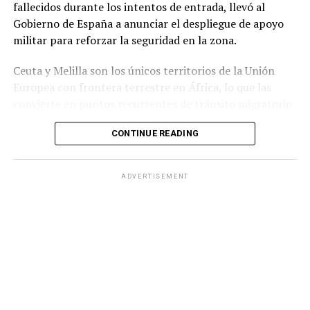
fallecidos durante los intentos de entrada, llevó al
Gobierno de España a anunciar el despliegue de apoyo
militar para reforzar la seguridad en la zona.
Ceuta y Melilla son los únicos territorios de la Unión
Europea con frontera terrestre en África, lo que las
convierte en puntos recurrentes de tránsito migratorio
hacia Europa.
CONTINUE READING
Durante la jornada del jueves, grupos numerosos de
personas continuaron ingresando al territorio español
ADVERTISEMENT
mediante saltos a la valla fronteriza o cruzando por vía
marítima, en una zona que cuenta con apenas 18.5
kilómetros cuadrados de extensión.
Ante la situación, el Ministerio del Interior de España
informó que las Fuerzas Armadas reforzarán a la
Guardia Civilpara contribuir al mantenimiento de la
seguridad en Ceuta.