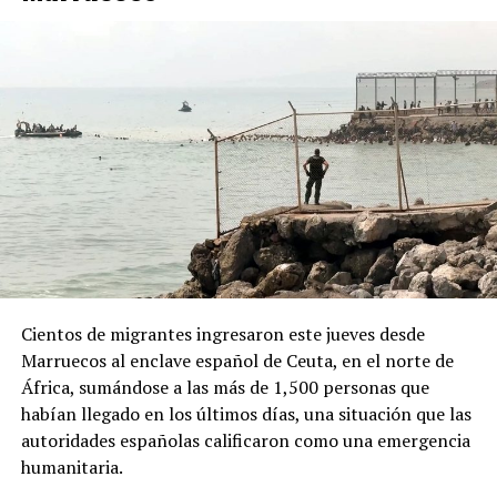
“campaña antiargentina”, señalamiento para el cual no
presentó pruebas públicas, pero que atribuyó a sectores
vinculados con los gobiernos de Brasil y México, así
como al Partido Demócrata de Estados Unidos.
ADVERTISEMENT
Desde la Oficina del Presidente señalaron que el decreto
Cientos de migrantes ingresaron este jueves desde
responde a “recientes manifestaciones de hostilidad
Marruecos al enclave español de Ceuta, en el norte de
contra la República Argentina y los argentinos”, y
África, sumándose a las más de 1,500 personas que
afirmaron que “quien ataque a la República Argentina
habían llegado en los últimos días, una situación que las
no es bienvenido en nuestro país”.
autoridades españolas calificaron como una emergencia
humanitaria.
La normativa deberá ahora pasar por la revisión del
Congreso argentino, que tendrá la última palabra sobre