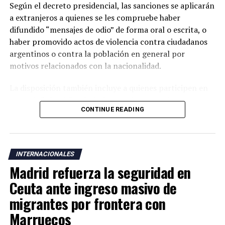
Según el decreto presidencial, las sanciones se aplicarán
a extranjeros a quienes se les compruebe haber
difundido “mensajes de odio” de forma oral o escrita, o
haber promovido actos de violencia contra ciudadanos
argentinos o contra la población en general por
motivos relacionados con la nacionalidad.
La disposición también incluye a quienes participen en
actos de “ultraje” a símbolos patrios argentinos o
CONTINUE READING
incentiven la realización de acciones contempladas
dentro de la nueva normativa.
Argentina mantiene una larga tradición migratoria y su
INTERNACIONALES
Constitución garantiza a los residentes derechos civiles,
Madrid refuerza la seguridad en
además del acceso a servicios como salud, educación y
vivienda bajo determinadas condiciones legales.
Ceuta ante ingreso masivo de
migrantes por frontera con
La medida fue anunciada después de que el presidente
Marruecos
Javier Milei denunciara la existencia de una supuesta