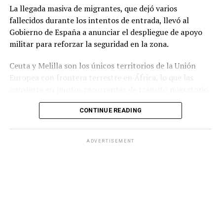
La llegada masiva de migrantes, que dejó varios
su continuidad.
fallecidos durante los intentos de entrada, llevó al
Gobierno de España a anunciar el despliegue de apoyo
militar para reforzar la seguridad en la zona.
Ceuta y Melilla son los únicos territorios de la Unión
Europea con frontera terrestre en África, lo que las
convierte en puntos recurrentes de tránsito migratorio
hacia Europa.
CONTINUE READING
Durante la jornada del jueves, grupos numerosos de
personas continuaron ingresando al territorio español
ADVERTISEMENT
mediante saltos a la valla fronteriza o cruzando por vía
marítima, en una zona que cuenta con apenas 18.5
kilómetros cuadrados de extensión.
Ante la situación, el Ministerio del Interior de España
informó que las Fuerzas Armadas reforzarán a la
Guardia Civilpara contribuir al mantenimiento de la