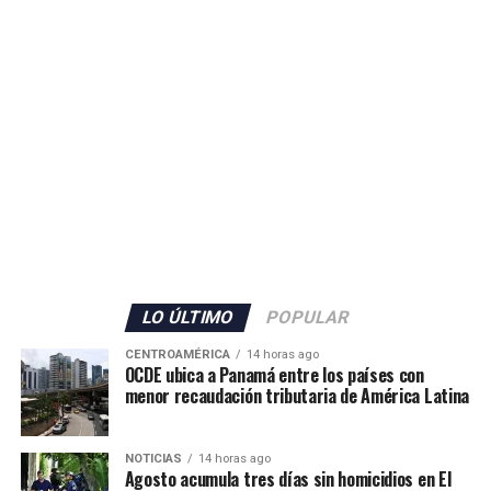
seguridad en Ceuta.
ADVERTISEMENT
El Gobierno español no detalló la cantidad de militares
que serán enviados, pero confirmó también el
incremento del personal de la Guardia Civil con 70
agentes adicionales, que se sumarán a los 80 efectivos ya
LO ÚLTIMO
POPULAR
desplegados en el territorio.
CENTROAMÉRICA
14 horas ago
OCDE ubica a Panamá entre los países con
Además, las autoridades anunciaron el envío de grupos
menor recaudación tributaria de América Latina
de buceadores y embarcaciones del Servicio Marítimo de
la Guardia Civil para apoyar las labores de vigilancia y
NOTICIAS
14 horas ago
respuesta ante nuevos intentos de ingreso irregular.
Agosto acumula tres días sin homicidios en El