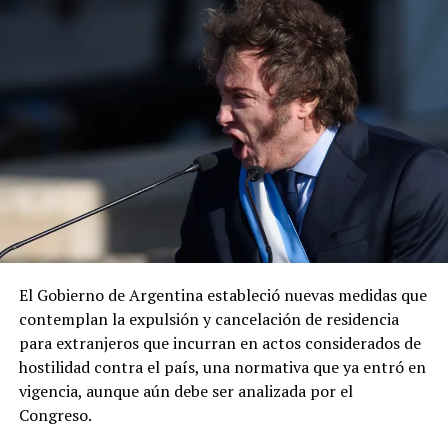
mexicano por la captura del presunto líder criminal.
ADVERTISEMENT
«Envía otro mensaje claro: los delincuentes no tienen
dónde esconderse», expresó el diplomático, quien
añadió que la cooperación entre ambos países para
El Gobierno de Argentina estableció nuevas medidas que
desmantelar los cárteles y llevar ante la justicia a los
contemplan la expulsión y cancelación de residencia
responsables de delitos violentos continúa dando
para extranjeros que incurran en actos considerados de
resultados.
hostilidad contra el país, una normativa que ya entró en
vigencia, aunque aún debe ser analizada por el
Congreso.