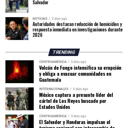
Salvador
La situación mantiene en alerta a las autoridades
españolas, mientras continúan las gestiones para
NOTICIAS
2 días ago
atender la emergencia migratoria y reforzar el control
Autoridades destacan reducción de homicidios y
fronterizo.
respuesta inmediata en investigaciones durante
2026
TRENDING
CENTROAMÉRICA
3 días ago
Volcán de Fuego intensifica su erupción
y obliga a evacuar comunidades en
Guatemala
INTERNACIONALES
5 días ago
México captura a presunto líder del
cártel de Los Reyes buscado por
Estados Unidos
CENTROAMÉRICA
3 días ago
El Salvador y Honduras impulsan el
turismo regional con intercambio de