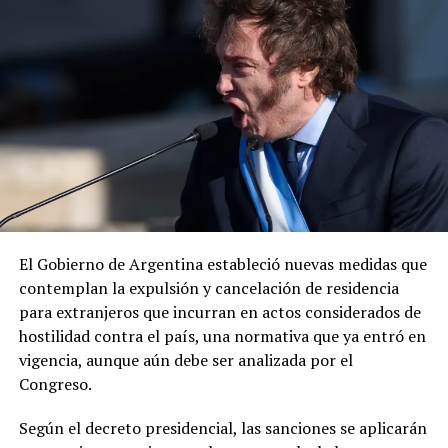
ADVERTISEMENT
«Envía otro mensaje claro: los delincuentes no tienen
dónde esconderse», expresó el diplomático, quien
añadió que la cooperación entre ambos países para
El Gobierno de Argentina estableció nuevas medidas que
desmantelar los cárteles y llevar ante la justicia a los
contemplan la expulsión y cancelación de residencia
responsables de delitos violentos continúa dando
para extranjeros que incurran en actos considerados de
resultados.
hostilidad contra el país, una normativa que ya entró en
vigencia, aunque aún debe ser analizada por el
Congreso.
Según el decreto presidencial, las sanciones se aplicarán