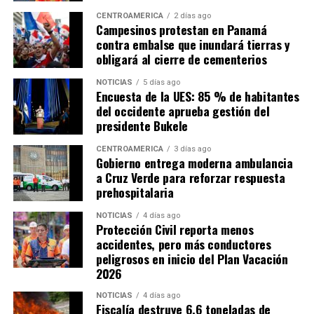
CENTROAMÉRICA
2 días ago
Campesinos protestan en Panamá
contra embalse que inundará tierras y
obligará al cierre de cementerios
NOTICIAS
5 días ago
Encuesta de la UES: 85 % de habitantes
del occidente aprueba gestión del
presidente Bukele
CENTROAMÉRICA
3 días ago
Gobierno entrega moderna ambulancia
a Cruz Verde para reforzar respuesta
prehospitalaria
NOTICIAS
4 días ago
Protección Civil reporta menos
accidentes, pero más conductores
peligrosos en inicio del Plan Vacación
2026
NOTICIAS
4 días ago
Fiscalía destruye 6.6 toneladas de