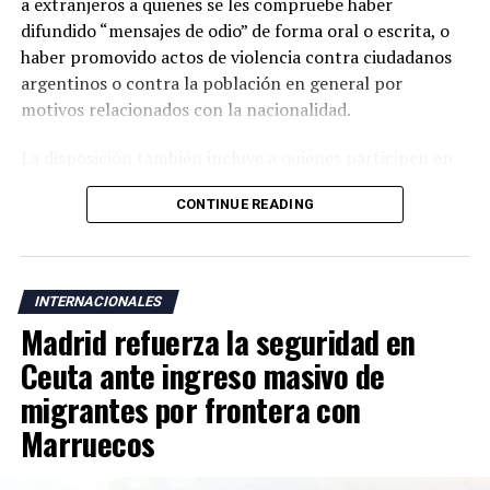
a extranjeros a quienes se les compruebe haber
difundido “mensajes de odio” de forma oral o escrita, o
haber promovido actos de violencia contra ciudadanos
argentinos o contra la población en general por
motivos relacionados con la nacionalidad.
La disposición también incluye a quienes participen en
actos de “ultraje” a símbolos patrios argentinos o
CONTINUE READING
incentiven la realización de acciones contempladas
dentro de la nueva normativa.
Argentina mantiene una larga tradición migratoria y su
INTERNACIONALES
Constitución garantiza a los residentes derechos civiles,
Madrid refuerza la seguridad en
además del acceso a servicios como salud, educación y
vivienda bajo determinadas condiciones legales.
Ceuta ante ingreso masivo de
migrantes por frontera con
La medida fue anunciada después de que el presidente
Marruecos
Javier Milei denunciara la existencia de una supuesta
“campaña antiargentina”, señalamiento para el cual no
presentó pruebas públicas, pero que atribuyó a sectores