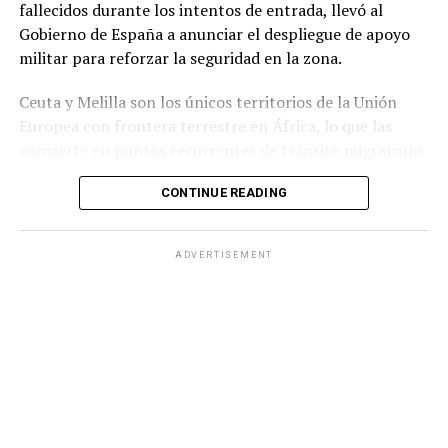
fallecidos durante los intentos de entrada, llevó al
Gobierno de España a anunciar el despliegue de apoyo
militar para reforzar la seguridad en la zona.
Ceuta y Melilla son los únicos territorios de la Unión
Europea con frontera terrestre en África, lo que las
convierte en puntos recurrentes de tránsito migratorio
hacia Europa.
CONTINUE READING
Durante la jornada del jueves, grupos numerosos de
personas continuaron ingresando al territorio español
ADVERTISEMENT
mediante saltos a la valla fronteriza o cruzando por vía
marítima, en una zona que cuenta con apenas 18.5
kilómetros cuadrados de extensión.
Ante la situación, el Ministerio del Interior de España
informó que las Fuerzas Armadas reforzarán a la
Guardia Civilpara contribuir al mantenimiento de la
seguridad en Ceuta.