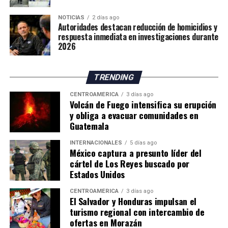
españolas, mientras continúan las gestiones para
NOTICIAS
2 días ago
atender la emergencia migratoria y reforzar el control
Autoridades destacan reducción de homicidios y
fronterizo.
respuesta inmediata en investigaciones durante
2026
TRENDING
CENTROAMÉRICA
3 días ago
Volcán de Fuego intensifica su erupción
y obliga a evacuar comunidades en
Guatemala
INTERNACIONALES
5 días ago
México captura a presunto líder del
cártel de Los Reyes buscado por
Estados Unidos
CENTROAMÉRICA
3 días ago
El Salvador y Honduras impulsan el
turismo regional con intercambio de
ofertas en Morazán