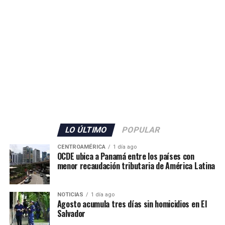
ADVERTISEMENT
El Gobierno español no detalló la cantidad de militares
que serán enviados, pero confirmó también el
incremento del personal de la Guardia Civil con 70
agentes adicionales, que se sumarán a los 80 efectivos ya
LO ÚLTIMO
POPULAR
desplegados en el territorio.
CENTROAMÉRICA
1 día ago
OCDE ubica a Panamá entre los países con
Además, las autoridades anunciaron el envío de grupos
menor recaudación tributaria de América Latina
de buceadores y embarcaciones del Servicio Marítimo de
la Guardia Civil para apoyar las labores de vigilancia y
NOTICIAS
1 día ago
respuesta ante nuevos intentos de ingreso irregular.
Agosto acumula tres días sin homicidios en El
Salvador
La situación mantiene en alerta a las autoridades