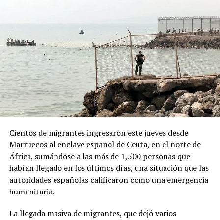
vinculados con los gobiernos de Brasil y México, así
como al Partido Demócrata de Estados Unidos.
ADVERTISEMENT
Desde la Oficina del Presidente señalaron que el decreto
Cientos de migrantes ingresaron este jueves desde
responde a “recientes manifestaciones de hostilidad
Marruecos al enclave español de Ceuta, en el norte de
contra la República Argentina y los argentinos”, y
África, sumándose a las más de 1,500 personas que
afirmaron que “quien ataque a la República Argentina
habían llegado en los últimos días, una situación que las
no es bienvenido en nuestro país”.
autoridades españolas calificaron como una emergencia
humanitaria.
La normativa deberá ahora pasar por la revisión del
Congreso argentino, que tendrá la última palabra sobre
La llegada masiva de migrantes, que dejó varios
su continuidad.