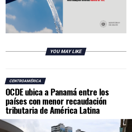
Costa Rica da marcha atrás en fases de reapertura tras
aumento de casos de COVID
DON'T MISS
El Salvador reporta caída de remesas en primeros meses
de 2020
YOU MAY LIKE
CENTROAMÉRICA
OCDE ubica a Panamá entre los
países con menor recaudación
tributaria de América Latina