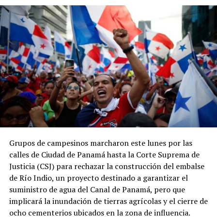
Asimismo, entre 2023 y 2024 la recaudación tributaria
panameña disminuyó de 11.9 % a 11.3 % del PIB, en
contraste con el incremento de 0.2 puntos
porcentuales registrado por el promedio regional.
ADVERTISEMENT
Grupos de campesinos marcharon este lunes por las
Los datos coinciden con las estadísticas del Ministerio
calles de Ciudad de Panamá hasta la Corte Suprema de
de Economía y Finanzas (MEF), que muestran una
Justicia (CSJ) para rechazar la construcción del embalse
tendencia descendente en los ingresos del Gobierno
de Río Indio, un proyecto destinado a garantizar el
Central. La relación entre los ingresos tributarios y el
suministro de agua del Canal de Panamá, pero que
PIB pasó de 13 % en 2012 a 7.1 % en 2025, mientras que
implicará la inundación de tierras agrícolas y el cierre de
los ingresos totales del Gobierno Central disminuyeron
ocho cementerios ubicados en la zona de influencia.
de 18.7 % a 11.7 % en el mismo período.