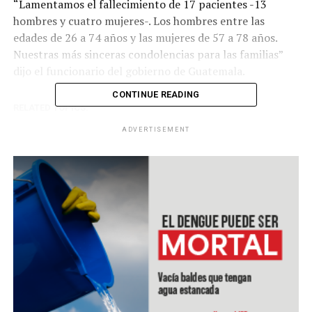
“Lamentamos el fallecimiento de 17 pacientes -13
hombres y cuatro mujeres-. Los hombres entre las
edades de 26 a 74 años y las mujeres de 57 a 78 años.
Nuestras más sinceras condolencias para las familias”
dijo el funcionario del gobierno de Guatemala.
CONTINUE READING
RELATED TOPICS:
UP NEXT
ADVERTISEMENT
Más de un millón de guatemaltecos urgen ayuda
alimentaria
DON'T MISS
Gobierno de El Salvador anuncia reapertura económica
en cinco fases