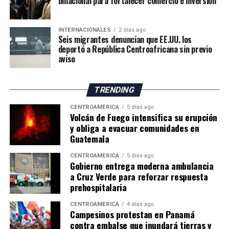
binacional para fortalecer comercio e inversión
INTERNACIONALES
2 días ago
Seis migrantes denuncian que EE.UU. los
deportó a República Centroafricana sin previo
aviso
TRENDING
CENTROAMÉRICA
5 días ago
Volcán de Fuego intensifica su erupción
y obliga a evacuar comunidades en
Guatemala
CENTROAMÉRICA
5 días ago
Gobierno entrega moderna ambulancia
a Cruz Verde para reforzar respuesta
prehospitalaria
CENTROAMÉRICA
4 días ago
Campesinos protestan en Panamá
contra embalse que inundará tierras y