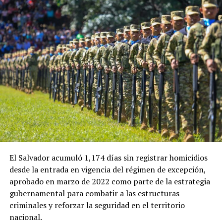
toma de posesión de la actual presidenta de Perú.
ADVERTISEMENT
En esa ocasión, la ministra de Economía de El Salvador,
María Luisa Hayem, representó al Gobierno salvadoreño
y sostuvo una reunión con Restrepo, en la que se
establecieron algunos acuerdos iniciales que ahora
buscan recibir seguimiento.
El Salvador acumuló 1,174 días sin registrar homicidios
desde la entrada en vigencia del régimen de excepción,
Ulloa también destacó el papel que tendrá el embajador
aprobado en marzo de 2022 como parte de la estrategia
de El Salvador en Colombia, Guillermo Rubio, en el
gubernamental para combatir a las estructuras
impulso de la nueva etapa de cooperación entre ambos
criminales y reforzar la seguridad en el territorio
países.
nacional.