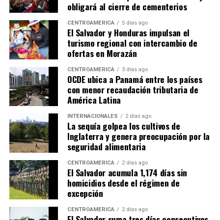
obligará al cierre de cementerios
CENTROAMÉRICA
5 días ago
El Salvador y Honduras impulsan el
turismo regional con intercambio de
ofertas en Morazán
CENTROAMÉRICA
3 días ago
OCDE ubica a Panamá entre los países
con menor recaudación tributaria de
América Latina
INTERNACIONALES
2 días ago
La sequía golpea los cultivos de
Inglaterra y genera preocupación por la
seguridad alimentaria
CENTROAMÉRICA
2 días ago
El Salvador acumula 1,174 días sin
homicidios desde el régimen de
excepción
CENTROAMÉRICA
2 días ago
El Salvador suma tres días consecutivos