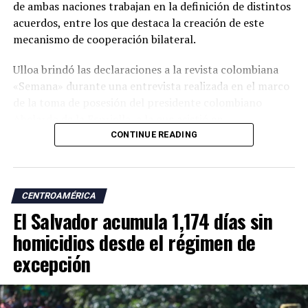
de ambas naciones trabajan en la definición de distintos
acuerdos, entre los que destaca la creación de este
mecanismo de cooperación bilateral.
Ulloa brindó las declaraciones a la revista colombiana
«Semana» durante una entrevista realizada en el marco
de la toma de posesión del presidente colombiano
Abelardo de la Espriella, a la que asistió en
representación del presidente Nayib Bukele.
CONTINUE READING
«En esta visita para asistir a la posesión del presidente
Abelardo de la Espriella trajimos a nuestro equipo de
CENTROAMÉRICA
cancillería para dar continuidad a esos temas. Uno de los
El Salvador acumula 1,174 días sin
acuerdos más importantes es la creación de una
comisión binacional Colombia-El Salvador», afirmó.
homicidios desde el régimen de
excepción
El vicepresidente salvadoreño explicó que el encuentro
con su homólogo colombiano, José Manuel Restrepo,
forma parte de un diálogo bilateral iniciado durante la