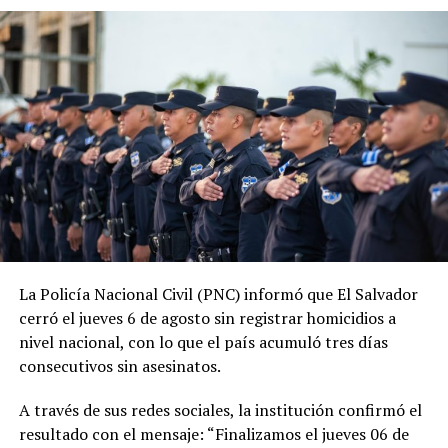
junio de 2019, las estadísticas oficiales muestran una
tendencia descendente en los homicidios. Durante su
administración, la PNC contabiliza 1,288 jornadas sin
asesinatos.
ADVERTISEMENT
La tendencia también se mantiene durante 2026. En lo
La Policía Nacional Civil (PNC) informó que El Salvador
que va del año, las autoridades reportan 185 días sin
cerró el jueves 6 de agosto sin registrar homicidios a
homicidios, mientras que 2025 también cerró con
nivel nacional, con lo que el país acumuló tres días
indicadores favorables en materia de seguridad.
consecutivos sin asesinatos.
El ministro de Seguridad, Gustavo Villatoro, ha reiterado
A través de sus redes sociales, la institución confirmó el
que el Gobierno mantendrá las acciones para localizar y
resultado con el mensaje: “Finalizamos el jueves 06 de
capturar a integrantes de estructuras criminales que