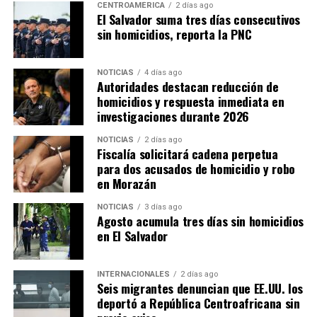
CENTROAMÉRICA
2 días ago
El Salvador suma tres días consecutivos
sin homicidios, reporta la PNC
NOTICIAS
4 días ago
Autoridades destacan reducción de
homicidios y respuesta inmediata en
investigaciones durante 2026
NOTICIAS
2 días ago
Fiscalía solicitará cadena perpetua
para dos acusados de homicidio y robo
en Morazán
NOTICIAS
3 días ago
Agosto acumula tres días sin homicidios
en El Salvador
INTERNACIONALES
2 días ago
Seis migrantes denuncian que EE.UU. los
deportó a República Centroafricana sin