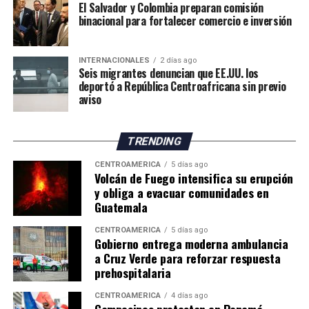
A sus 62 años, Pawsey reconoce la incertidumbre que
El Salvador y Colombia preparan comisión
enfrenta el sector agrícola ante las nuevas condiciones
binacional para fortalecer comercio e inversión
climáticas. Sin embargo, considera que los productores
deberán adaptar sus métodos de trabajo y buscar nuevas
INTERNACIONALES
2 días ago
oportunidades para mantener la actividad frente al
Seis migrantes denuncian que EE.UU. los
cambio climático.
deportó a República Centroafricana sin previo
aviso
El impacto de la sequía pone de manifiesto los desafíos
que enfrenta la agricultura británica, tanto por la
TRENDING
reducción de los rendimientos como por los posibles
efectos sobre los precios y el suministro de productos
CENTROAMÉRICA
5 días ago
Volcán de Fuego intensifica su erupción
agrícolas en los próximos meses.
y obliga a evacuar comunidades en
Guatemala
CENTROAMÉRICA
5 días ago
Gobierno entrega moderna ambulancia
a Cruz Verde para reforzar respuesta
prehospitalaria
CENTROAMÉRICA
4 días ago