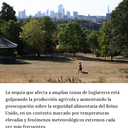
y Nigeria antes de llegar a Bangui. “Violaron nuestros
derechos”, sostuvo durante una videollamada desde la
ADVERTISEMENT
capital centroafricana.
ADVERTISEMENT
Sánchez también denunció que los migrantes fueron
presionados para abordar el vuelo. Las declaraciones
forman parte de su testimonio y no han sido
La sequía que afecta a amplias zonas de Inglaterra está
confirmadas de manera independiente.
golpeando la producción agrícola y aumentando la
preocupación sobre la seguridad alimentaria del Reino
Una vez en República Centroafricana, las autoridades
Unido, en un contexto marcado por temperaturas
locales les comunicaron que podrían permanecer
elevadas y fenómenos meteorológicos extremos cada
temporalmente en el país bajo un visado. Sin embargo,
vez más frecuentes.