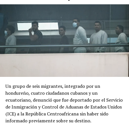
toma de posesión en Bogotá y optó por una ceremonia
marcada por referencias religiosas.
El cambio de Gobierno genera expectativas y
preocupación entre sectores de la población debido al
discurso de seguridad del nuevo presidente.
ADVERTISEMENT
Un grupo de seis migrantes, integrado por un
hondureño, cuatro ciudadanos cubanos y un
«Por los anuncios que ha hecho se nota que va a ser
ecuatoriano, denunció que fue deportado por el Servicio
como de una mano fuerte, ojalá que no vaya a haber una
de Inmigración y Control de Aduanas de Estados Unidos
nueva violencia», declaró a AFP Óscar Obando, un
(ICE) a la República Centroafricana sin haber sido
trabajador de 67 años que se dedica a redactar
informado previamente sobre su destino.
documentos en las calles de Cali utilizando una máquina