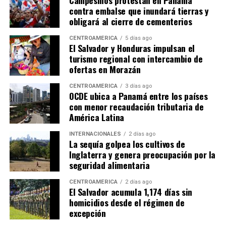
Campesinos protestan en Panamá
contra embalse que inundará tierras y
obligará al cierre de cementerios
CENTROAMÉRICA
5 días ago
El Salvador y Honduras impulsan el
turismo regional con intercambio de
ofertas en Morazán
CENTROAMÉRICA
3 días ago
OCDE ubica a Panamá entre los países
con menor recaudación tributaria de
América Latina
INTERNACIONALES
2 días ago
La sequía golpea los cultivos de
Inglaterra y genera preocupación por la
seguridad alimentaria
CENTROAMÉRICA
2 días ago
El Salvador acumula 1,174 días sin
homicidios desde el régimen de
excepción