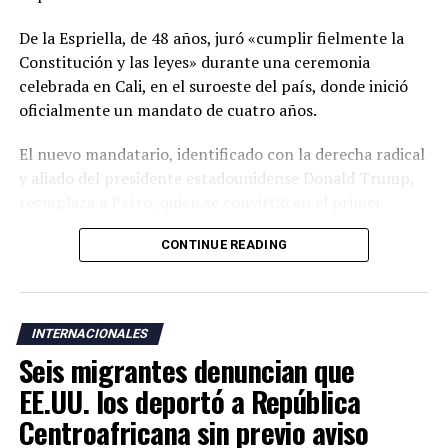
De la Espriella, de 48 años, juró «cumplir fielmente la
Constitución y las leyes» durante una ceremonia
celebrada en Cali, en el suroeste del país, donde inició
oficialmente un mandato de cuatro años.
El nuevo mandatario, identificado con la derecha radical
y aliado del presidente estadounidense Donald Trump,
reemplaza a Petro, quien se convirtió en el primer
presidente de izquierda de Colombia y ha cuestionado la
CONTINUE READING
legitimidad de la elección de su sucesor al denunciar un
supuesto fraude electoral que no ha sido respaldado por
las autoridades.
INTERNACIONALES
La ceremonia de investidura se realizó en Cali, una
Seis migrantes denuncian que
ciudad cercana a zonas donde operan grupos armados
responsables de una escalada de violencia que ha
EE.UU. los deportó a República
golpeado al país durante los últimos años. De la
Centroafricana sin previo aviso
Espriella también rompió con la tradición de celebrar la