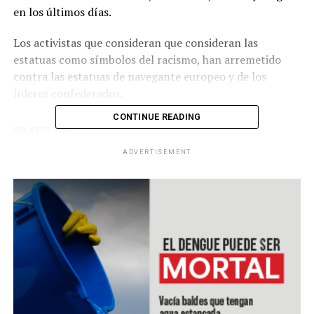
en los últimos días.
Los activistas que consideran que consideran las
estatuas como símbolos del racismo, han arremetido
contra las estatuas de navegante europeo y de los
líderes confederados.
CONTINUE READING
RELATED TOPICS:
UP NEXT
ADVERTISEMENT
Sony lanzó la nueva PlayStation 5
DON'T MISS
Anonymous acusa a Tik Tok de ser una app espía del
gobierno chino