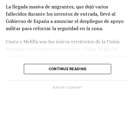
Congreso argentino, que tendrá la última palabra sobre
La llegada masiva de migrantes, que dejó varios
su continuidad.
fallecidos durante los intentos de entrada, llevó al
Gobierno de España a anunciar el despliegue de apoyo
militar para reforzar la seguridad en la zona.
Ceuta y Melilla son los únicos territorios de la Unión
Europea con frontera terrestre en África, lo que las
convierte en puntos recurrentes de tránsito migratorio
hacia Europa.
CONTINUE READING
Durante la jornada del jueves, grupos numerosos de
personas continuaron ingresando al territorio español
ADVERTISEMENT
mediante saltos a la valla fronteriza o cruzando por vía
marítima, en una zona que cuenta con apenas 18.5
kilómetros cuadrados de extensión.
Ante la situación, el Ministerio del Interior de España
informó que las Fuerzas Armadas reforzarán a la
Guardia Civilpara contribuir al mantenimiento de la