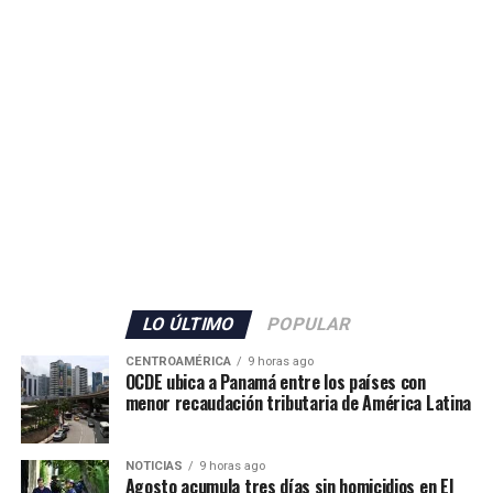
seguridad en Ceuta.
ADVERTISEMENT
El Gobierno español no detalló la cantidad de militares
que serán enviados, pero confirmó también el
incremento del personal de la Guardia Civil con 70
agentes adicionales, que se sumarán a los 80 efectivos ya
LO ÚLTIMO
POPULAR
desplegados en el territorio.
CENTROAMÉRICA
9 horas ago
OCDE ubica a Panamá entre los países con
Además, las autoridades anunciaron el envío de grupos
menor recaudación tributaria de América Latina
de buceadores y embarcaciones del Servicio Marítimo de
la Guardia Civil para apoyar las labores de vigilancia y
NOTICIAS
9 horas ago
respuesta ante nuevos intentos de ingreso irregular.
Agosto acumula tres días sin homicidios en El