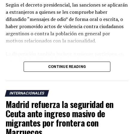
Según el decreto presidencial, las sanciones se aplicarán
a extranjeros a quienes se les compruebe haber
difundido “mensajes de odio” de forma oral o escrita, o
haber promovido actos de violencia contra ciudadanos
argentinos o contra la población en general por
motivos relacionados con la nacionalidad.
La disposición también incluye a quienes participen en
actos de “ultraje” a símbolos patrios argentinos o
CONTINUE READING
incentiven la realización de acciones contempladas
dentro de la nueva normativa.
Argentina mantiene una larga tradición migratoria y su
INTERNACIONALES
Constitución garantiza a los residentes derechos civiles,
Madrid refuerza la seguridad en
además del acceso a servicios como salud, educación y
vivienda bajo determinadas condiciones legales.
Ceuta ante ingreso masivo de
migrantes por frontera con
La medida fue anunciada después de que el presidente
Marruecos
Javier Milei denunciara la existencia de una supuesta