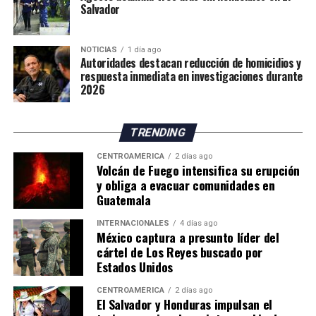
Salvador
La situación mantiene en alerta a las autoridades
españolas, mientras continúan las gestiones para
NOTICIAS
1 día ago
atender la emergencia migratoria y reforzar el control
Autoridades destacan reducción de homicidios y
fronterizo.
respuesta inmediata en investigaciones durante
2026
TRENDING
CENTROAMÉRICA
2 días ago
Volcán de Fuego intensifica su erupción
y obliga a evacuar comunidades en
Guatemala
INTERNACIONALES
4 días ago
México captura a presunto líder del
cártel de Los Reyes buscado por
Estados Unidos
CENTROAMÉRICA
2 días ago
El Salvador y Honduras impulsan el