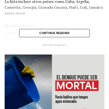
La lista incluye otros países como Cuba, Argelia,
Camerún, Georgia, Granada Guyana, Haití, Irak, Jamaica
entre otros.
RELATED TOPICS:
CONTINUE READING
UP NEXT
Organización Mundial de la Salud advierte sobre
apertura prematura en América Latina
ADVERTISEMENT
DON'T MISS
Leo Messi se lesiona pocos días antes del reinicio de La
Liga