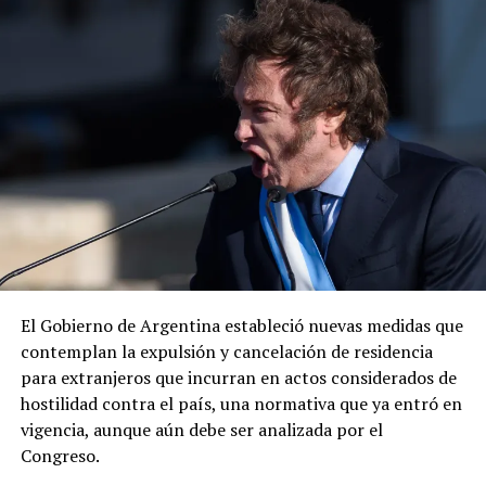
Johnson, felicitó al Ejército y al gabinete de seguridad
mexicano por la captura del presunto líder criminal.
ADVERTISEMENT
«Envía otro mensaje claro: los delincuentes no tienen
dónde esconderse», expresó el diplomático, quien
añadió que la cooperación entre ambos países para
El Gobierno de Argentina estableció nuevas medidas que
desmantelar los cárteles y llevar ante la justicia a los
contemplan la expulsión y cancelación de residencia
responsables de delitos violentos continúa dando
para extranjeros que incurran en actos considerados de
resultados.
hostilidad contra el país, una normativa que ya entró en
vigencia, aunque aún debe ser analizada por el
Congreso.