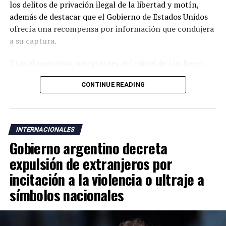
los delitos de privación ilegal de la libertad y motín,
además de destacar que el Gobierno de Estados Unidos
ofrecía una recompensa por información que condujera
a su captura.
Tras el operativo, integrantes del cártel de Los Reyes
realizaron bloqueos carreteros e incendiaron vehículos
CONTINUE READING
en dos municipios de Michoacán, en aparente reacción a
la detención. No obstante, García Harfuch aseguró que
las autoridades mantienen el control de la situación y
garantizan la seguridad en la entidad.
INTERNACIONALES
Gobierno argentino decreta
Michoacán, considerado uno de los principales polos
agroexportadores de México y sede de un importante
expulsión de extranjeros por
puerto sobre el océano Pacífico, ha sido escenario de
incitación a la violencia o ultraje a
disputas entre grupos del crimen organizado vinculadas
símbolos nacionales
al narcotráfico, la extorsión y otras actividades ilícitas.
El embajador de Estados Unidos en México, Ronald