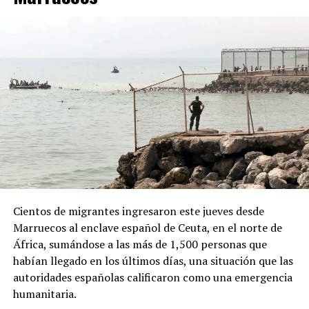
“campaña antiargentina”, señalamiento para el cual no
presentó pruebas públicas, pero que atribuyó a sectores
vinculados con los gobiernos de Brasil y México, así
como al Partido Demócrata de Estados Unidos.
ADVERTISEMENT
Desde la Oficina del Presidente señalaron que el decreto
Cientos de migrantes ingresaron este jueves desde
responde a “recientes manifestaciones de hostilidad
Marruecos al enclave español de Ceuta, en el norte de
contra la República Argentina y los argentinos”, y
África, sumándose a las más de 1,500 personas que
afirmaron que “quien ataque a la República Argentina
habían llegado en los últimos días, una situación que las
no es bienvenido en nuestro país”.
autoridades españolas calificaron como una emergencia
humanitaria.
La normativa deberá ahora pasar por la revisión del