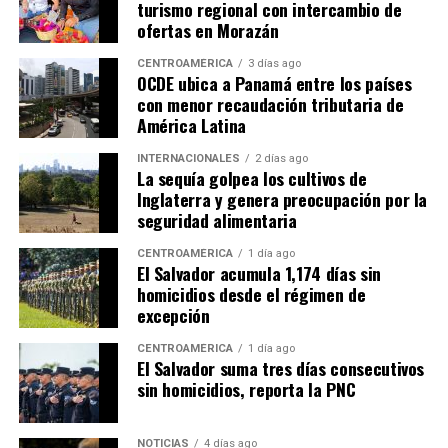
turismo regional con intercambio de
ofertas en Morazán
CENTROAMÉRICA
3 días ago
OCDE ubica a Panamá entre los países
con menor recaudación tributaria de
América Latina
INTERNACIONALES
2 días ago
La sequía golpea los cultivos de
Inglaterra y genera preocupación por la
seguridad alimentaria
CENTROAMÉRICA
1 día ago
El Salvador acumula 1,174 días sin
homicidios desde el régimen de
excepción
CENTROAMÉRICA
1 día ago
El Salvador suma tres días consecutivos
sin homicidios, reporta la PNC
NOTICIAS
4 días ago