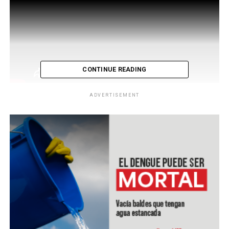
CONTINUE READING
ADVERTISEMENT
El presidente de El Salvador Nayib Bukele, a través de la
Comisión Nacional de Protección Civil, anunció hoy
medidas en favor de familias vulnerables, en el marco de
la alerta Amarilla decretada por la amenaza de una baja
presión.
“Vamos a llegar a nuestros hermanos salvadoreños
antes que el fenómeno pueda golpearles”, anunció la
comisionada presidencial de Operaciones y Gabinete de
Gobierno, Carolina Recinos.