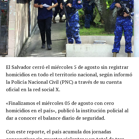
sobre el cuerpo de la víctima y posteriormente le
prendieron fuego antes de abandonar la escena. Las
investigaciones también señalan que los sospechosos
dejaron el vehículo de la víctima en otro lugar y se
deshicieron de su teléfono celular para dificultar las
pesquisas.
ADVERTISEMENT
El Salvador cerró el miércoles 5 de agosto sin registrar
homicidios en todo el territorio nacional, según informó
la Policía Nacional Civil (PNC) a través de su cuenta
oficial en la red social X.
La Fiscalía aseguró que presentará la acusación
«Finalizamos el miércoles 05 de agosto con cero
correspondiente y solicitará la pena máxima
homicidios en el país», publicó la institución policial al
contemplada por la legislación salvadoreña para este
dar a conocer el balance diario de seguridad.
caso.
Con este reporte, el país acumula dos jornadas
Por su parte, la Policía Nacional Civil afirmó que el caso
consecutivas sin muertes violentas y un total de tres