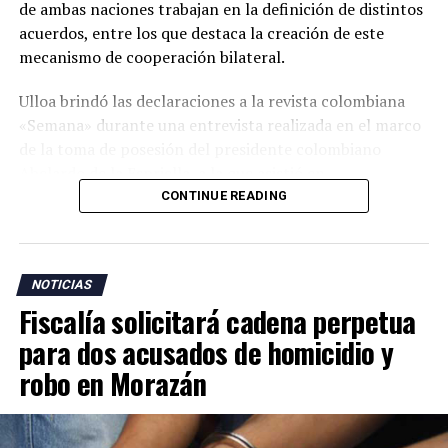
de ambas naciones trabajan en la definición de distintos
acuerdos, entre los que destaca la creación de este
mecanismo de cooperación bilateral.
Ulloa brindó las declaraciones a la revista colombiana
«Semana» durante una entrevista realizada en el marco
de la toma de posesión del presidente colombiano
Abelardo de la Espriella, a la que asistió en
representación del presidente Nayib Bukele.
CONTINUE READING
«En esta visita para asistir a la posesión del presidente
Abelardo de la Espriella trajimos a nuestro equipo de
NOTICIAS
cancillería para dar continuidad a esos temas. Uno de los
Fiscalía solicitará cadena perpetua
acuerdos más importantes es la creación de una
comisión binacional Colombia-El Salvador», afirmó.
para dos acusados de homicidio y
robo en Morazán
El vicepresidente salvadoreño explicó que el encuentro
con su homólogo colombiano, José Manuel Restrepo,
forma parte de un diálogo bilateral iniciado durante la