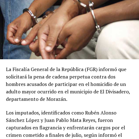
toma de posesión de la actual presidenta de Perú.
ADVERTISEMENT
En esa ocasión, la ministra de Economía de El Salvador,
La Fiscalía General de la República (FGR) informó que
María Luisa Hayem, representó al Gobierno salvadoreño
solicitará la pena de cadena perpetua contra dos
y sostuvo una reunión con Restrepo, en la que se
hombres acusados de participar en el homicidio de un
establecieron algunos acuerdos iniciales que ahora
adulto mayor ocurrido en el municipio de El Divisadero,
buscan recibir seguimiento.
departamento de Morazán.
Ulloa también destacó el papel que tendrá el embajador
Los imputados, identificados como Rubén Alonso
de El Salvador en Colombia, Guillermo Rubio, en el
Sánchez López y Juan Pablo Mata Reyes, fueron
impulso de la nueva etapa de cooperación entre ambos
capturados en flagrancia y enfrentarán cargos por el
países.
crimen cometido a finales de julio, según informó el