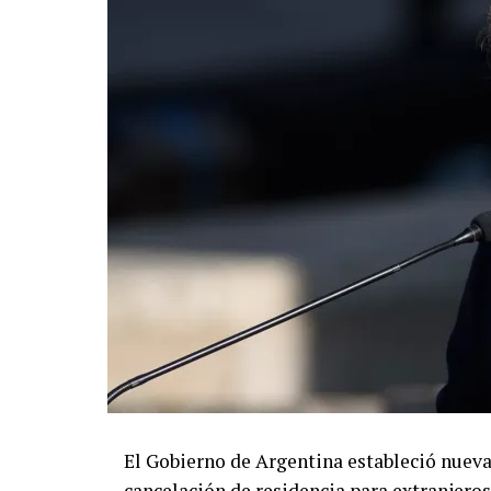
cárteles y llevar ante la justicia a los re
resultados.
El Gobierno de Argentina estableció nuev
cancelación de residencia para extranjero