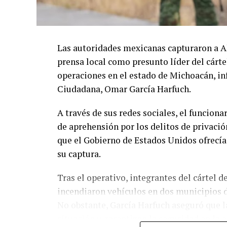
Las autoridades mexicanas capturaron a A
prensa local como presunto líder del cárte
operaciones en el estado de Michoacán, in
Ciudadana, Omar García Harfuch.
A través de sus redes sociales, el funcion
de aprehensión por los delitos de privació
que el Gobierno de Estados Unidos ofrecí
su captura.
Tras el operativo, integrantes del cártel 
incendiaron vehículos en dos municipios d
No obstante, García Harfuch aseguró que l
situación y garantizan la seguridad en la 