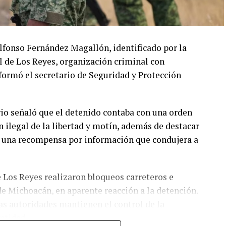
lfonso Fernández Magallón, identificado por la
l de Los Reyes, organización criminal con
formó el secretario de Seguridad y Protección
ario señaló que el detenido contaba con una orden
n ilegal de la libertad y motín, además de destacar
a una recompensa por información que condujera a
de Los Reyes realizaron bloqueos carreteros e
e Michoacán, en aparente reacción a la detención.
as autoridades mantienen el control de la
entidad.