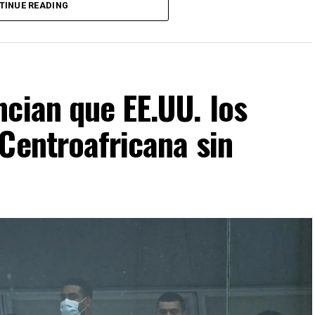
 Cali, una ciudad cercana a zonas donde operan
TINUE READING
da de violencia que ha golpeado al país durante
rompió con la tradición de celebrar la toma de
ia marcada por referencias religiosas.
 y preocupación entre sectores de la población
cian que EE.UU. los
 presidente.
Centroafricana sin
VERTISEMENT
e va a ser como de una mano fuerte, ojalá que no
ó a AFP Óscar Obando, un trabajador de 67 años que