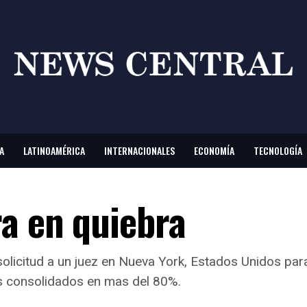
A
LATINOAMÉRICA
INTERNACIONALES
ECONOMÍA
TECNOLOGÍA
ra en quiebra
olicitud a un juez en Nueva York, Estados Unidos par
s consolidados en mas del 80%.