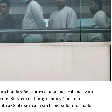
les de Cali utilizando una máquina de escribir.
mbre de «El Tigre», ha prometido desmontar los
etro con organizaciones armadas vinculadas al
ductor mundial de cocaína y enfrenta la presencia
n en distintas regiones del territorio.
 en la relación con Estados Unidos, después de un
a administración de Petro. La cercanía de De la
ecomposición de la cooperación bilateral,
cha contra el narcotráfico.
r un hondureño, cuatro ciudadanos cubanos y un
VERTISEMENT
or el Servicio de Inmigración y Control de
blica Centroafricana sin haber sido informado