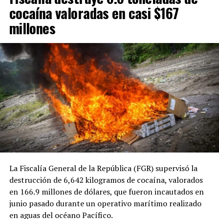
ambulancia, la cual será
implementada por la institución.
cocaína valoradas en casi $167
asignada a Cruz Verde
millones
Salvadoreña, seccional
Quezaltepeque», señaló la
entidad.
Según Cruz Verde, la nueva unidad permitirá brindar
una atención más rápida y eficiente a la población,
fortaleciendo la labor que los socorristas y voluntarios
realizan de manera permanente en beneficio de las
familias de Quezaltepeque y comunidades cercanas.
La Fiscalía General de la República (FGR) supervisó la
La ambulancia está equipada con tecnología y
destrucción de 6,642 kilogramos de cocaína, valorados
dispositivos de soporte vital, además de camillas, férulas
en 166.9 millones de dólares, que fueron incautados en
para inmovilización y otros implementos destinados al
junio pasado durante un operativo marítimo realizado
traslado seguro de pacientes, lo que permitirá optimizar
en aguas del océano Pacífico.
la atención durante las emergencias.