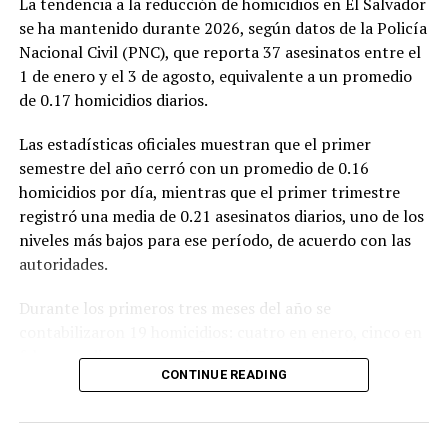
La tendencia a la reducción de homicidios en El Salvador
se ha mantenido durante 2026, según datos de la Policía
Nacional Civil (PNC), que reporta 37 asesinatos entre el
1 de enero y el 3 de agosto, equivalente a un promedio
de 0.17 homicidios diarios.
Las estadísticas oficiales muestran que el primer
semestre del año cerró con un promedio de 0.16
homicidios por día, mientras que el primer trimestre
registró una media de 0.21 asesinatos diarios, uno de los
niveles más bajos para ese período, de acuerdo con las
autoridades.
Durante los primeros tres meses del año se
contabilizaron 19 homicidios: cuatro en enero, cinco en
febrero y diez en marzo. Posteriormente, la cifra
CONTINUE READING
descendió a tres casos en abril, aumentó a seis en mayo
y volvió a reducirse a dos en junio, el mes con el menor
número de homicidios registrado en lo que va del año.