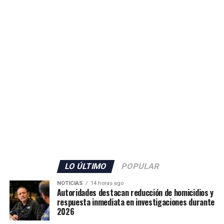
Por este caso, el Ministerio Público procesa a seis
ciudadanos extranjeros, tres de nacionalidad
ecuatoriana y tres colombiana, acusados del delito de
tráfico ilícito de drogas.
ADVERTISEMENT
La FGR informó que el proceso penal se encuentra en la
etapa de instrucción y que los imputados serán enviados
LO ÚLTIMO
POPULAR
a audiencia preliminar en los próximos días.
NOTICIAS
14 horas ago
Autoridades destacan reducción de homicidios y
La destrucción de la droga fue autorizada por el tribunal
respuesta inmediata en investigaciones durante
2026
competente como parte del procedimiento legal para el
manejo de evidencias, mientras continúan las diligencias