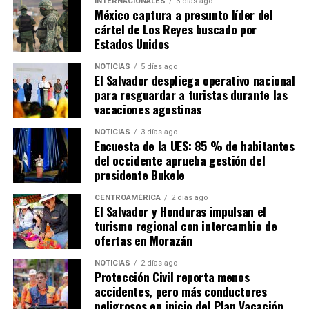
INTERNACIONALES
3 días ago
México captura a presunto líder del
cártel de Los Reyes buscado por
Estados Unidos
NOTICIAS
5 días ago
El Salvador despliega operativo nacional
para resguardar a turistas durante las
vacaciones agostinas
NOTICIAS
3 días ago
Encuesta de la UES: 85 % de habitantes
del occidente aprueba gestión del
presidente Bukele
CENTROAMÉRICA
2 días ago
El Salvador y Honduras impulsan el
turismo regional con intercambio de
ofertas en Morazán
NOTICIAS
2 días ago
Protección Civil reporta menos
accidentes, pero más conductores
peligrosos en inicio del Plan Vacación