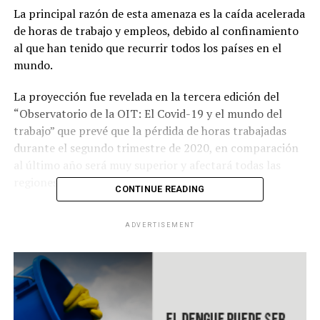
La principal razón de esta amenaza es la caída acelerada
de horas de trabajo y empleos, debido al confinamiento
al que han tenido que recurrir todos los países en el
mundo.
La proyección fue revelada en la tercera edición del
“Observatorio de la OIT: El Covid-19 y el mundo del
trabajo” que prevé que la pérdida de horas trabajadas
durante el segundo trimestre de 2020, en comparación
al último año será muy superior y afectará todas las
regiones del mundo.
CONTINUE READING
ADVERTISEMENT
RELATED TOPICS:
UP NEXT
Coronavirus golpea beisbol en Venezuela
DON'T MISS