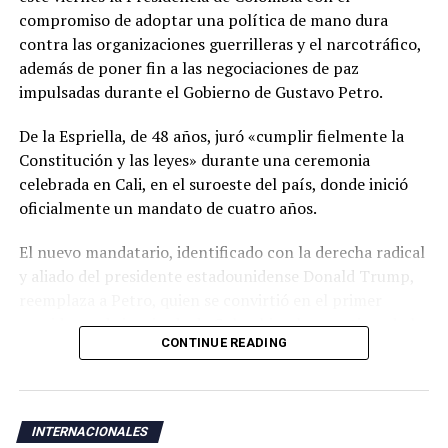
compromiso de adoptar una política de mano dura
contra las organizaciones guerrilleras y el narcotráfico,
además de poner fin a las negociaciones de paz
impulsadas durante el Gobierno de Gustavo Petro.
De la Espriella, de 48 años, juró «cumplir fielmente la
Constitución y las leyes» durante una ceremonia
celebrada en Cali, en el suroeste del país, donde inició
oficialmente un mandato de cuatro años.
El nuevo mandatario, identificado con la derecha radical
y aliado del presidente estadounidense Donald Trump,
reemplaza a Petro, quien se convirtió en el primer
presidente de izquierda de Colombia y ha cuestionado la
CONTINUE READING
legitimidad de la elección de su sucesor al denunciar un
supuesto fraude electoral que no ha sido respaldado por
las autoridades.
INTERNACIONALES
La ceremonia de investidura se realizó en Cali, una