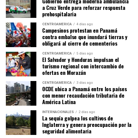
Gobierno entrega moderna ambulancia
a Cruz Verde para reforzar respuesta
prehospitalaria
CENTROAMÉRICA
4 días ago
Campesinos protestan en Panamá
contra embalse que inundará tierras y
obligará al cierre de cementerios
CENTROAMÉRICA
5 días ago
El Salvador y Honduras impulsan el
turismo regional con intercambio de
ofertas en Morazán
CENTROAMÉRICA
3 días ago
OCDE ubica a Panamá entre los países
con menor recaudación tributaria de
América Latina
INTERNACIONALES
2 días ago
La sequía golpea los cultivos de
Inglaterra y genera preocupación por la
seguridad alimentaria