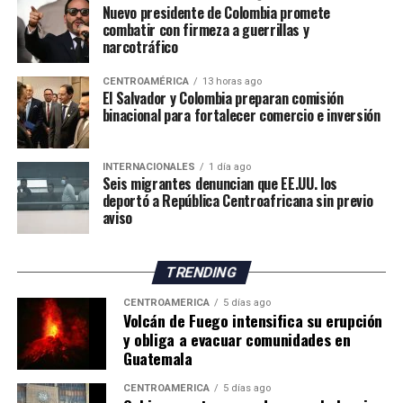
varias olas de calor desde mayo y una sucesión de
Nuevo presidente de Colombia promete
consultas realizadas por EFE sobre las denuncias de los
combatir con firmeza a guerrillas y
eventos meteorológicos extremos durante los últimos
seis migrantes.
narcotráfico
años.
CENTROAMÉRICA
13 horas ago
A sus 62 años, Pawsey reconoce la incertidumbre que
El Salvador y Colombia preparan comisión
enfrenta el sector agrícola ante las nuevas condiciones
binacional para fortalecer comercio e inversión
climáticas. Sin embargo, considera que los productores
deberán adaptar sus métodos de trabajo y buscar nuevas
INTERNACIONALES
1 día ago
oportunidades para mantener la actividad frente al
Seis migrantes denuncian que EE.UU. los
cambio climático.
deportó a República Centroafricana sin previo
aviso
El impacto de la sequía pone de manifiesto los desafíos
que enfrenta la agricultura británica, tanto por la
TRENDING
reducción de los rendimientos como por los posibles
efectos sobre los precios y el suministro de productos
CENTROAMÉRICA
5 días ago
Volcán de Fuego intensifica su erupción
agrícolas en los próximos meses.
y obliga a evacuar comunidades en
Guatemala
CENTROAMÉRICA
5 días ago