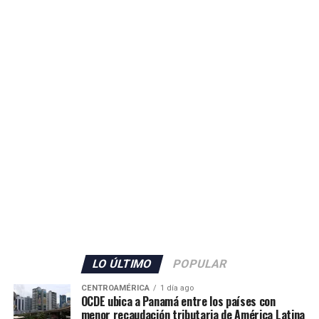
Ante la situación, el Ministerio del Interior de España
informó que las Fuerzas Armadas reforzarán a la
Guardia Civilpara contribuir al mantenimiento de la
seguridad en Ceuta.
ADVERTISEMENT
El Gobierno español no detalló la cantidad de militares
que serán enviados, pero confirmó también el
incremento del personal de la Guardia Civil con 70
agentes adicionales, que se sumarán a los 80 efectivos ya
LO ÚLTIMO
POPULAR
desplegados en el territorio.
CENTROAMÉRICA
1 día ago
OCDE ubica a Panamá entre los países con
Además, las autoridades anunciaron el envío de grupos
menor recaudación tributaria de América Latina