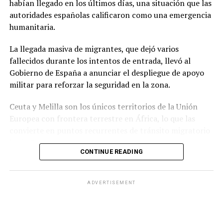
habían llegado en los últimos días, una situación que las
no es bienvenido en nuestro país”.
autoridades españolas calificaron como una emergencia
humanitaria.
La normativa deberá ahora pasar por la revisión del
Congreso argentino, que tendrá la última palabra sobre
La llegada masiva de migrantes, que dejó varios
su continuidad.
fallecidos durante los intentos de entrada, llevó al
Gobierno de España a anunciar el despliegue de apoyo
militar para reforzar la seguridad en la zona.
Ceuta y Melilla son los únicos territorios de la Unión
Europea con frontera terrestre en África, lo que las
convierte en puntos recurrentes de tránsito migratorio
hacia Europa.
CONTINUE READING
Durante la jornada del jueves, grupos numerosos de
personas continuaron ingresando al territorio español
ADVERTISEMENT
mediante saltos a la valla fronteriza o cruzando por vía
marítima, en una zona que cuenta con apenas 18.5
kilómetros cuadrados de extensión.