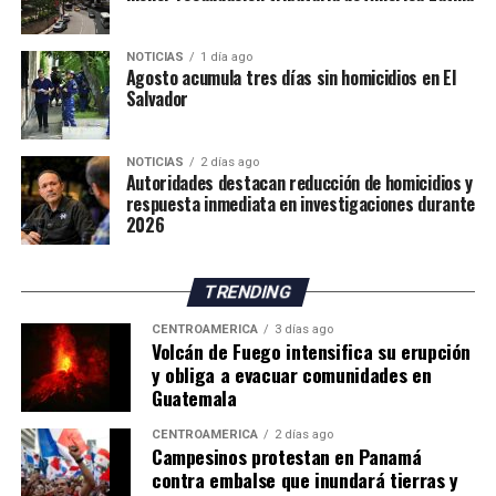
de buceadores y embarcaciones del Servicio Marítimo de
la Guardia Civil para apoyar las labores de vigilancia y
NOTICIAS
1 día ago
respuesta ante nuevos intentos de ingreso irregular.
Agosto acumula tres días sin homicidios en El
Salvador
La situación mantiene en alerta a las autoridades
españolas, mientras continúan las gestiones para
NOTICIAS
2 días ago
atender la emergencia migratoria y reforzar el control
Autoridades destacan reducción de homicidios y
fronterizo.
respuesta inmediata en investigaciones durante
2026
TRENDING
CENTROAMÉRICA
3 días ago
Volcán de Fuego intensifica su erupción
y obliga a evacuar comunidades en
Guatemala
CENTROAMÉRICA
2 días ago
Campesinos protestan en Panamá
contra embalse que inundará tierras y