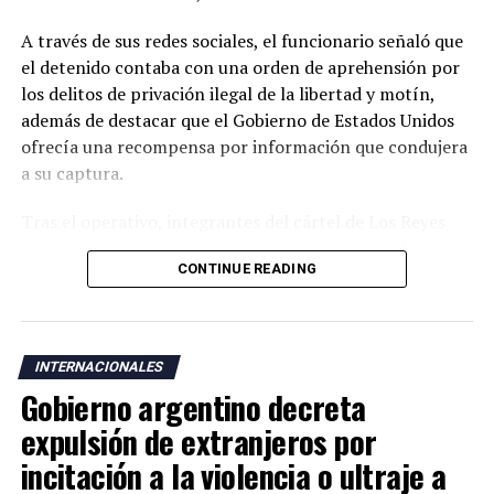
A través de sus redes sociales, el funcionario señaló que
el detenido contaba con una orden de aprehensión por
los delitos de privación ilegal de la libertad y motín,
además de destacar que el Gobierno de Estados Unidos
ofrecía una recompensa por información que condujera
a su captura.
Tras el operativo, integrantes del cártel de Los Reyes
realizaron bloqueos carreteros e incendiaron vehículos
CONTINUE READING
en dos municipios de Michoacán, en aparente reacción a
la detención. No obstante, García Harfuch aseguró que
las autoridades mantienen el control de la situación y
garantizan la seguridad en la entidad.
INTERNACIONALES
Gobierno argentino decreta
Michoacán, considerado uno de los principales polos
agroexportadores de México y sede de un importante
expulsión de extranjeros por
puerto sobre el océano Pacífico, ha sido escenario de
incitación a la violencia o ultraje a
disputas entre grupos del crimen organizado vinculadas