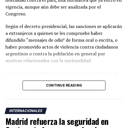
vigencia, aunque aún debe ser analizada por el
Congreso.
Según el decreto presidencial, las sanciones se aplicarán
a extranjeros a quienes se les compruebe haber
difundido “mensajes de odio” de forma oral o escrita, o
haber promovido actos de violencia contra ciudadanos
argentinos o contra la población en general por
motivos relacionados con la nacionalidad.
La disposición también incluye a quienes participen en
actos de “ultraje” a símbolos patrios argentinos o
CONTINUE READING
incentiven la realización de acciones contempladas
dentro de la nueva normativa.
Argentina mantiene una larga tradición migratoria y su
INTERNACIONALES
Constitución garantiza a los residentes derechos civiles,
Madrid refuerza la seguridad en
además del acceso a servicios como salud, educación y
vivienda bajo determinadas condiciones legales.