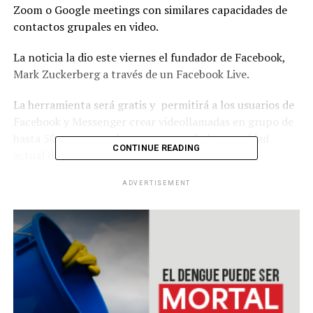
Zoom o Google meetings con similares capacidades de
contactos grupales en video.
La noticia la dio este viernes el fundador de Facebook,
Mark Zuckerberg a través de un Facebook Live.
La herramienta será gratis y permitirá a los usuarios de
Facebook y Messenger crear videollamadas en grupo de
hasta 50 personas a la vez, superando la capacidad
CONTINUE READING
actual de la herramienta.
ADVERTISEMENT
RELATED TOPICS:
UP NEXT
Nueva Zelanda levanta confinamiento
DON'T MISS
Draft de la NFL con record de televidentes