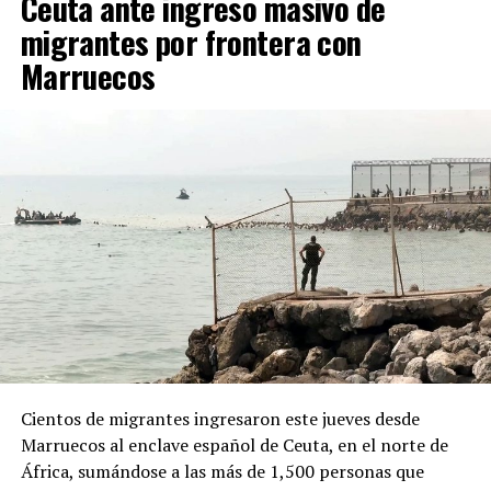
Ceuta ante ingreso masivo de
migrantes por frontera con
La medida fue anunciada después de que el presidente
Marruecos
Javier Milei denunciara la existencia de una supuesta
“campaña antiargentina”, señalamiento para el cual no
presentó pruebas públicas, pero que atribuyó a sectores
vinculados con los gobiernos de Brasil y México, así
como al Partido Demócrata de Estados Unidos.
ADVERTISEMENT
Desde la Oficina del Presidente señalaron que el decreto
Cientos de migrantes ingresaron este jueves desde
responde a “recientes manifestaciones de hostilidad
Marruecos al enclave español de Ceuta, en el norte de
contra la República Argentina y los argentinos”, y
África, sumándose a las más de 1,500 personas que
afirmaron que “quien ataque a la República Argentina