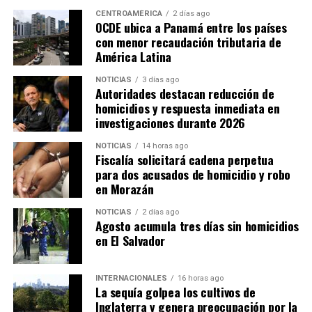
CENTROAMÉRICA
2 días ago
OCDE ubica a Panamá entre los países
Por su parte, Hernández estimó que por cada punto
con menor recaudación tributaria de
América Latina
porcentual del PIB que el Estado deja de recaudar se
pierden aproximadamente 900 millones de dólares en
NOTICIAS
3 días ago
ingresos fiscales. Bajo esa estimación, la reducción de
Autoridades destacan reducción de
homicidios y respuesta inmediata en
cerca de cinco puntos porcentuales en la capacidad
investigaciones durante 2026
recaudatoria durante los últimos 15 años representaría
pérdidas cercanas a 4,500 millones de dólares anuales
NOTICIAS
14 horas ago
para las finanzas públicas.
Fiscalía solicitará cadena perpetua
para dos acusados de homicidio y robo
en Morazán
NOTICIAS
2 días ago
Agosto acumula tres días sin homicidios
en El Salvador
INTERNACIONALES
16 horas ago
La sequía golpea los cultivos de
Inglaterra y genera preocupación por la