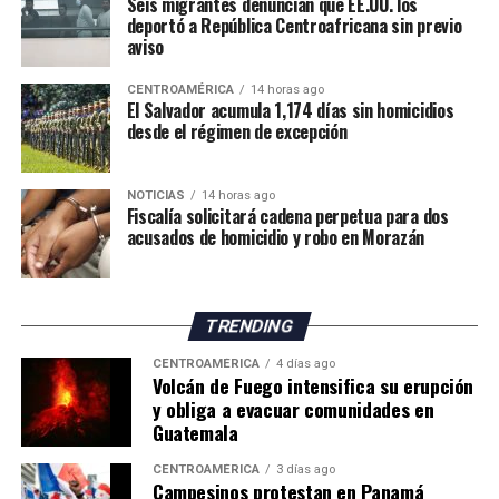
Seis migrantes denuncian que EE.UU. los
deportó a República Centroafricana sin previo
tendencia descendente en los ingresos del Gobierno
aviso
Central. La relación entre los ingresos tributarios y el
PIB pasó de 13 % en 2012 a 7.1 % en 2025, mientras que
CENTROAMÉRICA
14 horas ago
los ingresos totales del Gobierno Central disminuyeron
El Salvador acumula 1,174 días sin homicidios
desde el régimen de excepción
de 18.7 % a 11.7 % en el mismo período.
Especialistas consultados atribuyen este desempeño a la
NOTICIAS
14 horas ago
amplia cantidad de incentivos y exoneraciones fiscales
Fiscalía solicitará cadena perpetua para dos
vigentes en el país.
acusados de homicidio y robo en Morazán
El economista Aristides Hernández sostuvo que Panamá
mantiene una de las cargas tributarias más bajas del
TRENDING
mundo debido a los beneficios fiscales otorgados a
sectores como los puertos, la Zona Libre de Colón,
CENTROAMÉRICA
4 días ago
Volcán de Fuego intensifica su erupción
Panamá Pacífico, el turismo, las empresas
y obliga a evacuar comunidades en
multinacionales, las energías renovables, el sector
Guatemala
inmobiliario, el ferrocarril y otras actividades
económicas.
CENTROAMÉRICA
3 días ago
Campesinos protestan en Panamá