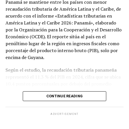
Panamá se mantiene entre los países con menor
recaudación tributaria de América Latina y el Caribe, de
acuerdo con el informe «Estadísticas tributarias en
América Latina y el Caribe 2026: Panamá», elaborado
por la Organización para la Cooperación y el Desarrollo
Económico (OCDE). El reporte sitúa al país en el
penúltimo lugar de la región en ingresos fiscales como
porcentaje del producto interno bruto (PIB), solo por
encima de Guyana.
Según el estudio, la recaudación tributaria panameña
representó el 11.3 % del PIB en 2024, cifra que se ubica
10.4 puntos porcentuales por debajo del promedio
regional, que alcanzó el 21.7 %, y muy distante del
CONTINUE READING
promedio de los países miembros de la OCDE, que fue
del 34.1 %.
ADVERTISEMENT
El informe también evidencia un deterioro en la
capacidad recaudatoria del país durante las últimas dos