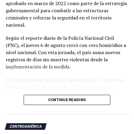
aprobado en marzo de 2022 como parte de la estrategia
gubernamental para combatir a las estructuras
criminales y reforzar la seguridad en el territorio
nacional.
Según el reporte diario de la Policía Nacional Civil
(PNC), el jueves 6 de agosto cerró con cero homicidios a
nivel nacional. Con esta jornada, el país suma nuevos
registros de días sin muertes violentas desde la
implementación de la medida.
El régimen de excepción fue aprobado por la Asamblea
Legislativa el 27 de marzo de 2022 y contempla la
suspensión temporal de determinadas garantías
CONTINUE READING
constitucionales, lo que amplió las facultades de las
autoridades para realizar capturas de personas
señaladas de pertenecer a estructuras criminales.
CENTROAMÉRICA
Las autoridades atribuyen a esta estrategia una