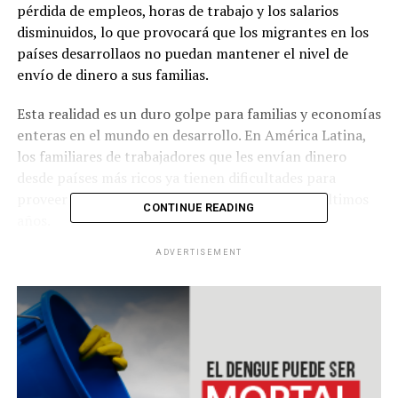
pérdida de empleos, horas de trabajo y los salarios
disminuidos, lo que provocará que los migrantes en los
países desarrollaos no puedan mantener el nivel de
envío de dinero a sus familias.
Esta realidad es un duro golpe para familias y economías
enteras en el mundo en desarrollo. En América Latina,
los familiares de trabajadores que les envían dinero
desde países más ricos ya tienen dificultades para
proveer al ritmo que lo venían haciendo en los últimos
CONTINUE READING
años.
ADVERTISEMENT
RELATED TOPICS:
UP NEXT
Costa Rica desarrolla pruebas para detectar Covid-19
DON'T MISS
Crédito por 200 millones de dólares para Honduras del
BCIE