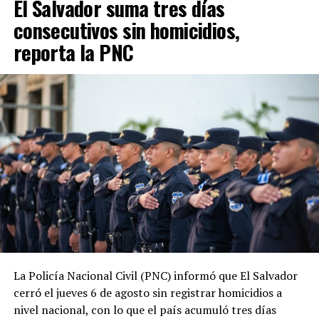
El Salvador suma tres días
reducción significativa de los homicidios y de otros
delitos como las extorsiones y los robos.
consecutivos sin homicidios,
reporta la PNC
Desde la llegada de Nayib Bukele a la Presidencia, en
junio de 2019, las estadísticas oficiales muestran una
tendencia descendente en los homicidios. Durante su
administración, la PNC contabiliza 1,288 jornadas sin
asesinatos.
ADVERTISEMENT
La tendencia también se mantiene durante 2026. En lo
La Policía Nacional Civil (PNC) informó que El Salvador
que va del año, las autoridades reportan 185 días sin
cerró el jueves 6 de agosto sin registrar homicidios a
homicidios, mientras que 2025 también cerró con
nivel nacional, con lo que el país acumuló tres días
indicadores favorables en materia de seguridad.