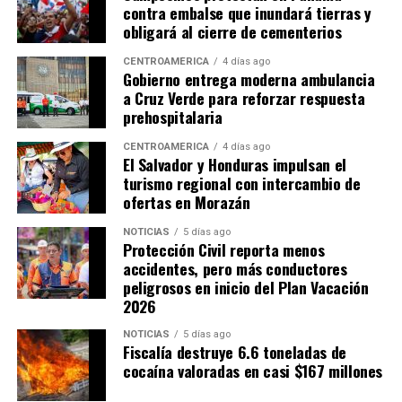
contra embalse que inundará tierras y
En la misma línea, el exdirector general de Ingresos,
obligará al cierre de cementerios
Publio R. Cortés Carvajal, calificó el sistema tributario
panameño como un «archipiélago de exonerados
CENTROAMÉRICA
4 días ago
Gobierno entrega moderna ambulancia
fiscales», al considerar que numerosos incentivos
a Cruz Verde para reforzar respuesta
permanecen sin evaluaciones sobre su impacto
prehospitalaria
económico y terminan generando inequidades en la
carga tributaria.
CENTROAMÉRICA
4 días ago
El Salvador y Honduras impulsan el
turismo regional con intercambio de
Cortés también señaló que la administración tributaria
ofertas en Morazán
enfrenta limitaciones institucionales y de recursos que
dificultan combatir la evasión fiscal, especialmente en
NOTICIAS
5 días ago
Protección Civil reporta menos
casos relacionados con empresas multinacionales y
accidentes, pero más conductores
precios de transferencia.
peligrosos en inicio del Plan Vacación
2026
ADVERTISEMENT
NOTICIAS
5 días ago
Fiscalía destruye 6.6 toneladas de
cocaína valoradas en casi $167 millones