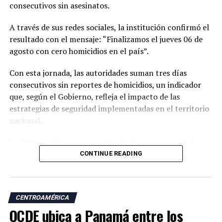
consecutivos sin asesinatos.
El ministro de Seguridad, Gustavo Villatoro, ha reiterado
A través de sus redes sociales, la institución confirmó el
que el Gobierno mantendrá las acciones para localizar y
resultado con el mensaje: “Finalizamos el jueves 06 de
capturar a integrantes de estructuras criminales que
agosto con cero homicidios en el país”.
aún permanezcan activos.
Con esta jornada, las autoridades suman tres días
“Todos aquellos que pretendan continuar con esa
consecutivos sin reportes de homicidios, un indicador
cultura de muerte que las pandillas impusieron en el
que, según el Gobierno, refleja el impacto de las
pasado, sepan que ahora tenemos un Estado que será
estrategias de seguridad implementadas en el territorio
implacable en hacer cumplir la ley”, afirmó Villatoro.
nacional.
El funcionario sostuvo que las autoridades continuarán
La PNC señaló que los resultados forman parte de la
trabajando para erradicar las estructuras criminales y
tendencia registrada en los últimos años, durante los
CONTINUE READING
mantener la reducción de los índices de violencia
cuales los días sin homicidios se han vuelto cada vez más
registrados en los últimos años.
frecuentes.
CENTROAMÉRICA
Las autoridades sostienen que la reducción de los
ADVERTISEMENT
OCDE ubica a Panamá entre los
índices de violencia responde a las medidas de seguridad