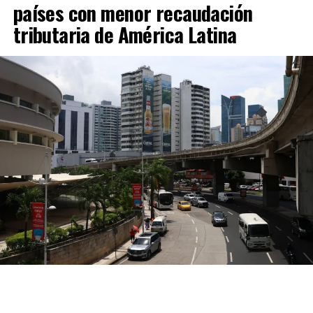
y a las acciones desarrolladas para combatir la
países con menor recaudación
criminalidad en el país.
tributaria de América Latina
ADVERTISEMENT